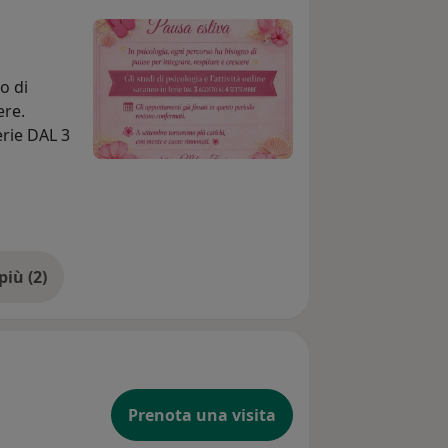
o di
ere.
ferie DAL 3
 periodo
on mente e
Mostra di più (2)
Prenota una visita