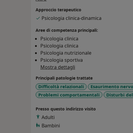
psicologico agli adolescenti, aiutandoli a vi
quella scolastica con maggiore serenità e 
Approccio terapeutico
Psicologia clinica-dinamica
Aree di competenza principali:
Psicologia clinica
Psicologia clinica
Psicologia nutrizionale
Psicologia sportiva
Mostra dettagli
Principali patologie trattate
Difficoltà relazionali
Esaurimento nerv
Problemi comportamentali
Disturbi del
Presso questo indirizzo visito
Adulti
Bambini