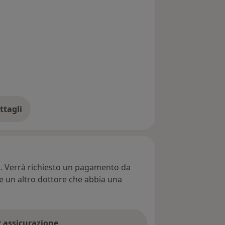
ttagli
ll'indirizzo
ti. Verrà richiesto un pagamento da
re un altro dottore che abbia una
er assicurazione