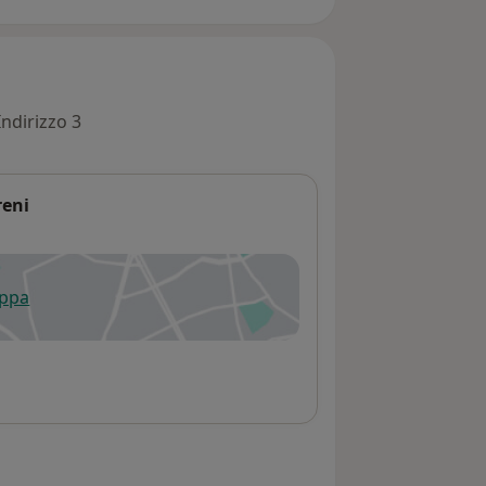
Indirizzo 3
reni
appa
 apre in una nuova scheda