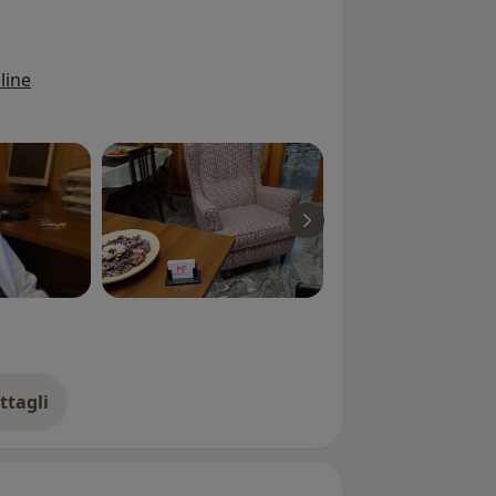
line
ttagli
ll'esperienza