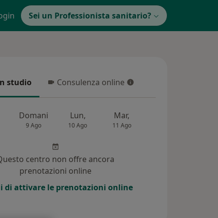
ogin
Sei un Professionista sanitario?
in studio
Consulenza online
 studio
Consulenza online
Domani
Lun,
Mar,
Mer,
Gio,
9 Ago
10 Ago
11 Ago
12 Ago
13 Ag
Questo centro non offre ancora
prenotazioni online
i di attivare le prenotazioni online
i (89)
Risposte ai pazienti (55)