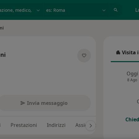
azione, medico, struttura
es: Roma
L
ni
Visita 
ni
Visita in
ecializzazioni
Oggi
8 Ago
Invia messaggio
Chied
i
Prestazioni
Indirizzi
Assicurazioni
Recension