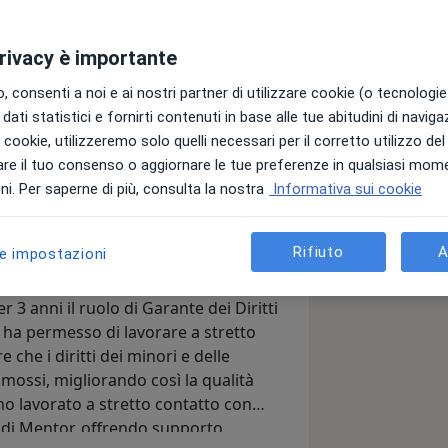
privacy è importante
a clinica e dinamica, specializzata
zia, adolescenza,adulti,coppie) e
 consenti a noi e ai nostri partner di utilizzare cookie (o tecnologie 
er l'accesso alla chirurgia bariatrica.
dati statistici e fornirti contenuti in base alle tue abitudini di navig
 tecniche della psicologia clinica e
i i cookie, utilizzeremo solo quelli necessari per il corretto utilizzo de
alizzato ed efficace. Credo
re il tuo consenso o aggiornare le tue preferenze in qualsiasi mom
biente sicuro e accogliente, dove i
i. Per saperne di più, consulta la nostra
Informativa sui cookie
mportamento A.B.A., un metodo
e le loro emozioni e lavorare insieme
i con disturbi del neurosviluppo (come
ologico.
i nuove abilità e la gestione dei
Rifiuto
A
le impostazioni
er 3 anni il ruolo di Garante dei Diritti
i ha permesso di lavorare a stretto
e che i diritti dei minori e delle
omossi, migliorando così la qualità
 ho lavorato a stretto contatto con
olo di Mentor, offrendo supporto