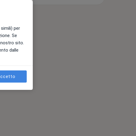
simili) per
azione. Se
l nostro sito.
ento dalle
ccetto