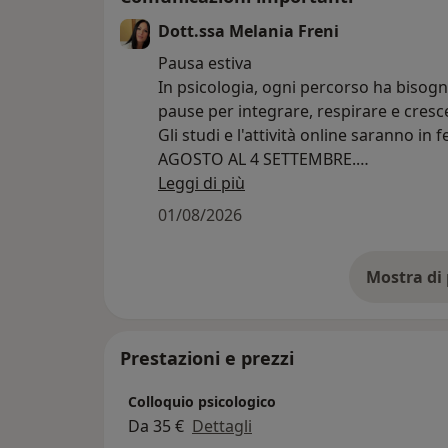
Dott.ssa Melania Freni
Pausa estiva
In psicologia, ogni percorso ha bisogn
pause per integrare, respirare e cresc
Gli studi e l'attività online saranno in 
AGOSTO AL 4 SETTEMBRE.
Gli appuntamenti già fissati in questo
Leggi di più
restano confermati.
01/08/2026
A settembre torneremo più carichi, c
cuore rinnonati.
dott.sa Melania Freni
Prestazioni e prezzi
Colloquio psicologico
Da 35 €
Dettagli