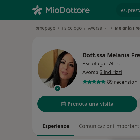
es. prest
Homepage
Psicologo
Aversa
Melania Fre
Cambia città
Dott.ssa
Melania Fre
sulle sp
Psicologa
·
Altro
Aversa
3 indirizzi
89 recensioni
Prenota una visita
Esperienze
Comunicazioni important