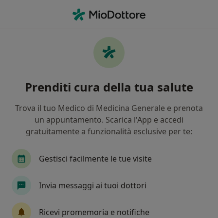
Men
Medico Estetico • Sarzana, SP
Filters
Mappa
Medici estetici a Sarzana. Prenota online la
Prenditi cura della tua salute
tua visita
In che modo ordiniamo i risultati
Trova il tuo Medico di Medicina Generale e prenota
un appuntamento. Scarica l'App e accedi
gratuitamente a funzionalità esclusive per te:
Gestisci facilmente le tue visite
Invia messaggi ai tuoi dottori
Dott.ssa Chiara Tommasi
Ricevi promemoria e notifiche
·
Altro
Medico estetico, Dietologa, Nutrizionista