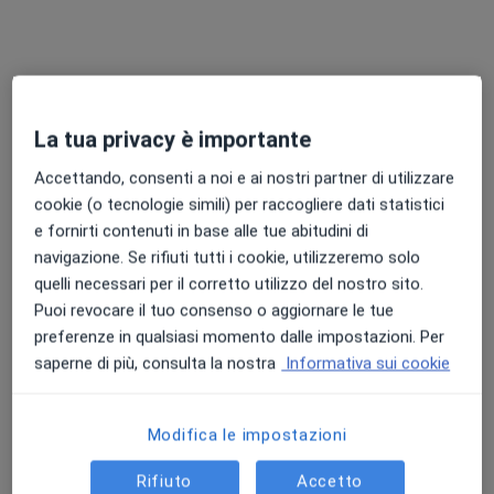
Dott.ssa Ilaria Bertolla
La tua privacy è importante
·
Altro
Medico estetico, Agopuntore, Terapista del dolore
6 recensioni
Accettando, consenti a noi e ai nostri partner di utilizzare
cookie (o tecnologie simili) per raccogliere dati statistici
Indirizzo
Online
e fornirti contenuti in base alle tue abitudini di
navigazione. Se rifiuti tutti i cookie, utilizzeremo solo
Via Massa Avenza 38d, Massa
•
Mappa
quelli necessari per il corretto utilizzo del nostro sito.
Arte Clinic
Puoi revocare il tuo consenso o aggiornare le tue
preferenze in qualsiasi momento dalle impostazioni. Per
Agopuntura
da 60 €
saperne di più, consulta la nostra
Informativa sui cookie
Questo dottore non ha ancora attivato le prenotazioni online presso questo indirizzo.
Chiedi di attivare le prenotazioni online
Modifica le impostazioni
Rifiuto
Accetto