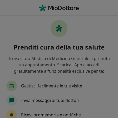
Men
Medico Estetico • Rosarno, RC
Filters
Mappa
Medici estetici a Rosarno. Prenota online la
Prenditi cura della tua salute
tua visita
In che modo ordiniamo i risultati
Trova il tuo Medico di Medicina Generale e prenota
un appuntamento. Scarica l'App e accedi
gratuitamente a funzionalità esclusive per te:
Gestisci facilmente le tue visite
Invia messaggi ai tuoi dottori
Dr. Rosario Puglisi
Ricevi promemoria e notifiche
·
Altro
Medico estetico, Chirurgo vascolare, Angiologo