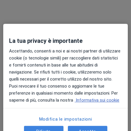
La tua privacy è importante
Accettando, consenti a noi e ai nostri partner di utilizzare
cookie (o tecnologie simili) per raccogliere dati statistici
e fornirti contenuti in base alle tue abitudini di
Dr. Mauro Barone
navigazione. Se rifiuti tutti i cookie, utilizzeremo solo
·
Altro
Medico estetico, Chirurgo plastico, Chirurgo estetico
quelli necessari per il corretto utilizzo del nostro sito.
736 recensioni
Puoi revocare il tuo consenso o aggiornare le tue
preferenze in qualsiasi momento dalle impostazioni. Per
Indirizzo
Online
saperne di più, consulta la nostra
Informativa sui cookie
Via Dogali 20, Messina
•
Mappa
Studio Barone
Modifica le impostazioni
Visita di chirurgia plastica
150 €