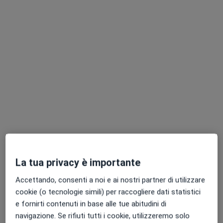
Pagamenti online
Dott. Alessandro Russo
·
Altro
Medico estetico, Dermatologo, Tricologo
91 recensioni
Indirizzo 1
Indirizzo 2
Via Cerva 23, Milano
•
Mappa
La tua privacy è importante
Medical and Longevity Clinic
Accettando, consenti a noi e ai nostri partner di utilizzare
Asportazione verruche
200 €
cookie (o tecnologie simili) per raccogliere dati statistici
Questo dottore non ha ancora attivato le prenotazioni online presso questo indirizzo.
e fornirti contenuti in base alle tue abitudini di
navigazione. Se rifiuti tutti i cookie, utilizzeremo solo
Chiedi di attivare le prenotazioni online