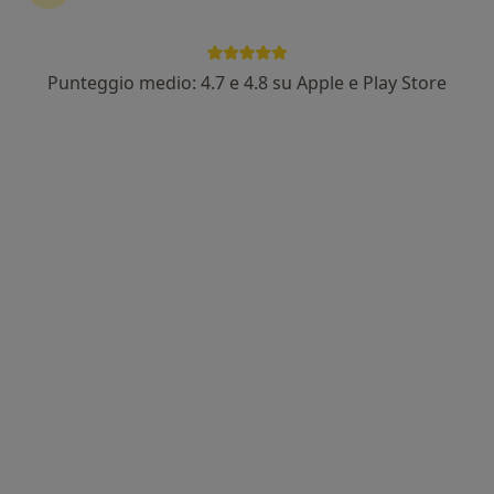
Dr. Nicolò Rossi
Punteggio medio: 4.7 e 4.8 su Apple e Play Store
·
Altro
Medico estetico, Ortopedico
62 recensioni
Indirizzo 1
Indirizzo 2
Via Cristina Belgioioso 173, Milano
•
Mappa
Ospedale Galeazzi- S. Ambrogio
Infiltrazione acido ialuronico
125 €
Questo dottore non ha ancora attivato le prenotazioni online presso questo indirizzo.
Chiedi di attivare le prenotazioni online