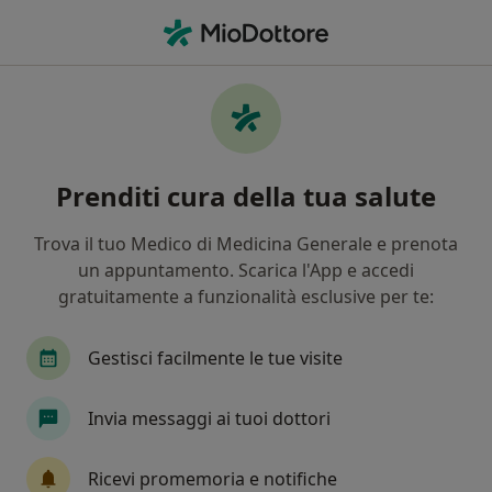
Men
Medico Estetico • Milano, MI
Filters
Assicurazione:
Poste vita
Medici estetici a Milano con Poste vita
Prenditi cura della tua salute
In che modo ordiniamo i risultati
Trova il tuo Medico di Medicina Generale e prenota
un appuntamento. Scarica l'App e accedi
Tariffa per prestazioni private. L’importo può variare
gratuitamente a funzionalità esclusive per te:
in base alla copertura assicurativa.
Gestisci facilmente le tue visite
Invia messaggi ai tuoi dottori
Ricevi promemoria e notifiche