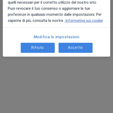
quelli necessari per il corretto utilizzo del nostro sito.
Puoi revocare il tuo consenso o aggiornare le tue
preferenze in qualsiasi momento dalle impostazioni. Per
saperne di più, consulta la nostra
Informativa sui cookie
Modifica le impostazioni
Rifiuto
Accetto
Pagamenti online
Dott. Giorgio Stabile
·
Altro
Medico estetico, Dermatologo, Tricologo
141 recensioni
Esperto in Acne, Tricologia e Mappatura Nei.
110 con Lode -Università VitaSalute San Raffaele.
Mi apprezzano per professionalità ed empatia
Via Cerva 23, Milano
•
Mappa