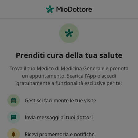
Men
Medico Di Medicina Generale • Lugo, RA
Filters
Assicurazione
Mappa
Medici di medicina generale a Lugo
Prenditi cura della tua salute
In che modo ordiniamo i risultati
Trova il tuo Medico di Medicina Generale e prenota
un appuntamento. Scarica l'App e accedi
gratuitamente a funzionalità esclusive per te:
Gestisci facilmente le tue visite
Invia messaggi ai tuoi dottori
Dott. Antonio Raucci
·
Medico di medicina generale, Angiologo, Chirurgo vascolare
Ricevi promemoria e notifiche