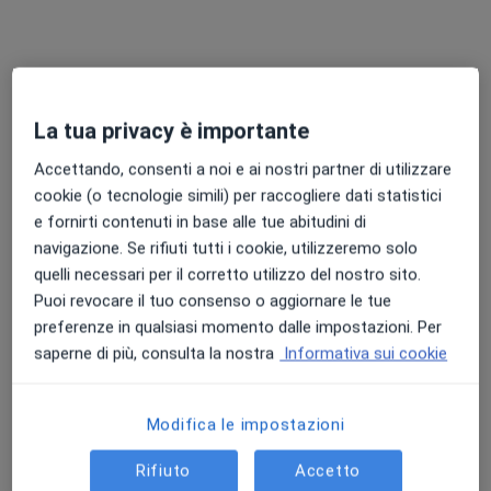
Via Vittorio Veneto 8, Bagnacavallo
•
Mappa
Casa della Salute di Bagnacavallo
Visita medica generica in CONVENZIONE
Prezzo non disponibile
Questo dottore non ha ancora attivato le prenotazioni online presso questo indirizzo.
La tua privacy è importante
Chiedi di attivare le prenotazioni online
Accettando, consenti a noi e ai nostri partner di utilizzare
cookie (o tecnologie simili) per raccogliere dati statistici
e fornirti contenuti in base alle tue abitudini di
navigazione. Se rifiuti tutti i cookie, utilizzeremo solo
quelli necessari per il corretto utilizzo del nostro sito.
Puoi revocare il tuo consenso o aggiornare le tue
preferenze in qualsiasi momento dalle impostazioni. Per
saperne di più, consulta la nostra
Informativa sui cookie
Dr. Francesco Menchise
Modifica le impostazioni
·
Altro
Medico di medicina generale, Anestesista
Rifiuto
Accetto
57 recensioni