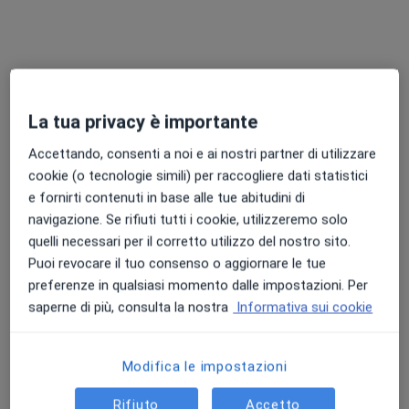
Pagamenti online
La tua privacy è importante
Dott. Enrico Ligabue
Medico dello sport, Oncologo, Medico di medicina generale
Accettando, consenti a noi e ai nostri partner di utilizzare
46 recensioni
cookie (o tecnologie simili) per raccogliere dati statistici
e fornirti contenuti in base alle tue abitudini di
Indirizzo 1
Indirizzo 2
Indirizzo 3
navigazione. Se rifiuti tutti i cookie, utilizzeremo solo
quelli necessari per il corretto utilizzo del nostro sito.
Puoi revocare il tuo consenso o aggiornare le tue
Via Stazione 50, 41049, Sassuolo
•
Mappa
preferenze in qualsiasi momento dalle impostazioni. Per
Medical Poliambulatori
saperne di più, consulta la nostra
Informativa sui cookie
Visita Medico Sportiva
80 €
Questo dottore non ha ancora attivato le prenotazioni online presso questo indirizzo.
Modifica le impostazioni
Chiedi di attivare le prenotazioni online
Rifiuto
Accetto