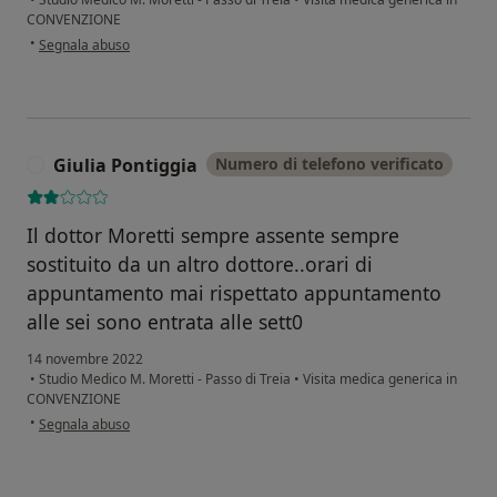
CONVENZIONE
secondo l'opinione dell'utente G P
•
Segnala abuso
Giulia Pontiggia
Numero di telefono verificato
G
Il dottor Moretti sempre assente sempre
sostituito da un altro dottore..orari di
appuntamento mai rispettato appuntamento
alle sei sono entrata alle sett0
14 novembre 2022
•
Studio Medico M. Moretti - Passo di Treia
•
Visita medica generica in
CONVENZIONE
secondo l'opinione dell'utente Giulia Pontiggia
•
Segnala abuso