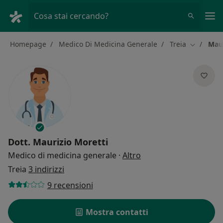
Men
Cosa stai cercando?
Homepage
Medico Di Medicina Generale
Treia
Maur
Cambia ci
Dott.
Maurizio Moretti
sulle specializzazioni
Medico di medicina generale
·
Altro
Treia
3 indirizzi
9 recensioni
Mostra contatti