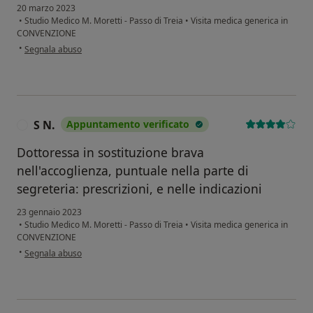
20 marzo 2023
•
Studio Medico M. Moretti - Passo di Treia
•
Visita medica generica in
CONVENZIONE
secondo l'opinione dell'utente Anonimo
•
Segnala abuso
S N.
Appuntamento verificato
S
Dottoressa in sostituzione brava
nell'accoglienza, puntuale nella parte di
segreteria: prescrizioni, e nelle indicazioni
23 gennaio 2023
•
Studio Medico M. Moretti - Passo di Treia
•
Visita medica generica in
CONVENZIONE
secondo l'opinione dell'utente S N.
•
Segnala abuso