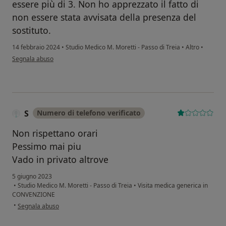
essere più di 3. Non ho apprezzato il fatto di
non essere stata avvisata della presenza del
sostituto.
14 febbraio 2024
•
Studio Medico M. Moretti - Passo di Treia
•
Altro
•
secondo l'opinione dell'utente G.D.
Segnala abuso
S
Numero di telefono verificato
Non rispettano orari
Pessimo mai piu
Vado in privato altrove
5 giugno 2023
•
Studio Medico M. Moretti - Passo di Treia
•
Visita medica generica in
CONVENZIONE
secondo l'opinione dell'utente S
•
Segnala abuso