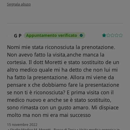
secondo l'opinione dell'utente A.B.
Segnala abuso
G P
Appuntamento verificato
G
Nomi mie stata riconosciuta la prenotazione.
Non avevo fatto la visita,anche manca la
cortesia. Il dott Moretti e stato sostituito de un
altro medico quale mi ha detto che non lui mi
ha fatto la presentazione. Allora mi viene da
pensare x che dobbiamo fare la presentazione
se non ti è riconosciuta? E prima visita con il
medico nuovo e anche se è stato sostituito,
sono rimasta con un gusto amaro. Mi dispiace
molto ma non mi era mai successo
15 novembre 2022
•
Studio Medico M. Moretti - Passo di Treia
•
Visita medica generica in