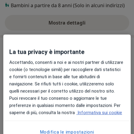
Bambini a partire da 8 anni (Solo in alcuni indirizzi)
Mostra dettagli
sull'esperienza
Indirizzi (3)
La tua privacy è importante
Indirizzo 1
Indirizzo 2
Indirizzo 3
Accettando, consenti a noi e ai nostri partner di utilizzare
cookie (o tecnologie simili) per raccogliere dati statistici
e fornirti contenuti in base alle tue abitudini di
Studio Medico Dott. M. Moretti - TREIA
navigazione. Se rifiuti tutti i cookie, utilizzeremo solo
Via Leopardi 4,
Treia
62010
quelli necessari per il corretto utilizzo del nostro sito.
Puoi revocare il tuo consenso o aggiornare le tue
preferenze in qualsiasi momento dalle impostazioni. Per
Vedi mappa
si apre in una nuova scheda
saperne di più, consulta la nostra
Informativa sui cookie
Disponibilità
Questo dottore non offre prenotazioni online a
Modifica le impostazioni
questo indirizzo