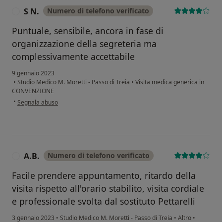
S N.
Numero di telefono verificato
S
Puntuale, sensibile, ancora in fase di
organizzazione della segreteria ma
complessivamente accettabile
9 gennaio 2023
•
Studio Medico M. Moretti - Passo di Treia
•
Visita medica generica in
CONVENZIONE
secondo l'opinione dell'utente S N.
•
Segnala abuso
A.B.
Numero di telefono verificato
A
Facile prendere appuntamento, ritardo della
visita rispetto all'orario stabilito, visita cordiale
e professionale svolta dal sostituto Pettarelli
3 gennaio 2023
•
Studio Medico M. Moretti - Passo di Treia
•
Altro
•