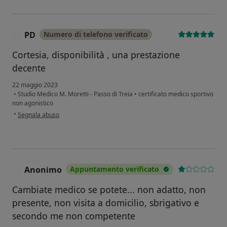
PD
Numero di telefono verificato
P
Cortesia, disponibilità , una prestazione
decente
22 maggio 2023
•
Studio Medico M. Moretti - Passo di Treia
•
certificato medico sportivo
non agonistico
secondo l'opinione dell'utente PD
•
Segnala abuso
Anonimo
Appuntamento verificato
A
Cambiate medico se potete... non adatto, non
presente, non visita a domicilio, sbrigativo e
secondo me non competente