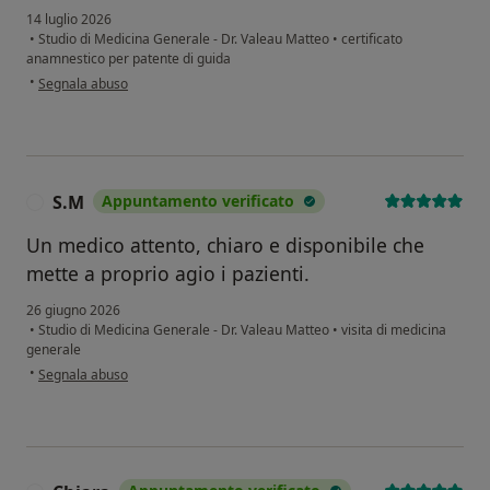
14 luglio 2026
•
Studio di Medicina Generale - Dr. Valeau Matteo
•
certificato
anamnestico per patente di guida
secondo l'opinione dell'utente sara
•
Segnala abuso
S.M
Appuntamento verificato
S
Un medico attento, chiaro e disponibile che
mette a proprio agio i pazienti.
26 giugno 2026
•
Studio di Medicina Generale - Dr. Valeau Matteo
•
visita di medicina
generale
secondo l'opinione dell'utente S.M
•
Segnala abuso