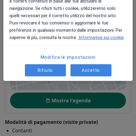
e fornirti contenuti in base alle tue abitudini di
Indirizzi (3)
navigazione. Se rifiuti tutti i cookie, utilizzeremo solo
quelli necessari per il corretto utilizzo del nostro sito.
Indirizzo 1
Indirizzo 2
Indirizzo 3
Puoi revocare il tuo consenso o aggiornare le tue
preferenze in qualsiasi momento dalle impostazioni. Per
saperne di più, consulta la nostra
Informativa sui cookie
Studio di Medicina Generale - Dr. Valeau
Matteo
Modifica le impostazioni
Viale Risorgimento 131,
Albano Laziale
00041
Rifiuto
Accetto
Vedi mappa
si apre in una nuova scheda
Disponibilità
Mostra l'agenda
Modalità di pagamento (visite private)
Contanti