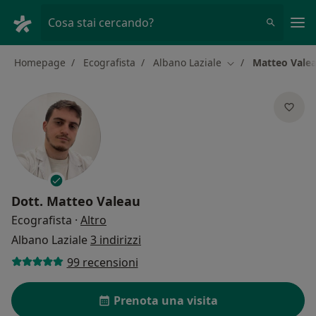
Men
Cosa stai cercando?
Homepage
Ecografista
Albano Laziale
Matteo Vale
Cambia città
Dott.
Matteo Valeau
sulle specializzazioni
Ecografista
·
Altro
Albano Laziale
3 indirizzi
99 recensioni
Prenota una visita