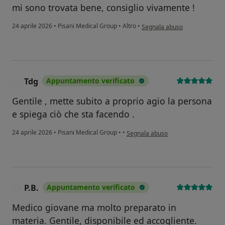
mi sono trovata bene, consiglio vivamente !
secondo l'opinione dell'utente 
24 aprile 2026
•
Pisani Medical Group
•
Altro
•
Segnala abuso
Tdg
Appuntamento verificato
T
Gentile , mette subito a proprio agio la persona
e spiega ciò che sta facendo .
secondo l'opinione dell'utente Tdg
24 aprile 2026
•
Pisani Medical Group
•
•
Segnala abuso
P.B.
Appuntamento verificato
P
Medico giovane ma molto preparato in
materia. Gentile, disponibile ed accogliente.