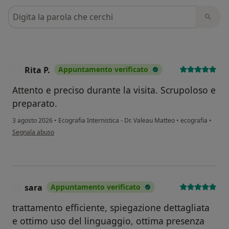
Cerca nelle recensioni
Rita P.
Appuntamento verificato
R
Attento e preciso durante la visita. Scrupoloso e
preparato.
3 agosto 2026
•
Ecografia Internistica - Dr. Valeau Matteo
•
ecografia
•
secondo l'opinione dell'utente Rita P.
Segnala abuso
sara
Appuntamento verificato
S
trattamento efficiente, spiegazione dettagliata
e ottimo uso del linguaggio, ottima presenza