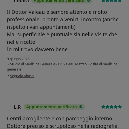
Chiara
Appuntamento verificato
C
Il Dottor Valeau è sempre attento e molto
professionale, pronto a venirti incontro (anche
rispetto i vari appuntamenti)
Mai superficiale e puntuale sia nelle visite che
nelle ricette
Io mi trovo davvero bene
9 giugno 2026
•
Studio di Medicina Generale - Dr. Valeau Matteo
•
visita di medicina
generale
secondo l'opinione dell'utente Chiara
•
Segnala abuso
L.P.
Appuntamento verificato
L
Centri accogliente e con parcheggio interno.
Dottore preciso e scrupoloso nella radiografia,