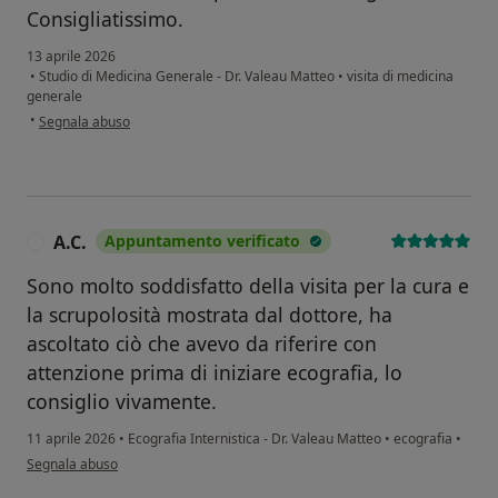
Consigliatissimo.
13 aprile 2026
•
Studio di Medicina Generale - Dr. Valeau Matteo
•
visita di medicina
generale
secondo l'opinione dell'utente P.B.
•
Segnala abuso
A.C.
Appuntamento verificato
A
Sono molto soddisfatto della visita per la cura e
la scrupolosità mostrata dal dottore, ha
ascoltato ciò che avevo da riferire con
attenzione prima di iniziare ecografia, lo
consiglio vivamente.
11 aprile 2026
•
Ecografia Internistica - Dr. Valeau Matteo
•
ecografia
•
secondo l'opinione dell'utente A.C.
Segnala abuso