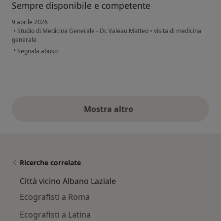
Sempre disponibile e competente
9 aprile 2026
•
Studio di Medicina Generale - Dr. Valeau Matteo
•
visita di medicina
generale
secondo l'opinione dell'utente Gabriele Francucci
•
Segnala abuso
Mostra altro
opinioni di cui sopra
Ricerche correlate
Città vicino Albano Laziale
Ecografisti a Roma
Ecografisti a Latina