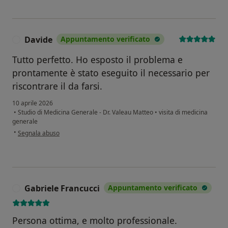
Davide
Appuntamento verificato
D
Tutto perfetto. Ho esposto il problema e
prontamente è stato eseguito il necessario per
riscontrare il da farsi.
10 aprile 2026
•
Studio di Medicina Generale - Dr. Valeau Matteo
•
visita di medicina
generale
secondo l'opinione dell'utente Davide
•
Segnala abuso
Gabriele Francucci
Appuntamento verificato
G
Persona ottima, e molto professionale.