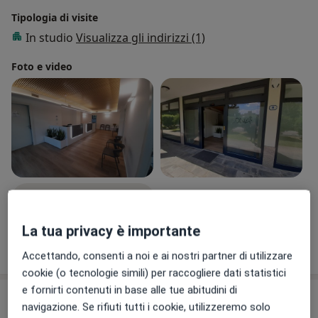
complessità, fornendo un percorso di diagnostica
Tipologia di visite
differenziale e prevenzione periodica basato sulle
In studio
Visualizza gli indirizzi (1)
evidenze, da attagliare alle necessità del paziente.
Foto e video
Visualizza galleria (5)
La tua privacy è importante
Mostra dettagli
sull'esperienza
Accettando, consenti a noi e ai nostri partner di utilizzare
cookie (o tecnologie simili) per raccogliere dati statistici
e fornirti contenuti in base alle tue abitudini di
Prestazioni e prezzi
navigazione. Se rifiuti tutti i cookie, utilizzeremo solo