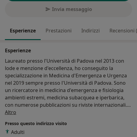
Invia messaggio
Esperienze
Prestazioni
Indirizzi
Recensioni 
Esperienze
Laureato presso l'Università di Padova nel 2013 con
lode e menzione d'eccellenza, ho conseguito la
specializzazione in Medicina d'Emergenza e Urgenza
nel 2019 sempre presso l'Università di Padova. Sono
un ricercatore in medicina d'emergenza e fisiologia
ambienti estremi, medicina subacquea e iperbarica,
con numerose pubblicazioni su riviste internazionali.
Su di me
Socio aggregato della Federazione Medico Sportiva
Altro
Italiana (FMSI), autorizzato al rilascio certificazioni
Presso questo indirizzo visito
sportive non agonistiche. Come medico d'emergenza
Adulti
mi occupo anche di valutazioni in medicina delle