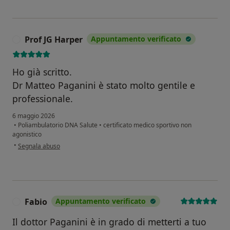
Prof JG Harper
Appuntamento verificato
P
Ho già scritto.
Dr Matteo Paganini è stato molto gentile e
professionale.
6 maggio 2026
•
Poliambulatorio DNA Salute
•
certificato medico sportivo non
agonistico
secondo l'opinione dell'utente Prof JG Harper
•
Segnala abuso
Fabio
Appuntamento verificato
F
Il dottor Paganini è in grado di metterti a tuo