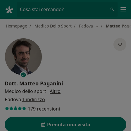
Men
Cosa stai cercando?
Homepage
Medico Dello Sport
Padova
Matteo Paga
Cambia città
Dott.
Matteo Paganini
sulle specializzazioni
Medico dello sport
·
Altro
Padova
1 indirizzo
179 recensioni
Prenota una visita