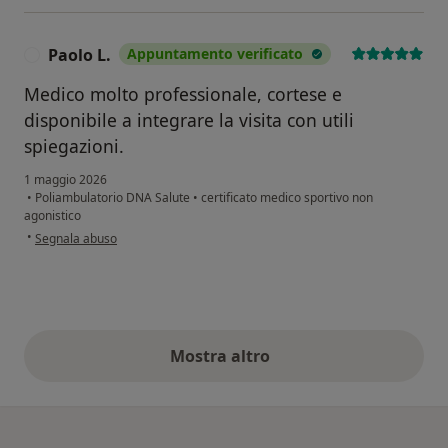
Paolo L.
Appuntamento verificato
P
Medico molto professionale, cortese e
disponibile a integrare la visita con utili
spiegazioni.
1 maggio 2026
•
Poliambulatorio DNA Salute
•
certificato medico sportivo non
agonistico
secondo l'opinione dell'utente Paolo L.
•
Segnala abuso
Mostra altro
opinioni di cui sopra