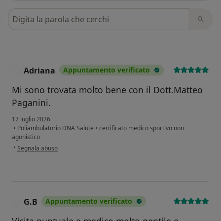
Cerca nelle recensioni
Adriana
Appuntamento verificato
A
Mi sono trovata molto bene con il Dott.Matteo
Paganini.
17 luglio 2026
•
Poliambulatorio DNA Salute
•
certificato medico sportivo non
agonistico
secondo l'opinione dell'utente Adriana
•
Segnala abuso
G.B
Appuntamento verificato
G