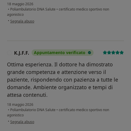
18 maggio 2026
•
Poliambulatorio DNA Salute
•
certificato medico sportivo non
agonistico
secondo l'opinione dell'utente Caterina
•
Segnala abuso
K.J.F.F.
Appuntamento verificato
K
Ottima esperienza. Il dottore ha dimostrato
grande competenza e attenzione verso il
paziente, rispondendo con pazienza a tutte le
domande. Ambiente organizzato e tempi di
attesa contenuti.
18 maggio 2026
•
Poliambulatorio DNA Salute
•
certificato medico sportivo non
agonistico
secondo l'opinione dell'utente K.J.F.F.
•
Segnala abuso