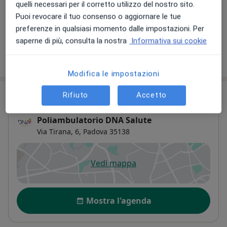
quelli necessari per il corretto utilizzo del nostro sito.
Certificato medico sportivo non agonistico
Puoi revocare il tuo consenso o aggiornare le tue
40 €
Dettagli
preferenze in qualsiasi momento dalle impostazioni. Per
saperne di più, consulta la nostra
Informativa sui cookie
Come funzionano i prezzi?
Modifica le impostazioni
Indirizzo
Rifiuto
Accetto
Poliambulatorio DNA Salute
Via Tirana, 6,
Padova
35138
Vedi mappa
si apre in una nuova scheda
Disponibilità
Mostra l'agenda