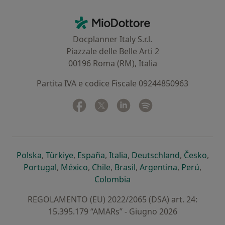
Contatti
MioDottore - Homepage
Docplanner Italy S.r.l.
Piazzale delle Belle Arti 2
00196 Roma (RM), Italia
Partita IVA e codice Fiscale 09244850963
Facebook
si apre in una nuova scheda
Twitter
si apre in una nuova scheda
Linkedin
si apre in una nuova sc
Spotify
si apre in una nuo
si apre in una nuova scheda
si apre in una nuova scheda
si apre in una nuova scheda
si apre in una nuova sche
si apre in 
si a
Polska
,
Türkiye
,
España
,
Italia
,
Deutschland
,
Česko
,
si apre in una nuova scheda
si apre in una nuova scheda
si apre in una nuova scheda
si apre in una nuova s
si apre in u
si apr
Portugal
,
México
,
Chile
,
Brasil
,
Argentina
,
Perú
,
si apre in una nuova sch
Colombia
REGOLAMENTO (EU) 2022/2065 (DSA) art. 24:
15.395.179 “AMARs” - Giugno 2026