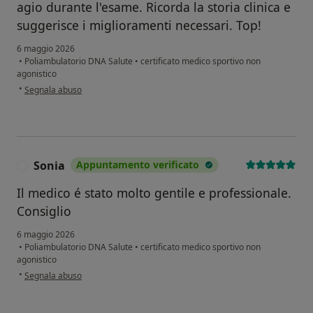
agio durante l'esame. Ricorda la storia clinica e
suggerisce i miglioramenti necessari. Top!
6 maggio 2026
•
Poliambulatorio DNA Salute
•
certificato medico sportivo non
agonistico
secondo l'opinione dell'utente Fabio
•
Segnala abuso
Sonia
Appuntamento verificato
S
Il medico é stato molto gentile e professionale.
Consiglio
6 maggio 2026
•
Poliambulatorio DNA Salute
•
certificato medico sportivo non
agonistico
secondo l'opinione dell'utente Sonia
•
Segnala abuso