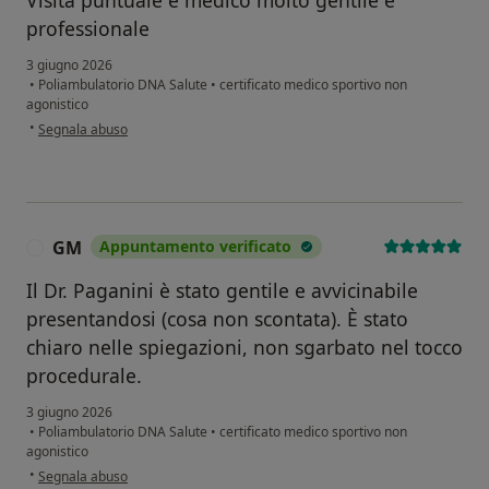
Visita puntuale e medico molto gentile e
professionale
3 giugno 2026
•
Poliambulatorio DNA Salute
•
certificato medico sportivo non
agonistico
secondo l'opinione dell'utente G.B
•
Segnala abuso
GM
Appuntamento verificato
G
Il Dr. Paganini è stato gentile e avvicinabile
presentandosi (cosa non scontata). È stato
chiaro nelle spiegazioni, non sgarbato nel tocco
procedurale.
3 giugno 2026
•
Poliambulatorio DNA Salute
•
certificato medico sportivo non
agonistico
secondo l'opinione dell'utente GM
•
Segnala abuso