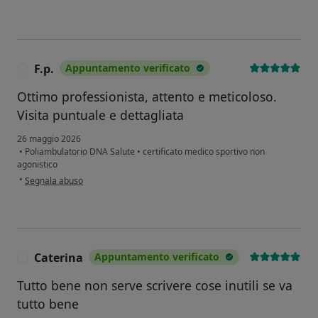
F.p.
Appuntamento verificato
F
Ottimo professionista, attento e meticoloso.
Visita puntuale e dettagliata
26 maggio 2026
•
Poliambulatorio DNA Salute
•
certificato medico sportivo non
agonistico
secondo l'opinione dell'utente F.p.
•
Segnala abuso
Caterina
Appuntamento verificato
C
Tutto bene non serve scrivere cose inutili se va
tutto bene