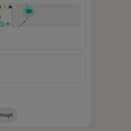
ttagli
ll'indirizzo