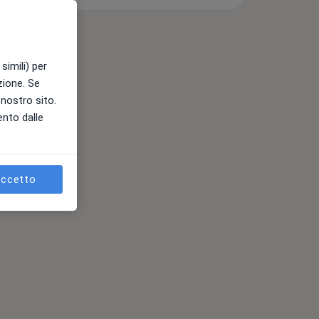
simili) per
azione. Se
l nostro sito.
ento dalle
ccetto