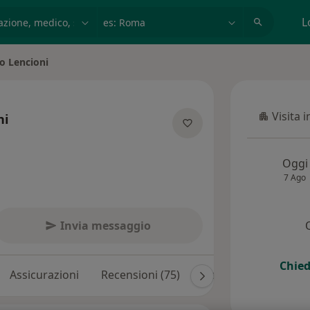
azione, medico, struttura
es: Roma
L
o Lencioni
Visita 
ni
Visita in
sulle specializzazioni
Oggi
7 Ago
Invia messaggio
Chied
Assicurazioni
Recensioni (75)
Risposte ai pazienti (