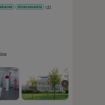
a11y_sr_more_diseases
sebacee
Ginecomastia
+31
line