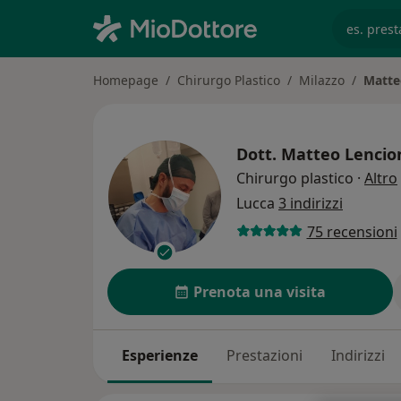
es. prest
Homepage
Chirurgo Plastico
Milazzo
Matte
Dott.
Matteo Lencio
Chirurgo plastico
·
Altro
Lucca
3 indirizzi
75 recensioni
Prenota una visita
Esperienze
Prestazioni
Indirizzi