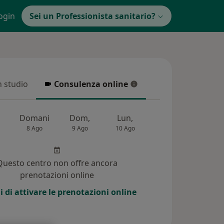
ogin
Sei un Professionista sanitario?
in studio
Consulenza online
 studio
Consulenza online
Domani
Dom,
Lun,
Mar,
Mer,
8 Ago
9 Ago
10 Ago
11 Ago
12 Ag
Questo centro non offre ancora
prenotazioni online
i di attivare le prenotazioni online
3)