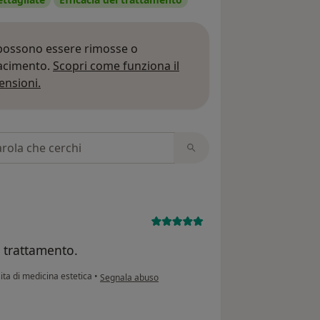
 possono essere rimosse o
iacimento.
Scopri come funziona il
Per saperne di più sulle opinioni
ensioni.
 recensioni
l trattamento.
secondo l'opinione dell'utente C.S.
ita di medicina estetica
•
Segnala abuso