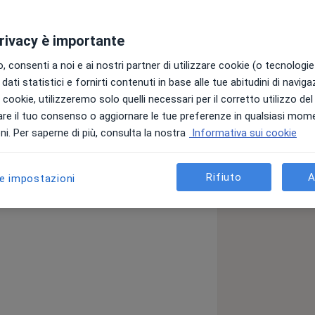
privacy è importante
 consenti a noi e ai nostri partner di utilizzare cookie (o tecnologie 
dati statistici e fornirti contenuti in base alle tue abitudini di navig
a, Ricostruttiva ed Estetica. Dirigente
i i cookie, utilizzeremo solo quelli necessari per il corretto utilizzo de
nda Ospedaliero-Universitaria Pisana.
re il tuo consenso o aggiornare le tue preferenze in qualsiasi mom
icostruttiva ed Estetica, Medicina
i. Per saperne di più, consulta la nostra
Informativa sui cookie
Tecnico di Ufficio presso il Tribunale
stetica dell'
Rifiuto
A
le impostazioni
a