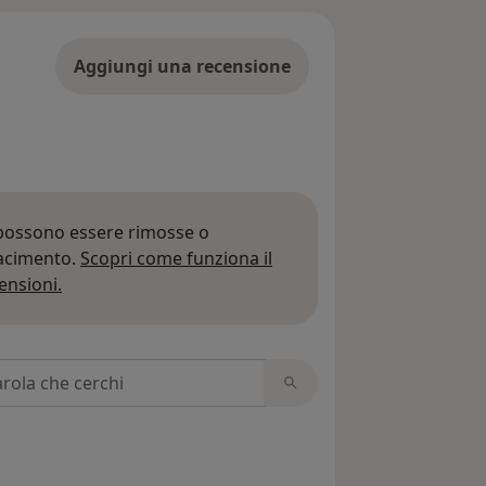
Aggiungi una recensione
 possono essere rimosse o
iacimento.
Scopri come funziona il
Per saperne di più sulle opinioni
ensioni.
 recensioni