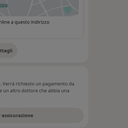
appa
 apre in una nuova scheda
line a questo indirizzo
ttagli
ll'indirizzo
ti. Verrà richiesto un pagamento da
re un altro dottore che abbia una
er assicurazione