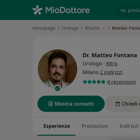
es. prest
Homepage
Urologo
Milano
Matteo Font
Cambia città
Dr.
Matteo Fontana
sulle spec
Urologo
·
Altro
Milano
2 indirizzi
4 recensioni
Mostra contatti
Chiedi 
Esperienze
Prestazioni
Indirizzi