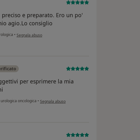
 preciso e preparato. Ero un po'
io agio.Lo consiglio
secondo l'opinione dell'utente Paola
rologica
•
Segnala abuso
rificato
ggettivi per esprimere la mia
ni
secondo l'opinione dell'utente Oscar Puddinu
 urologica oncologica
•
Segnala abuso