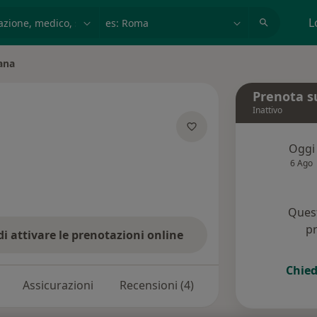
azione, medico, struttura
es: Roma
L
ana
Prenota s
Inattivo
ializzazioni
Oggi
6 Ago
Quest
pr
di attivare le prenotazioni online
Chied
Assicurazioni
Recensioni (4)