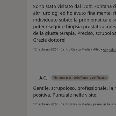
Sono stato visitato dal Dott. Fontana 
altri urologi ed ho avuto finalmente, 
individuato subito la problematica e 
poter eseguire biopsia prostatica indi
della giusta terapia. Preciso, scrupolos
Grazie dottore!
secondo l
12 febbraio 2024
•
Centro Clinico Medìs
•
Altro
•
Segnala
A.C.
Numero di telefono verificato
A
Gentile, scrupoloso, professionale, la
positiva. Puntuale nelle visite.
12 febbraio 2024
•
Centro Clinico Medìs
•
prima visita uro