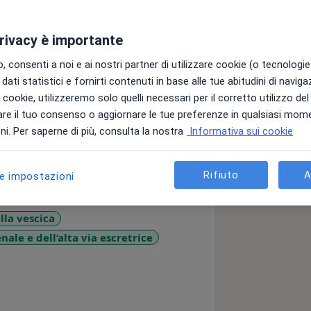
privacy è importante
lla Divisione di Chirurgia Urologica
 centro di riferimento per il
 consenti a noi e ai nostri partner di utilizzare cookie (o tecnologie 
ri urologici. Nel corso del 2022 ho
dati statistici e fornirti contenuti in base alle tue abitudini di navig
llo in Chirurgia Urologica Robot-
i i cookie, utilizzeremo solo quelli necessari per il corretto utilizzo de
lano approfondendo diverse tecniche
re il tuo consenso o aggiornare le tue preferenze in qualsiasi mom
tima generazione. Attualmente
i. Per saperne di più, consulta la nostra
Informativa sui cookie
ezione di robotica medica del NearLab
 sviluppo di nuove tecnologie utili a
Rifiuto
A
le impostazioni
ca chirurgica urologica. Durante la mia
nità di Urologia Oncologica della
ono occupato prevalentemente di
la vescica
botico dei tumori urologici e di
ale e dell’alta via escretrice
 ureterali, collaborando a svariati
eases