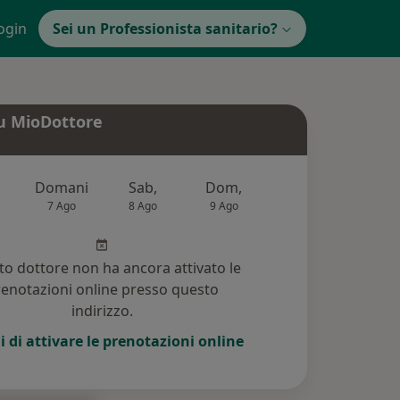
ogin
Sei un Professionista sanitario?
u MioDottore
Domani
Sab,
Dom,
Lun,
Mar
7 Ago
8 Ago
9 Ago
10 Ago
11 Ag
o dottore non ha ancora attivato le
enotazioni online presso questo
indirizzo.
i di attivare le prenotazioni online