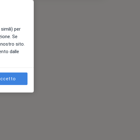
simili) per
azione. Se
l nostro sito.
ento dalle
ccetto