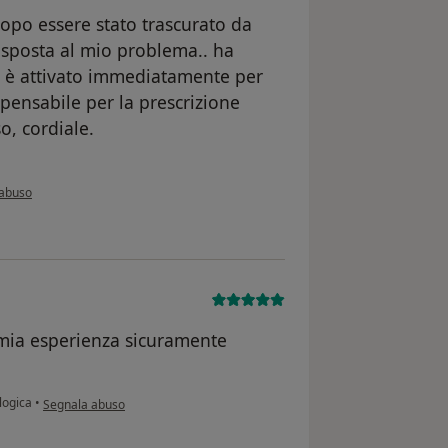
dopo essere stato trascurato da
risposta al mio problema.. ha
si è attivato immediatamente per
spensabile per la prescrizione
o, cordiale.
'opinione dell'utente A.P.
 abuso
 mia esperienza sicuramente
secondo l'opinione dell'utente A.C.
logica
•
Segnala abuso