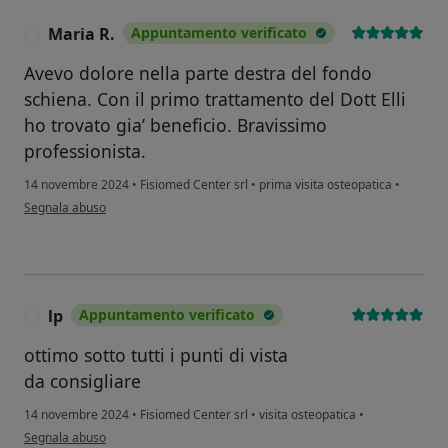
Maria R.
Appuntamento verificato
M
Avevo dolore nella parte destra del fondo
schiena. Con il primo trattamento del Dott Elli
ho trovato gia’ beneficio. Bravissimo
professionista.
14 novembre 2024
•
Fisiomed Center srl
•
prima visita osteopatica
•
secondo l'opinione dell'utente Maria R.
Segnala abuso
lp
Appuntamento verificato
L
ottimo sotto tutti i punti di vista
da consigliare
14 novembre 2024
•
Fisiomed Center srl
•
visita osteopatica
•
secondo l'opinione dell'utente lp
Segnala abuso