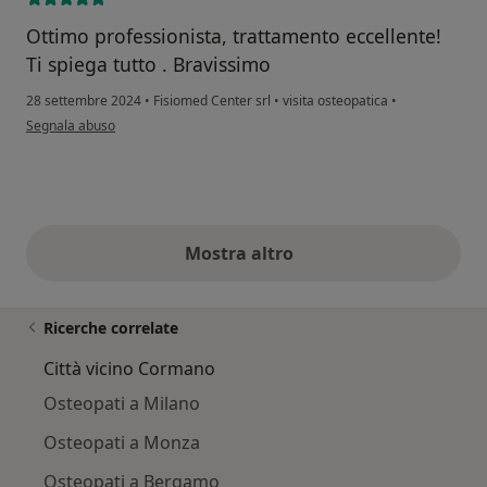
Ottimo professionista, trattamento eccellente!
Ti spiega tutto . Bravissimo
28 settembre 2024
•
Fisiomed Center srl
•
visita osteopatica
•
secondo l'opinione dell'utente Alessandro
Segnala abuso
Mostra altro
opinioni di cui sopra
Ricerche correlate
Città vicino Cormano
Osteopati a Milano
Osteopati a Monza
Osteopati a Bergamo