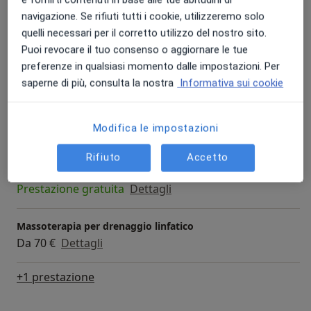
Quello che voglio dirti è che amo fare il mio lavoro.
Prima visita osteopatica
navigazione. Se rifiuti tutti i cookie, utilizzeremo solo
Da 70 €
Dettagli
quelli necessari per il corretto utilizzo del nostro sito.
Perché te lo sto dicendo?
Puoi revocare il tuo consenso o aggiornare le tue
Visita osteopatica
preferenze in qualsiasi momento dalle impostazioni. Per
Perché credo che sia importante affidarsi a chi ha
Da 70 €
Dettagli
saperne di più, consulta la nostra
Informativa sui cookie
passione per ciò che fa.
La mia maggior gratificazione è far sentire i miei
Aggiustamento vertebrale specifico
pazienti liberi, non più condizionati dai loro dolori
Modifica le impostazioni
Da 70 €
Dettagli
grazie ai miei trattamenti.
Rifiuto
Accetto
Consulenza online
Prestazione gratuita
Dettagli
Massoterapia per drenaggio linfatico
Da 70 €
Dettagli
+1 prestazione