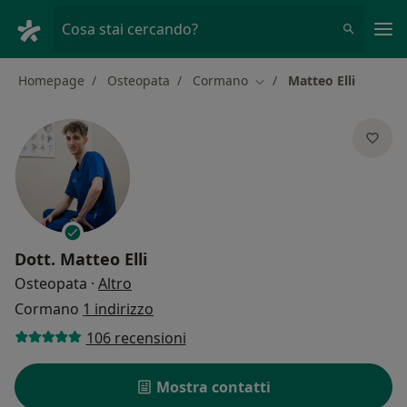
Men
Cosa stai cercando?
Homepage
Osteopata
Cormano
Matteo Elli
Cambia città
Dott.
Matteo Elli
sulle specializzazioni
Osteopata
·
Altro
Cormano
1 indirizzo
106 recensioni
Mostra contatti