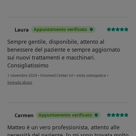
Laura
Appuntamento verificato
L
Sempre gentile, disponibile, attento al
benessere del paziente e sempre aggiornato
sui nuovi trattamenti e macchinari.
Consigliatissimo
1 novembre 2024
•
Fisiomed Center srl
•
visita osteopatica
•
secondo l'opinione dell'utente Laura
Segnala abuso
Carmen
Appuntamento verificato
C
Matteo è un vero professionista, attento alle
necessità del paziente. Io mi sono trovata molto