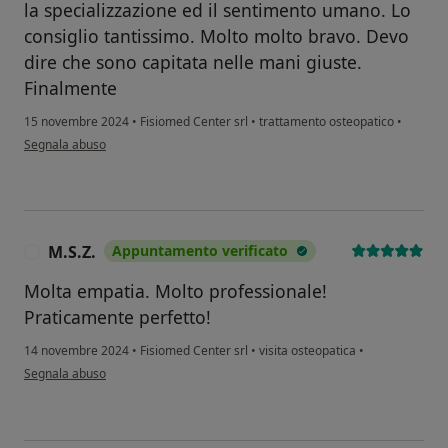
la specializzazione ed il sentimento umano. Lo
consiglio tantissimo. Molto molto bravo. Devo
dire che sono capitata nelle mani giuste.
Finalmente
15 novembre 2024
•
Fisiomed Center srl
•
trattamento osteopatico
•
secondo l'opinione dell'utente Mirella Di Santo
Segnala abuso
M.S.Z.
Appuntamento verificato
M
Molta empatia. Molto professionale!
Praticamente perfetto!
14 novembre 2024
•
Fisiomed Center srl
•
visita osteopatica
•
secondo l'opinione dell'utente M.S.Z.
Segnala abuso