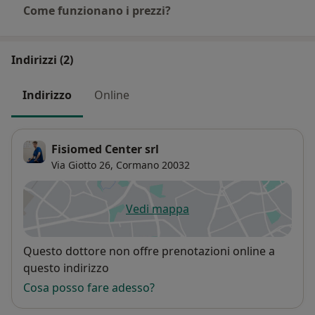
Come funzionano i prezzi?
Indirizzi (2)
Indirizzo
Online
Fisiomed Center srl
Via Giotto 26,
Cormano
20032
Vedi mappa
si apre in una nuova scheda
Disponibilità
Questo dottore non offre prenotazioni online a
questo indirizzo
Cosa posso fare adesso?