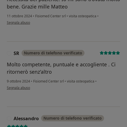
bene. Grazie mille Matteo
11 ottobre 2024
•
Fisiomed Center srl
•
visita osteopatica
•
secondo l'opinione dell'utente Carmen
Segnala abuso
SR
Numero di telefono verificato
S
Molto competente, puntuale e accogliente . Ci
ritornerò senz'altro
9 ottobre 2024
•
Fisiomed Center srl
•
visita osteopatica
•
secondo l'opinione dell'utente SR
Segnala abuso
Alessandro
Numero di telefono verificato
A