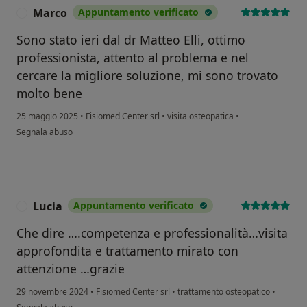
Marco
Appuntamento verificato
M
Sono stato ieri dal dr Matteo Elli, ottimo
professionista, attento al problema e nel
cercare la migliore soluzione, mi sono trovato
molto bene
25 maggio 2025
•
Fisiomed Center srl
•
visita osteopatica
•
secondo l'opinione dell'utente Marco
Segnala abuso
Lucia
Appuntamento verificato
L
Che dire ….competenza e professionalità…visita
approfondita e trattamento mirato con
attenzione …grazie
29 novembre 2024
•
Fisiomed Center srl
•
trattamento osteopatico
•
secondo l'opinione dell'utente Lucia