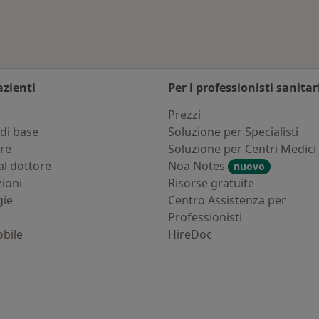
azienti
Per i professionisti sanitar
i
Prezzi
di base
Soluzione per Specialisti
ure
Soluzione per Centri Medici
al dottore
Noa Notes
nuovo
zioni
Risorse gratuite
gie
Centro Assistenza per
Professionisti
bile
HireDoc