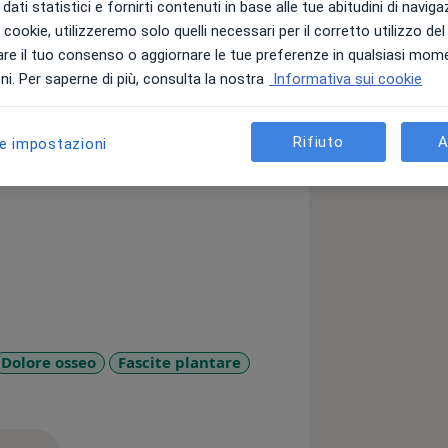
dati statistici e fornirti contenuti in base alle tue abitudini di navig
i i cookie, utilizzeremo solo quelli necessari per il corretto utilizzo de
re il tuo consenso o aggiornare le tue preferenze in qualsiasi mom
line Valdarno. Lascia che per questa
i. Per saperne di più, consulta la nostra
Informativa sui cookie
averso l’Osteopatia sono riuscito a
Rifiuto
A
le impostazioni
, occupandomi delle persone e,
tudiato sino all’età di 25 anni. Dopo la
 l’Università degli Studi di Firenze, mi
iavo un nuovo percorso formativo,
ational College of Osteopathic Medicine
Dolore osseo
Fascite plantare
o l’ICOM ed ho frequentato il master in
_more_diseases
Studi di Milano-Bicocca. Non senza
no per Firenze, pronto per