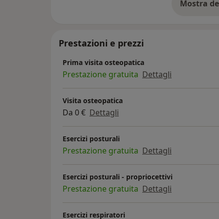
intraprendere con entusiasmo un nuovo pe
Mostra de
su
Ho iniziato a insegnare Principi di Osteopa
aperto uno studio di Osteopatia e Posturolo
Prestazioni e prezzi
Prima visita osteopatica
Prestazione gratuita
Dettagli
Visita osteopatica
Da 0 €
Dettagli
Esercizi posturali
Prestazione gratuita
Dettagli
Esercizi posturali - propriocettivi
Prestazione gratuita
Dettagli
Esercizi respiratori