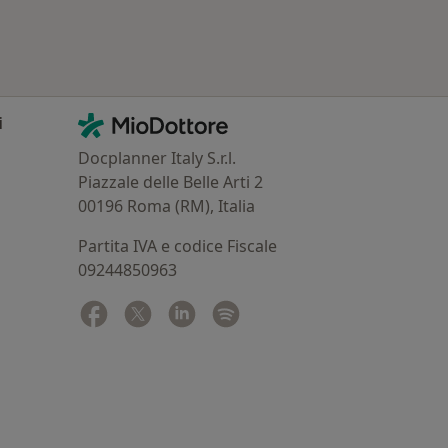
Contatti
MioDottore - Homepage
i
Docplanner Italy S.r.l.
Piazzale delle Belle Arti 2
00196 Roma (RM), Italia
Partita IVA e codice Fiscale
09244850963
Facebook
si apre in una nuova scheda
Twitter
si apre in una nuova scheda
Linkedin
si apre in una nuova scheda
Spotify
si apre in una nuova sched