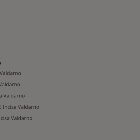
e
a Valdarno
 Valdarno
sa Valdarno
 E Incisa Valdarno
Incisa Valdarno
 Principali patologie trattate