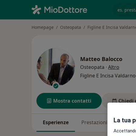
es. prest
Homepage
Osteopata
Figline E Incisa Valdarn
Matteo Balocco
sulle s
Osteopata
·
Altro
Figline E Incisa Valdarn
Mostra contatti
Chiedi 
La tua 
Esperienze
Prestazioni
Indirizz
Accettando,