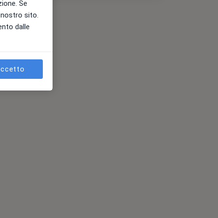
azione. Se
l nostro sito.
ento dalle
ccetto