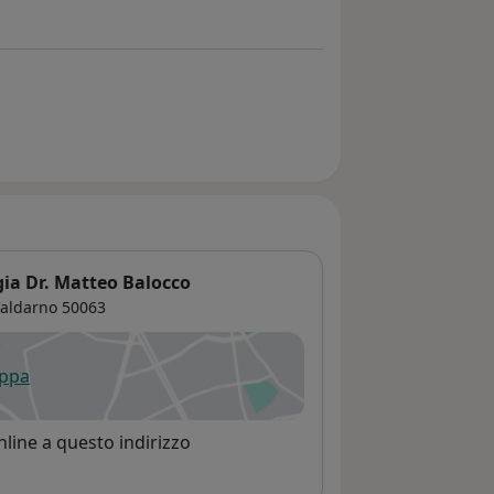
gia Dr. Matteo Balocco
Valdarno
50063
appa
 apre in una nuova scheda
line a questo indirizzo