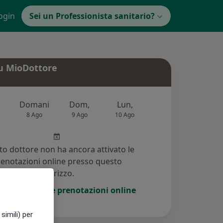
ogin
Sei un Professionista sanitario?
u MioDottore
Domani
Dom,
Lun,
Mar,
Mer
8 Ago
9 Ago
10 Ago
11 Ago
12 Ag
o dottore non ha ancora attivato le
enotazioni online presso questo
indirizzo.
i di attivare le prenotazioni online
simili) per