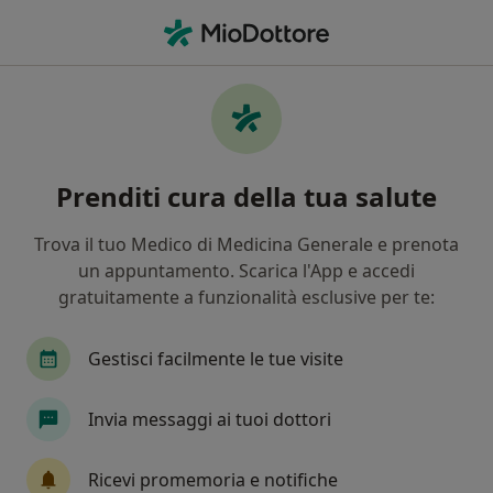
Men
Vertigine • Figline E Incisa Valdarno, FI
Filters
• 1
Mappa
Specialisti in trattamento Vertigine a
Prenditi cura della tua salute
Figline E Incisa Valdarno
In che modo ordiniamo i risultati
Trova il tuo Medico di Medicina Generale e prenota
un appuntamento. Scarica l'App e accedi
gratuitamente a funzionalità esclusive per te:
Che specializzazione stai cercando?
Osteopata
Gestisci facilmente le tue visite
Invia messaggi ai tuoi dottori
Ricevi promemoria e notifiche