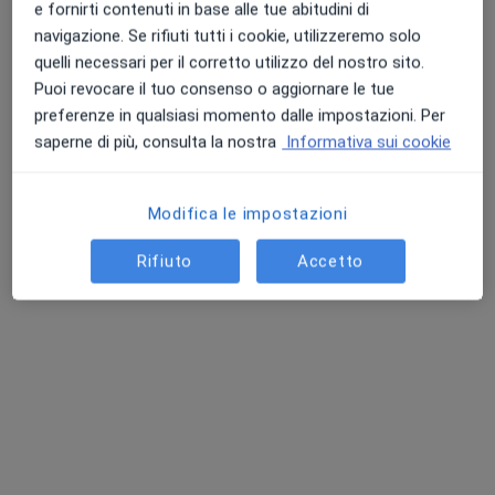
e fornirti contenuti in base alle tue abitudini di
navigazione. Se rifiuti tutti i cookie, utilizzeremo solo
quelli necessari per il corretto utilizzo del nostro sito.
Puoi revocare il tuo consenso o aggiornare le tue
Dr. Paolo Ponticelli
preferenze in qualsiasi momento dalle impostazioni. Per
Otorino
saperne di più, consulta la nostra
Informativa sui cookie
442 recensioni
Indirizzo 1
Indirizzo 2
Modifica le impostazioni
Rifiuto
Accetto
Via Mentana, 14, Reggello
•
Mappa
CENTRO MEDICO POLIFUNZIONALE SRL
Prima visita otorinolaringoiatrica
120 €
Questo dottore non ha ancora attivato le prenotazioni online presso questo indirizzo.
Chiedi di attivare le prenotazioni online