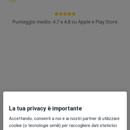
Punteggio medio: 4.7 e 4.8 su Apple e Play Store
Dott.ssa Carlotta Sabattini
·
Altro
Osteopata
103 recensioni
Piazza Ferruccio Parri, 23, Figline E Incisa Valdarno
•
Mappa
Movimento Consapevole
Prima visita osteopatica
70 €
Questo dottore non ha ancora attivato le prenotazioni online presso questo indirizzo.
Chiedi di attivare le prenotazioni online
La tua privacy è importante
Accettando, consenti a noi e ai nostri partner di utilizzare
cookie (o tecnologie simili) per raccogliere dati statistici