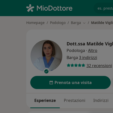
es. prest
Homepage
Podologo
Barga
Matilde Vigl
Cambia città
Dott.ssa
Matilde Vig
sulle sp
Podologa
·
Altro
Barga
3 indirizzi
32 recensioni
Prenota una visita
Esperienze
Prestazioni
Indirizzi