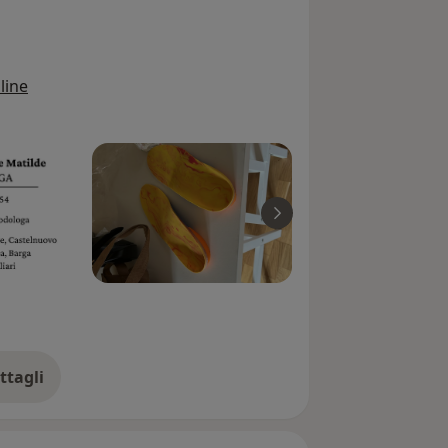
line
ttagli
ll'esperienza