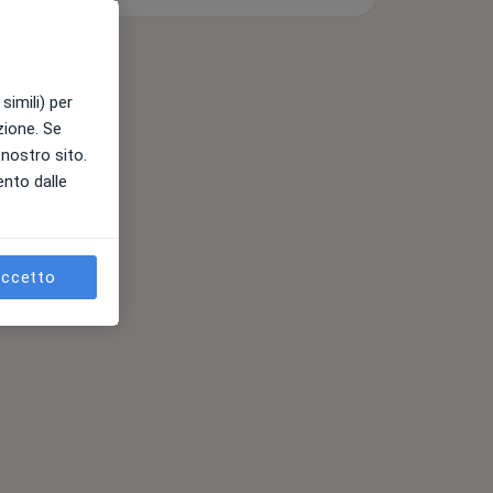
simili) per
azione. Se
l nostro sito.
ento dalle
ccetto