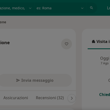
azione, medico, struttura
es: Roma
L
ione
Visita 
lione
Visita in
ecializzazioni
Oggi
7 Ago
Invia messaggio
Chied
Assicurazioni
Recensioni (32)
Risposte ai pazienti 