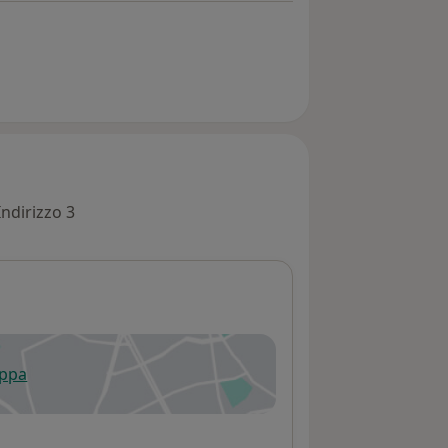
Indirizzo 3
appa
 apre in una nuova scheda