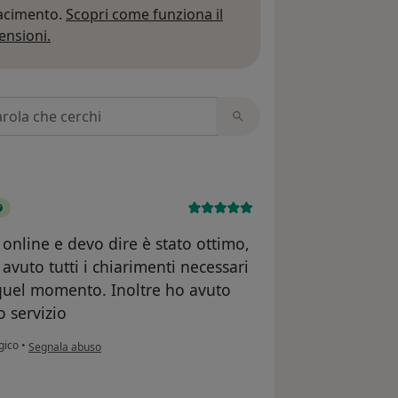
iacimento.
Scopri come funziona il
Per saperne di più sulle opinioni
ensioni.
 recensioni
online e devo dire è stato ottimo,
avuto tutti i chiarimenti necessari
uel momento. Inoltre ho avuto
 servizio
secondo l'opinione dell'utente Claudia C.
gico
•
Segnala abuso