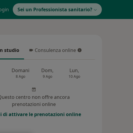
ogin
Sei un Professionista sanitario?
in studio
Consulenza online
 studio
Consulenza online
Domani
Dom,
Lun,
Mar,
Mer,
8 Ago
9 Ago
10 Ago
11 Ago
12 Ag
Questo centro non offre ancora
prenotazioni online
i di attivare le prenotazioni online
(38)