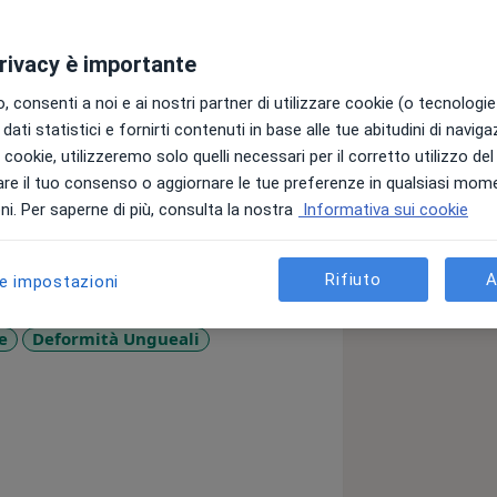
ga iscritta all'albo nazione podologi
privacy è importante
 consenti a noi e ai nostri partner di utilizzare cookie (o tecnologie 
egli Studi di Pisa, dove mi sono
dati statistici e fornirti contenuti in base alle tue abitudini di navig
ante il percorso universitario ho avuto
i i cookie, utilizzeremo solo quelli necessari per il corretto utilizzo de
durata di tre anni, negli ambulatori del
re il tuo consenso o aggiornare le tue preferenze in qualsiasi mom
edali tra la provincia di Pisa, Lucca e
i. Per saperne di più, consulta la nostra
Informativa sui cookie
meccanica applicata alla terapia
li studi di Firenze terminandolo con
Rifiuto
A
le impostazioni
 servizi per trattare e prevenire le
e
Deformità Ungueali
zzo approcci personalizzati per
liori risultati possibili per ogni