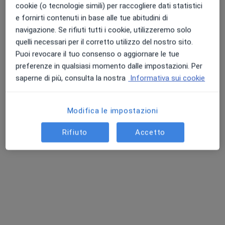
cookie (o tecnologie simili) per raccogliere dati statistici
e fornirti contenuti in base alle tue abitudini di
navigazione. Se rifiuti tutti i cookie, utilizzeremo solo
Dott.ssa Marta Trevisan
quelli necessari per il corretto utilizzo del nostro sito.
·
Altro
Massofisioterapista, Chinesiologa
Puoi revocare il tuo consenso o aggiornare le tue
60 recensioni
preferenze in qualsiasi momento dalle impostazioni. Per
saperne di più, consulta la nostra
Informativa sui cookie
Via Sebenico 8, Milano
•
Mappa
Clinica Palazzo Riva
Massaggio sportivo
70 €
Modifica le impostazioni
Questo dottore non ha ancora attivato le prenotazioni online presso questo indirizzo.
Rifiuto
Accetto
Chiedi di attivare le prenotazioni online