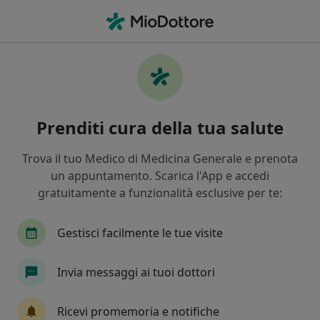
Men
Massofisioterapista • Milano, MI
Filters
Assicurazione:
Fasi/Assidai
Massofisioterapisti a Milano con
Prenditi cura della tua salute
Fasi/Assidai
In che modo ordiniamo i risultati
Trova il tuo Medico di Medicina Generale e prenota
un appuntamento. Scarica l'App e accedi
gratuitamente a funzionalità esclusive per te:
Tariffa per prestazioni private. L’importo può variare
in base alla copertura assicurativa.
Gestisci facilmente le tue visite
Invia messaggi ai tuoi dottori
Ricevi promemoria e notifiche