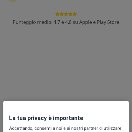
Punteggio medio: 4.7 e 4.8 su Apple e Play Store
Dr. Mattia Levorin
·
Altro
Massofisioterapista, Fisioterapista
60 recensioni
Via Sebenico 8, Milano
•
Mappa
Clinica Palazzo Riva
Fisioterapia
45 €
Questo dottore non ha ancora attivato le prenotazioni online presso questo indirizzo.
Chiedi di attivare le prenotazioni online
La tua privacy è importante
Accettando, consenti a noi e ai nostri partner di utilizzare