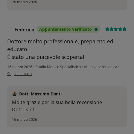
20 marzo 2026
Federico
Appuntamento verificato
F
Dottore molto professionale, preparato ed
educato.
È stato una piacevole scoperta!
16 marzo 2026
•
Studio Medico Specialistico
•
visita venereologica
•
secondo l'opinione dell'utente Federico
Segnala abuso
Dott. Massimo Danti
Molte grazie per la sua bella recensione
Dott Danti
16 marzo 2026