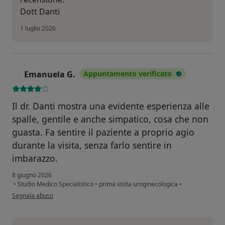
Dott Danti
1 luglio 2026
Emanuela G.
Appuntamento verificato
E
Il dr. Danti mostra una evidente esperienza alle
spalle, gentile e anche simpatico, cosa che non
guasta. Fa sentire il paziente a proprio agio
durante la visita, senza farlo sentire in
imbarazzo.
8 giugno 2026
•
Studio Medico Specialistico
•
prima visita uroginecologica
•
secondo l'opinione dell'utente Emanuela G.
Segnala abuso