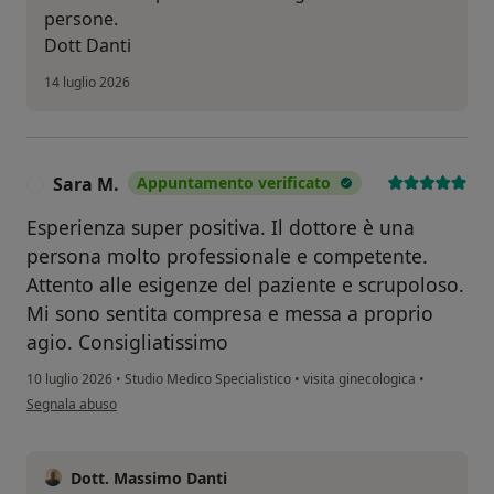
persone.
Dott Danti
14 luglio 2026
Sara M.
Appuntamento verificato
S
Esperienza super positiva. Il dottore è una
persona molto professionale e competente.
Attento alle esigenze del paziente e scrupoloso.
Mi sono sentita compresa e messa a proprio
agio. Consigliatissimo
10 luglio 2026
•
Studio Medico Specialistico
•
visita ginecologica
•
secondo l'opinione dell'utente Sara M.
Segnala abuso
Dott. Massimo Danti