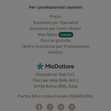
Per i professionisti sanitari
Prezzi
Soluzione per Specialisti
Soluzione per Centri Medici
Noa Notes
nuovo
Risorse gratuite
Centro Assistenza per Professionisti
HireDoc
Contatti
MioDottore - Homepage
Docplanner Italy S.r.l.
Piazzale delle Belle Arti 2
00196 Roma (RM), Italia
Partita IVA e codice Fiscale 09244850963
Facebook
si apre in una nuova scheda
Twitter
si apre in una nuova scheda
Linkedin
si apre in una nuova sc
Spotify
si apre in una nuo