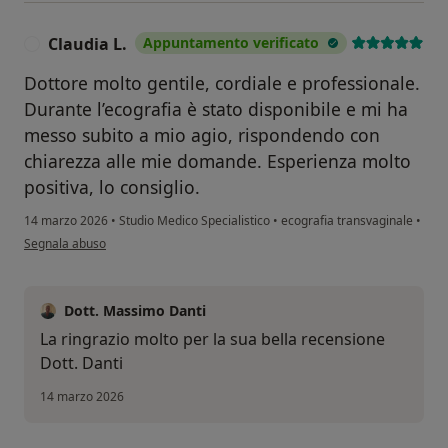
Claudia L.
Appuntamento verificato
C
Dottore molto gentile, cordiale e professionale.
Durante l’ecografia è stato disponibile e mi ha
messo subito a mio agio, rispondendo con
chiarezza alle mie domande. Esperienza molto
positiva, lo consiglio.
14 marzo 2026
•
Studio Medico Specialistico
•
ecografia transvaginale
•
secondo l'opinione dell'utente Claudia L.
Segnala abuso
Dott. Massimo Danti
La ringrazio molto per la sua bella recensione
Dott. Danti
14 marzo 2026