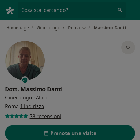
Men
Cosa stai cercando?
Homepage
Ginecologo
Roma
Massimo Danti
Cambia città
Dott.
Massimo Danti
sulle specializzazioni
Ginecologo
·
Altro
Roma
1 indirizzo
78 recensioni
Prenota una visita