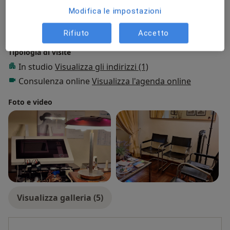
Presso questo indirizzo visito
Modifica le impostazioni
Adulti (Solo in alcuni indirizzi)
Bambini a partire da 14 anni (Solo in alcuni indirizzi)
Rifiuto
Accetto
Tipologia di visite
In studio
Visualizza gli indirizzi (1)
Consulenza online
Visualizza l'agenda online
Foto e video
Visualizza galleria (5)