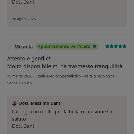
Dott Danti
20 aprile 2026
Micaela
Appuntamento verificato
M
Attento e gentile!
Molto disponibile mi ha trasmesso tranquillità!
19 marzo 2026
•
Studio Medico Specialistico
•
visita ginecologica
•
secondo l'opinione dell'utente Micaela
Segnala abuso
Dott. Massimo Danti
La ringrazio molto per la bella recensione Un
saluto
Dott Danti