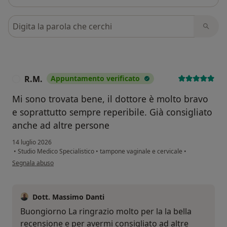
Cerca nelle recensioni
R.M.
Appuntamento verificato
R
Mi sono trovata bene, il dottore è molto bravo
e soprattutto sempre reperibile. Già consigliato
anche ad altre persone
14 luglio 2026
•
Studio Medico Specialistico
•
tampone vaginale e cervicale
•
secondo l'opinione dell'utente R.M.
Segnala abuso
Dott. Massimo Danti
Buongiorno La ringrazio molto per la la bella
recensione e per avermi consigliato ad altre