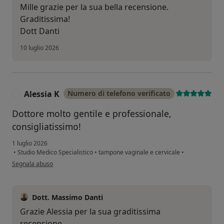
Mille grazie per la sua bella recensione.
Graditissima!
Dott Danti
10 luglio 2026
Alessia K
Numero di telefono verificato
A
Dottore molto gentile e professionale,
consigliatissimo!
1 luglio 2026
•
Studio Medico Specialistico
•
tampone vaginale e cervicale
•
secondo l'opinione dell'utente Alessia K
Segnala abuso
Dott. Massimo Danti
Grazie Alessia per la sua graditissima
recensione.