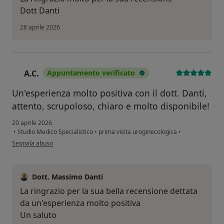
Dott Danti
28 aprile 2026
A.C.
Appuntamento verificato
A
Un'esperienza molto positiva con il dott. Danti,
attento, scrupoloso, chiaro e molto disponibile!
20 aprile 2026
•
Studio Medico Specialistico
•
prima visita uroginecologica
•
secondo l'opinione dell'utente A.C.
Segnala abuso
Dott. Massimo Danti
La ringrazio per la sua bella recensione dettata
da un'esperienza molto positiva
Un saluto