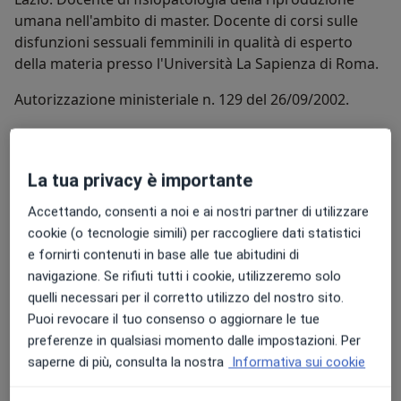
umana nell'ambito di master. Docente di corsi sulle
disfunzioni sessuali femminili in qualità di esperto
della materia presso l'Università La Sapienza di Roma.
Autorizzazione ministeriale n. 129 del 26/09/2002.
Su di me
Altro
Aree di competenza principali:
La tua privacy è importante
Urologia
Accettando, consenti a noi e ai nostri partner di utilizzare
Biotecnologie mediche
cookie (o tecnologie simili) per raccogliere dati statistici
Biologia della riproduzione umana
e fornirti contenuti in base alle tue abitudini di
Medicina fisica e riabilitazione
navigazione. Se rifiuti tutti i cookie, utilizzeremo solo
Mostra dettagli
quelli necessari per il corretto utilizzo del nostro sito.
Principali patologie trattate
Puoi revocare il tuo consenso o aggiornare le tue
Cisti ovariche
Premenopausa
Cistite
Cisti
preferenze in qualsiasi momento dalle impostazioni. Per
a11y_sr_more_diseases
Osteoporosi
+61
saperne di più, consulta la nostra
Informativa sui cookie