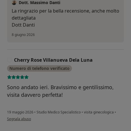
Dott. Massimo Danti
La ringrazio per la bella recensione, anche molto
dettagliata
Dott Danti
8 giugno 2026
Cherry Rose Villanueva Dela Luna
C
Numero di telefono verificato
Sono andato ieri. Bravissimo e gentilissimo,
visita davvero perfetta!
19 maggio 2026
•
Studio Medico Specialistico
•
visita ginecologica
•
secondo l'opinione dell'utente Cherry Rose Villanueva Dela Luna
Segnala abuso