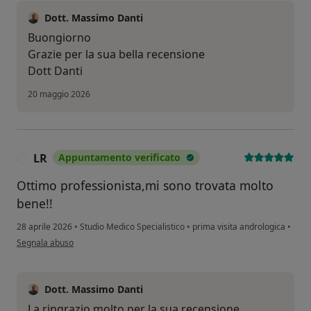
Dott. Massimo Danti
Buongiorno
Grazie per la sua bella recensione
Dott Danti
20 maggio 2026
LR
Appuntamento verificato
L
Ottimo professionista,mi sono trovata molto
bene!!
28 aprile 2026
•
Studio Medico Specialistico
•
prima visita andrologica
•
secondo l'opinione dell'utente LR
Segnala abuso
Dott. Massimo Danti
La ringrazio molto per la sua recensione