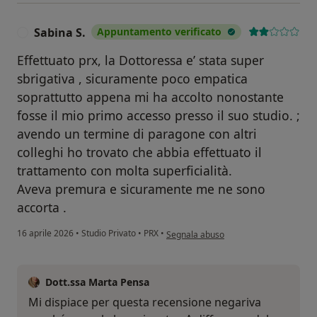
Sabina S.
Appuntamento verificato
S
Effettuato prx, la Dottoressa e’ stata super
sbrigativa , sicuramente poco empatica
soprattutto appena mi ha accolto nonostante
fosse il mio primo accesso presso il suo studio. ;
avendo un termine di paragone con altri
colleghi ho trovato che abbia effettuato il
trattamento con molta superficialità.
Aveva premura e sicuramente me ne sono
accorta .
secondo l'opinione dell'utente Sabina S
16 aprile 2026
•
Studio Privato
•
PRX
•
Segnala abuso
Dott.ssa Marta Pensa
Mi dispiace per questa recensione negariva