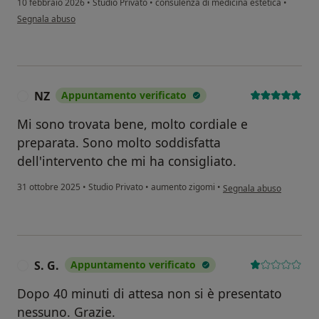
10 febbraio 2026
•
Studio Privato
•
consulenza di medicina estetica
•
secondo l'opinione dell'utente Michela
Segnala abuso
NZ
Appuntamento verificato
N
Mi sono trovata bene, molto cordiale e
preparata. Sono molto soddisfatta
dell'intervento che mi ha consigliato.
secondo l'opinione dell'
31 ottobre 2025
•
Studio Privato
•
aumento zigomi
•
Segnala abuso
S. G.
Appuntamento verificato
S
Dopo 40 minuti di attesa non si è presentato
nessuno. Grazie.