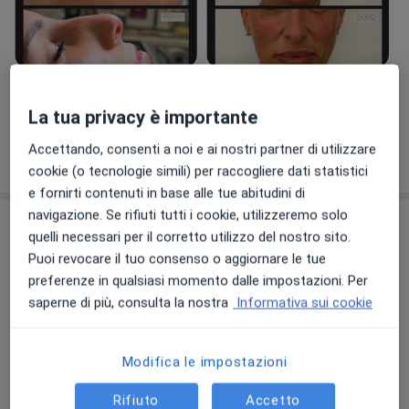
Visualizza galleria (9)
La tua privacy è importante
Accettando, consenti a noi e ai nostri partner di utilizzare
Mostra dettagli
sull'esperienza
cookie (o tecnologie simili) per raccogliere dati statistici
e fornirti contenuti in base alle tue abitudini di
navigazione. Se rifiuti tutti i cookie, utilizzeremo solo
Comunicazioni importanti
quelli necessari per il corretto utilizzo del nostro sito.
Dott.ssa Marta Pensa
Puoi revocare il tuo consenso o aggiornare le tue
Via Granello 5, Genova 16121
preferenze in qualsiasi momento dalle impostazioni. Per
saperne di più, consulta la nostra
Informativa sui cookie
Sarà possibile prenotare una visita anche il
Sabato, a seconda delle disponibilità.
Modifica le impostazioni
La dott.ssa Pensa offre ai propri pazienti il
nuovissimo trattamento Morpheus 8 di In mode,
Rifiuto
Accetto