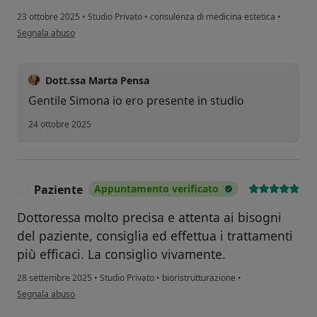
23 ottobre 2025
•
Studio Privato
•
consulenza di medicina estetica
•
secondo l'opinione dell'utente S. G.
Segnala abuso
Dott.ssa Marta Pensa
Gentile Simona io ero presente in studio
24 ottobre 2025
Paziente
Appuntamento verificato
P
Dottoressa molto precisa e attenta ai bisogni
del paziente, consiglia ed effettua i trattamenti
più efficaci. La consiglio vivamente.
28 settembre 2025
•
Studio Privato
•
bioristrutturazione
•
secondo l'opinione dell'utente Paziente
Segnala abuso