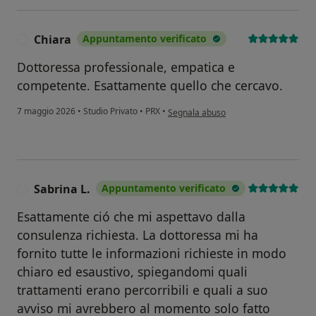
Chiara
Appuntamento verificato
C
Dottoressa professionale, empatica e
competente. Esattamente quello che cercavo.
secondo l'opinione dell'utente Chiara
7 maggio 2026
•
Studio Privato
•
PRX
•
Segnala abuso
Sabrina L.
Appuntamento verificato
S
Esattamente ció che mi aspettavo dalla
consulenza richiesta. La dottoressa mi ha
fornito tutte le informazioni richieste in modo
chiaro ed esaustivo, spiegandomi quali
trattamenti erano percorribili e quali a suo
avviso mi avrebbero al momento solo fatto