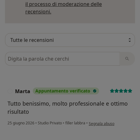
il processo di moderazione delle
Per saperne di più sulle opinioni
recensioni.
Cerca nelle recensioni
Marta
Appuntamento verificato
M
Tutto benissimo, molto professionale e ottimo
risultato
secondo l'opinione dell'utent
25 giugno 2026
•
Studio Privato
•
filler labbra
•
Segnala abuso