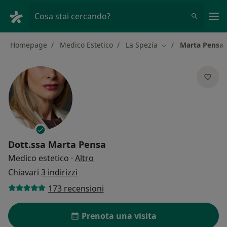
Men
Cosa stai cercando?
Homepage
Medico Estetico
La Spezia
Marta Pensa
Cambia città
Dott.ssa
Marta Pensa
sulle specializzazioni
Medico estetico
·
Altro
Chiavari
3 indirizzi
173 recensioni
Prenota una visita