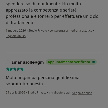
spendere soldi inutilmente. Ho molto
apprezzato la competenza e serietà
professionale e torneró per effettuare un ciclo
di trattamenti.
1 maggio 2026
•
Studio Privato
•
consulenza di medicina estetica
•
secondo l'opinione dell'utente Sabrina L.
Segnala abuso
Emanusolle@gm
Appuntamento verificato
E
Molto ingamba persona gentilissima
soprattutto onesta ...
secondo l'opinione dell'u
24 aprile 2026
•
Studio Privato
•
intralipoterapia
•
Segnala abuso