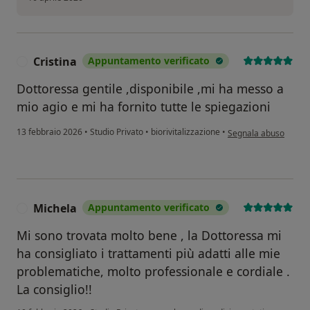
Cristina
Appuntamento verificato
C
Dottoressa gentile ,disponibile ,mi ha messo a
mio agio e mi ha fornito tutte le spiegazioni
secondo l'opinione del
13 febbraio 2026
•
Studio Privato
•
biorivitalizzazione
•
Segnala abuso
Michela
Appuntamento verificato
M
Mi sono trovata molto bene , la Dottoressa mi
ha consigliato i trattamenti più adatti alle mie
problematiche, molto professionale e cordiale .
La consiglio!!