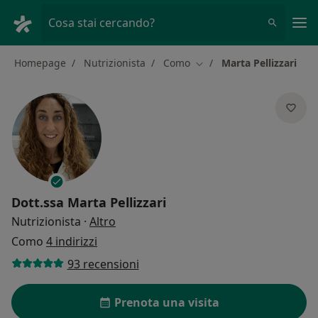
Men
Cosa stai cercando?
Homepage
Nutrizionista
Como
Marta Pellizzari
Cambia città
Dott.ssa
Marta Pellizzari
sulle specializzazioni
Nutrizionista
·
Altro
Como
4 indirizzi
93 recensioni
Prenota una visita