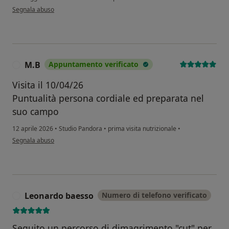
secondo l'opinione dell'utente Laura
Segnala abuso
M.B
Appuntamento verificato
M
Visita il 10/04/26
Puntualità persona cordiale ed preparata nel
suo campo
12 aprile 2026
•
Studio Pandora
•
prima visita nutrizionale
•
secondo l'opinione dell'utente M.B
Segnala abuso
Leonardo baesso
Numero di telefono verificato
L
Seguito un percorso di dimagrimento "cut" per