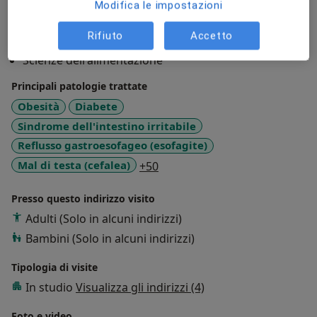
emotiva del paziente.
Modifica le impostazioni
Rifiuto
Accetto
Aree di competenza principali:
Scienze dell'alimentazione
Principali patologie trattate
Obesità
Diabete
Sindrome dell'intestino irritabile
Reflusso gastroesofageo (esofagite)
a11y_sr_more_diseases
Mal di testa (cefalea)
+50
Presso questo indirizzo visito
Adulti (Solo in alcuni indirizzi)
Bambini (Solo in alcuni indirizzi)
Tipologia di visite
In studio
Visualizza gli indirizzi (4)
Foto e video