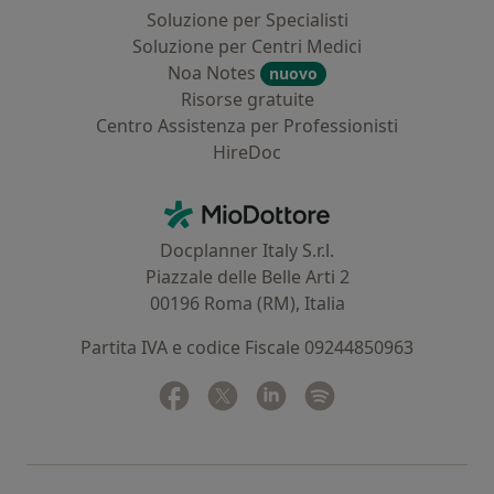
Soluzione per Specialisti
Soluzione per Centri Medici
Noa Notes
nuovo
Risorse gratuite
Centro Assistenza per Professionisti
HireDoc
Contatti
MioDottore - Homepage
Docplanner Italy S.r.l.
Piazzale delle Belle Arti 2
00196 Roma (RM), Italia
Partita IVA e codice Fiscale 09244850963
Facebook
si apre in una nuova scheda
Twitter
si apre in una nuova scheda
Linkedin
si apre in una nuova sc
Spotify
si apre in una nuo