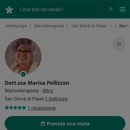
Men
Cosa stai cercando?
Homepage
Massoterapista
San Donà Di Piave
Maris
Cambia cit
Dott.ssa
Marisa Pellizzon
sulle specializzazioni
Massoterapista
·
Altro
San Donà di Piave
1 indirizzo
1 recensione
Prenota una visita