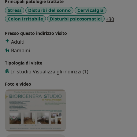
Principali patologie trattate
Stress
Disturbi del sonno
Cervicalgia
a11y_sr_m
Colon irritabile
Disturbi psicosomatici
+30
Presso questo indirizzo visito
Adulti
Bambini
Tipologia di visite
In studio
Visualizza gli indirizzi (1)
Foto e video