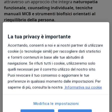
attraverso un approccio che integra
naturopatia
funzionale, counseling individuale, tecniche
manuali MCB e strumenti biofisici orientati al
riequilibrio della persona
.
Credo nell’importanza di costruire
percorsi
personalizzati
, rispettosi dei tempi, delle
La tua privacy è importante
caratteristiche individuali e della storia di ciascuna
Accettando, consenti a noi e ai nostri partner di utilizzare
persona. Ogni persona è unica e merita uno spazio di
cookie (o tecnologie simili) per raccogliere dati statistici
ascolto, attenzione e comprensione.
e fornirti contenuti in base alle tue abitudini di
navigazione. Se rifiuti tutti i cookie, utilizzeremo solo
Tra gli strumenti che integro nel mio lavoro vi sono
quelli necessari per il corretto utilizzo del nostro sito.
biorisonanza, mappatura dei fattori epigenetici con
Puoi revocare il tuo consenso o aggiornare le tue
tecnologia S-Drive e metodiche orientate ai principi
preferenze in qualsiasi momento dalle impostazioni. Per
della Medicina Tradizionale Cinese, inclusa
saperne di più, consulta la nostra
Informativa sui cookie
l’agopuntura vibrazionale senza aghi
, utilizzate in
modo non invasivo e personalizzato all’interno di un
approccio orientato al benessere globale della
Modifica le impostazioni
persona.
La
biorisonanza
è una metodica di benessere
non