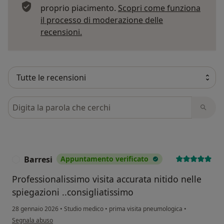
proprio piacimento.
Scopri come funziona
il processo di moderazione delle
Per saperne di più sulle opinioni
recensioni.
Cerca nelle recensioni
Barresi
Appuntamento verificato
B
Professionalissimo visita accurata nitido nelle
spiegazioni ..consigliatissimo
28 gennaio 2026
•
Studio medico
•
prima visita pneumologica
•
secondo l'opinione dell'utente Barresi
Segnala abuso