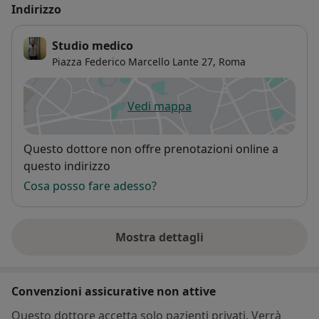
Indirizzo
Studio medico
Piazza Federico Marcello Lante 27,
Roma
Vedi mappa
si apre in una nuova scheda
Disponibilità
Questo dottore non offre prenotazioni online a
questo indirizzo
Cosa posso fare adesso?
Mostra dettagli
sull'indirizzo
Convenzioni assicurative non attive
Questo dottore accetta solo pazienti privati. Verrà