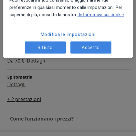
Puoi revocare il tuo consenso o aggiornare le tue
Visita pneumologica
preferenze in qualsiasi momento dalle impostazioni. Per
Da 70 €
Dettagli
saperne di più, consulta la nostra
Informativa sui cookie
Visita pneumologica di controllo
Modifica le impostazioni
Dettagli
Rifiuto
Accetto
Prima Visita
Da 70 €
Dettagli
Spirometria
Dettagli
+ 2 prestazioni
Come funzionano i prezzi?