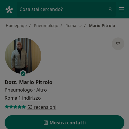
Men
Cosa stai cercando?
Homepage
Pneumologo
Roma
Mario Pitrolo
Cambia città
Dott.
Mario Pitrolo
sulle specializzazioni
Pneumologo
·
Altro
Roma
1 indirizzo
53 recensioni
Mostra contatti