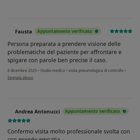
Fausta
Appuntamento verificato
F
Persona preparata a prendere visione delle
problematiche del paziente per affrontare e
spigare con parole ben precise il caso.
6 dicembre 2025
•
Studio medico
•
visita pneumologica di controllo
•
secondo l'opinione dell'utente Fausta
Segnala abuso
Andrea Antonucci
Appuntamento verificato
A
Confermo visita molto professionale svolta con
con grande empatia