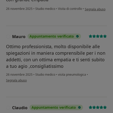
secondo l'opinione 
26 novembre 2025
•
Studio medico
•
Visita di controllo
•
Segnala abuso
Mauro
Appuntamento verificato
M
Ottimo professionista, molto disponibile alle
spiegazioni in maniera comprensibile per i non
addetti, con un ottima empatia e ti senti subito
a tuo agio ,consigliatissimo
26 novembre 2025
•
Studio medico
•
visita pneumologica
•
secondo l'opinione dell'utente Mauro
Segnala abuso
Claudio
Appuntamento verificato
C