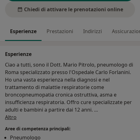
Chiedi di attivare le prenotazioni online
Esperienze
Prestazioni
Indirizzi
Assicurazio
Esperienze
Ciao a tutti, sono il Dott. Mario Pitrolo, pneumologo di
Roma specializzato presso l'Ospedale Carlo Forlanini.
Ho una vasta esperienza nella diagnosi e nel
trattamento di malattie respiratorie come
broncopneumopatia cronica ostruttiva, asma e
insufficienza respiratoria. Offro cure specializzate per
adulti e bambini a partire dai 12 anni.
Su di me
Altro
Sono laureato presso l'Università degli Studi di Roma
Aree di competenza principali:
La Sapienza e ho frequentato corsi di formazione e
Pneumologo
aggiornamento professionale per garantire il miglior