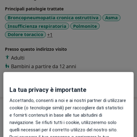
servizio ai miei pazienti.
Principali patologie trattate
Broncopneumopatia cronica ostruttiva
Asma
Sono un medico disponibile, cortese e attento
Insufficienza respiratoria
Polmonite
all'ascolto delle problematiche dei miei pazienti. Mi
a11y_sr_more_diseases
Dolore toracico
+1
dedico alla valutazione accurata delle loro condizioni e
offro soluzioni personalizzate per migliorare la loro
Presso questo indirizzo visito
qualità di vita.
Adulti
La salute dei miei pazienti è la mia priorità assoluta e
Bambini a partire da 12 anni
mi impegno al massimo per offrire il miglior servizio
possibile per garantire il loro benessere.
Mostra dettagli
sull'esperienza
La tua privacy è importante
Accettando, consenti a noi e ai nostri partner di utilizzare
Prestazioni e prezzi
cookie (o tecnologie simili) per raccogliere dati statistici
e fornirti contenuti in base alle tue abitudini di
Prima visita pneumologica
navigazione. Se rifiuti tutti i cookie, utilizzeremo solo
Da 70 €
Dettagli
quelli necessari per il corretto utilizzo del nostro sito.