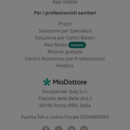
App mobile
Per i professionisti sanitari
Prezzi
Soluzione per Specialisti
Soluzione per Centri Medici
Noa Notes
nuovo
Risorse gratuite
Centro Assistenza per Professionisti
HireDoc
Contatti
MioDottore - Homepage
Docplanner Italy S.r.l.
Piazzale delle Belle Arti 2
00196 Roma (RM), Italia
Partita IVA e codice Fiscale 09244850963
Facebook
si apre in una nuova scheda
Twitter
si apre in una nuova scheda
Linkedin
si apre in una nuova sc
Spotify
si apre in una nuo