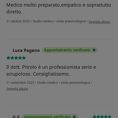
Medico molto preparato,empatico e soprattutto
diretto.
secondo l'opinione d
31 ottobre 2025
•
Studio medico
•
visita pneumologica
•
Segnala abuso
Luca Pagano
Appuntamento verificato
L
Il dott. Pitrolo è un professionista serio e
scrupoloso. Consigliatissimo.
11 settembre 2025
•
Studio medico
•
visita pneumologica
•
secondo l'opinione dell'utente Luca Pagano
Segnala abuso
G.G
Appuntamento verificato
G