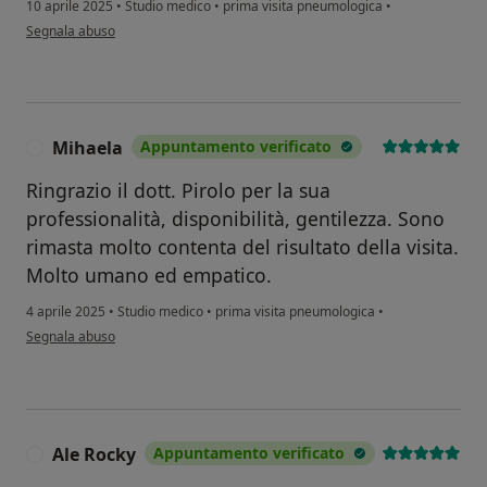
10 aprile 2025
•
Studio medico
•
prima visita pneumologica
•
secondo l'opinione dell'utente Violetta Giocondi
Segnala abuso
Mihaela
Appuntamento verificato
M
Ringrazio il dott. Pirolo per la sua
professionalità, disponibilità, gentilezza. Sono
rimasta molto contenta del risultato della visita.
Molto umano ed empatico.
4 aprile 2025
•
Studio medico
•
prima visita pneumologica
•
secondo l'opinione dell'utente Mihaela
Segnala abuso
Ale Rocky
Appuntamento verificato
A