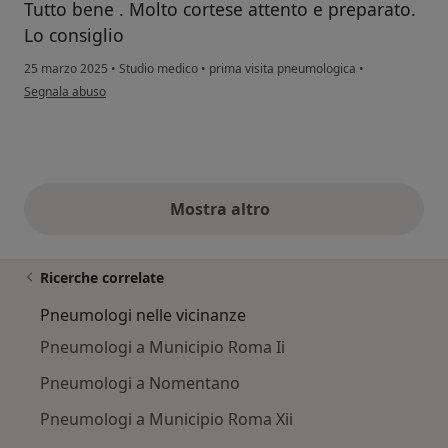
Tutto bene . Molto cortese attento e preparato.
Lo consiglio
25 marzo 2025
•
Studio medico
•
prima visita pneumologica
•
secondo l'opinione dell'utente Ale Rocky
Segnala abuso
Mostra altro
opinioni di cui sopra
Ricerche correlate
Pneumologi nelle vicinanze
Pneumologi a Municipio Roma Ii
Pneumologi a Nomentano
Pneumologi a Municipio Roma Xii