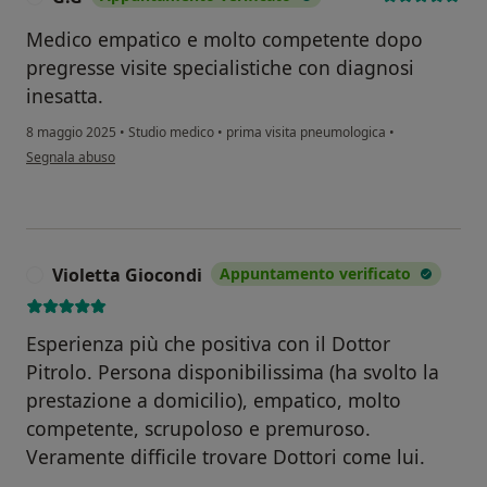
Medico empatico e molto competente dopo
pregresse visite specialistiche con diagnosi
inesatta.
8 maggio 2025
•
Studio medico
•
prima visita pneumologica
•
secondo l'opinione dell'utente G.G
Segnala abuso
Violetta Giocondi
Appuntamento verificato
V
Esperienza più che positiva con il Dottor
Pitrolo. Persona disponibilissima (ha svolto la
prestazione a domicilio), empatico, molto
competente, scrupoloso e premuroso.
Veramente difficile trovare Dottori come lui.