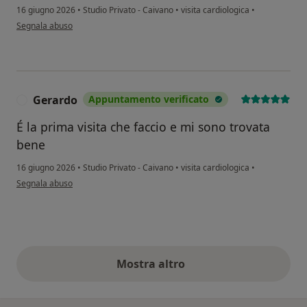
16 giugno 2026
•
Studio Privato - Caivano
•
visita cardiologica
•
secondo l'opinione dell'utente Carlo Fusco
Segnala abuso
Gerardo
Appuntamento verificato
G
É la prima visita che faccio e mi sono trovata
bene
16 giugno 2026
•
Studio Privato - Caivano
•
visita cardiologica
•
secondo l'opinione dell'utente Gerardo
Segnala abuso
Mostra altro
opinioni di cui sopra