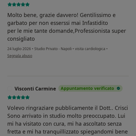
Molto bene, grazie davvero! Gentilissimo e
garbato per non esserssi mai Infastidito
per le mie tante domande,Professionista super
consigliato
24 luglio 2026
•
Studio Privato - Napoli
•
visita cardiologica
•
secondo l'opinione dell'utente Angelina M,
Segnala abuso
Visconti Carmine
Appuntamento verificato
V
Volevo ringraziare pubblicamente il Dott.. Crisci
Sono arrivato in studio molto preoccupato. Lui
mi ha visitato con cura, mi ha ascoltato senza
fretta e mi ha tranquillizzato spiegandomi bene