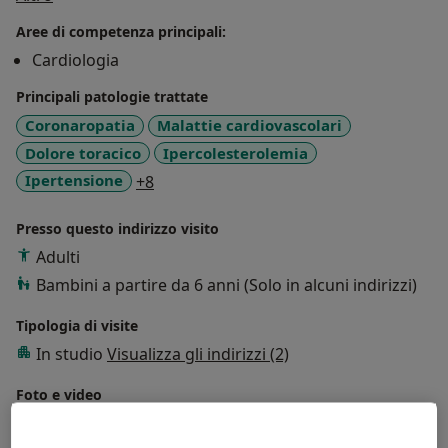
Aree di competenza principali:
Cardiologia
Principali patologie trattate
Coronaropatia
Malattie cardiovascolari
Dolore toracico
Ipercolesterolemia
a11y_sr_more_diseases
Ipertensione
+8
Presso questo indirizzo visito
Adulti
Bambini a partire da 6 anni (Solo in alcuni indirizzi)
Tipologia di visite
In studio
Visualizza gli indirizzi (2)
Foto e video