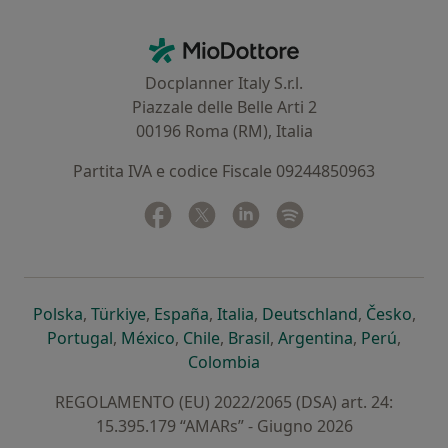
Contatti
MioDottore - Homepage
Docplanner Italy S.r.l.
Piazzale delle Belle Arti 2
00196 Roma (RM), Italia
Partita IVA e codice Fiscale 09244850963
Facebook
si apre in una nuova scheda
Twitter
si apre in una nuova scheda
Linkedin
si apre in una nuova sc
Spotify
si apre in una nuo
si apre in una nuova scheda
si apre in una nuova scheda
si apre in una nuova scheda
si apre in una nuova sche
si apre in 
si a
Polska
,
Türkiye
,
España
,
Italia
,
Deutschland
,
Česko
,
si apre in una nuova scheda
si apre in una nuova scheda
si apre in una nuova scheda
si apre in una nuova s
si apre in u
si apr
Portugal
,
México
,
Chile
,
Brasil
,
Argentina
,
Perú
,
si apre in una nuova sch
Colombia
REGOLAMENTO (EU) 2022/2065 (DSA) art. 24:
15.395.179 “AMARs” - Giugno 2026