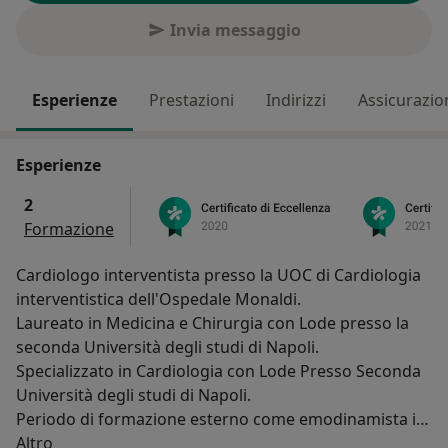
Invia messaggio
Esperienze
Prestazioni
Indirizzi
Assicurazio
Esperienze
2
Formazione
Cardiologo interventista presso la UOC di Cardiologia
interventistica dell'Ospedale Monaldi.
Laureato in Medicina e Chirurgia con Lode presso la
seconda Università degli studi di Napoli.
Specializzato in Cardiologia con Lode Presso Seconda
Università degli studi di Napoli.
Periodo di formazione esterno come emodinamista in
Su di me
Spagna presso Ospedale "Virgen de la Arrixaca".
Altro