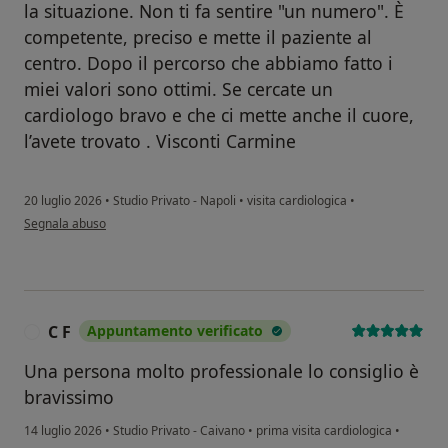
la situazione. Non ti fa sentire "un numero". È
competente, preciso e mette il paziente al
centro. Dopo il percorso che abbiamo fatto i
miei valori sono ottimi. Se cercate un
cardiologo bravo e che ci mette anche il cuore,
l’avete trovato . Visconti Carmine
20 luglio 2026
•
Studio Privato - Napoli
•
visita cardiologica
•
secondo l'opinione dell'utente Visconti Carmine
Segnala abuso
C F
Appuntamento verificato
C
Una persona molto professionale lo consiglio è
bravissimo
14 luglio 2026
•
Studio Privato - Caivano
•
prima visita cardiologica
•
secondo l'opinione dell'utente C F