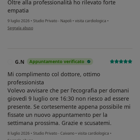
Oltre alla professionalità ho rilevato forte
empatia
9 luglio 2026
•
Studio Privato - Napoli
•
visita cardiologica
•
secondo l'opinione dell'utente Giuseppina Palermo
Segnala abuso
G.N
Appuntamento verificato
G
Mi complimento col dottore, ottimo
professionista
Volevo avvisare che per l’ecografia per domani
giovedì 9 luglio ore 16:30 non riesco ad essere
presente. Se cortesemente appena possibile mi
fissate un nuovo appuntamento per la
settimana prossima. Grazie e scusatemi.
8 luglio 2026
•
Studio Privato - Caivano
•
visita cardiologica
•
secondo l'opinione dell'utente G.N