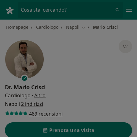
Men
Cosa stai cercando?
Homepage
Cardiologo
Napoli
Mario Crisci
Cambia città
Dr.
Mario Crisci
sulle specializzazioni
Cardiologo
·
Altro
Napoli
2 indirizzi
489 recensioni
Prenota una visita