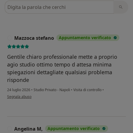
Cerca nelle recensioni
Mazzoca stefano
Appuntamento verificato
M
Gentile chiaro professionale mette a proprio
agio studio ottimo tempo d attesa minima
spiegazioni dettagliate qualsiasi problema
risponde
24 luglio 2026
•
Studio Privato - Napoli
•
Visita di controllo
•
secondo l'opinione dell'utente Mazzoca stefano
Segnala abuso
Angelina M,
Appuntamento verificato
A