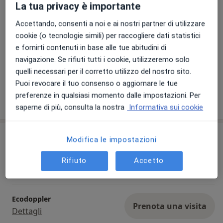
La tua privacy è importante
Accettando, consenti a noi e ai nostri partner di utilizzare
cookie (o tecnologie simili) per raccogliere dati statistici
e fornirti contenuti in base alle tue abitudini di
navigazione. Se rifiuti tutti i cookie, utilizzeremo solo
Visualizza galleria (5)
quelli necessari per il corretto utilizzo del nostro sito.
Puoi revocare il tuo consenso o aggiornare le tue
preferenze in qualsiasi momento dalle impostazioni. Per
Mostra dettagli
sull'esperienza
saperne di più, consulta la nostra
Informativa sui cookie
Prestazioni e prezzi
Modifica le impostazioni
Visita cardiologica
Rifiuto
Accetto
Prenota una visita
120 €
Dettagli
Ecodoppler
Prenota una visita
Dettagli