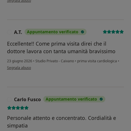
Segnala abuso
A.T.
Appuntamento verificato
A
Eccellente!! Come prima visita direi che il
dottore lavora con tanta umanità bravissimo
23 giugno 2026
•
Studio Privato - Caivano
•
prima visita cardiologica
•
secondo l'opinione dell'utente A.T.
Segnala abuso
Carlo Fusco
Appuntamento verificato
C
Personale attento e concentrato. Cordialità e
simpatia