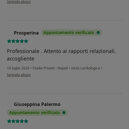
Segnala abuso
Prosperina
Appuntamento verificato
P
Professionale . Attento ai rapporti relazionali,
accogliente
10 luglio 2026
•
Studio Privato - Napoli
•
visita cardiologica
•
secondo l'opinione dell'utente Prosperina
Segnala abuso
Giuseppina Palermo
G
Appuntamento verificato