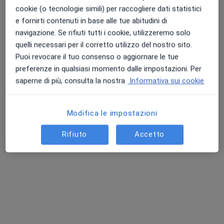
Mostra dettagli
cookie (o tecnologie simili) per raccogliere dati statistici
sull'esperienza
e fornirti contenuti in base alle tue abitudini di
navigazione. Se rifiuti tutti i cookie, utilizzeremo solo
Prestazioni e prezzi
quelli necessari per il corretto utilizzo del nostro sito.
Puoi revocare il tuo consenso o aggiornare le tue
Ecografia oculare
preferenze in qualsiasi momento dalle impostazioni. Per
Dettagli
saperne di più, consulta la nostra
Informativa sui cookie
Pachimetria corneale
Dettagli
Modifica le impostazioni
Rifiuto
Accetto
Visita oftalmologica
Dettagli
Come funzionano i prezzi?