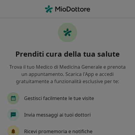
Men
Cosa stai cercando?
Homepage
Oculista
Assemini
Marina Mostallino
Cambia città
Prenditi cura della tua salute
Trova il tuo Medico di Medicina Generale e prenota
un appuntamento. Scarica l'App e accedi
gratuitamente a funzionalità esclusive per te:
Marina Mostallino
sulle specializzazioni
Oculista
·
Altro
Gestisci facilmente le tue visite
Assemini
1 indirizzo
3 recensioni
Invia messaggi ai tuoi dottori
Mostra contatti
Ricevi promemoria e notifiche