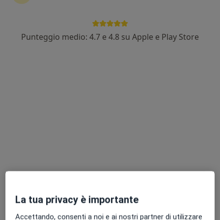
Chiedi di attivare le prenotazioni online
Punteggio medio: 4.7 e 4.8 su Apple e Play Store
Esperienze
Prestazioni
Indirizzi
Assicurazio
Esperienze
La dottoressa Marina Mostallino esercita la sua
professione nella provincia di CA. Dal 14/12/1983 è
iscritto all'albo Provinciale dei Medici Chirurghi di
CAGLIARI, nel 1983 si laurea in Medicina e chirurgia a
Cagliari. Inoltre si specializza in Oftalmologia a Cagliari
il 24/07/1987.
Principali patologie trattate
Cataratta
Glaucoma
Retinopatia
La tua privacy è importante
Accettando, consenti a noi e ai nostri partner di utilizzare