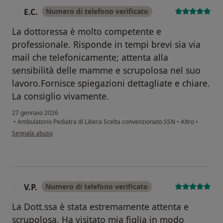
E.C.
Numero di telefono verificato
E
La dottoressa è molto competente e
professionale. Risponde in tempi brevi sia via
mail che telefonicamente; attenta alla
sensibilità delle mamme e scrupolosa nel suo
lavoro.Fornisce spiegazioni dettagliate e chiare.
La consiglio vivamente.
27 gennaio 2026
•
Ambulatorio Pediatra di Libera Scelta convenzionato SSN
•
Altro
•
secondo l'opinione dell'utente E.C.
Segnala abuso
V.P.
Numero di telefono verificato
V
La Dott.ssa è stata estremamente attenta e
scrupolosa. Ha visitato mia figlia in modo