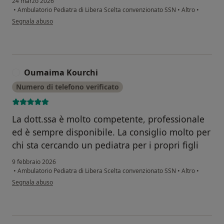
24 marzo 2026
•
Ambulatorio Pediatra di Libera Scelta convenzionato SSN
•
Altro
•
secondo l'opinione dell'utente SamShstf
Segnala abuso
Oumaima Kourchi
O
Numero di telefono verificato
La dott.ssa è molto competente, professionale
ed è sempre disponibile. La consiglio molto per
chi sta cercando un pediatra per i propri figli
9 febbraio 2026
•
Ambulatorio Pediatra di Libera Scelta convenzionato SSN
•
Altro
•
secondo l'opinione dell'utente Oumaima Kourchi
Segnala abuso