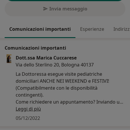
Invia messaggio
Comunicazioni importanti
Esperienze
Indirizz
Comunicazioni importanti
Dott.ssa Marica Cuccarese
Via dello Sterlino 20, Bologna 40137
La Dottoressa esegue visite pediatriche
domiciliari ANCHE NEI WEEKEND e FESTIVI!
(Compatibilmente con le disponibilità
contingenti).
Come richiedere un appuntamento? Inviando un
messaggio su questo sito di MioDottore.it
Leggi di più
05/12/2022
In seguito alla prenotazione i pazienti saranno
ricontattati dal Medico per la conferma