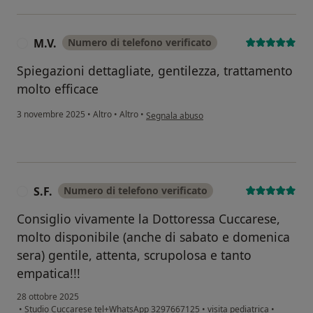
M.V.
Numero di telefono verificato
M
Spiegazioni dettagliate, gentilezza, trattamento
molto efficace
secondo l'opinione dell'utente M.V.
3 novembre 2025
•
Altro
•
Altro
•
Segnala abuso
S.F.
Numero di telefono verificato
S
Consiglio vivamente la Dottoressa Cuccarese,
molto disponibile (anche di sabato e domenica
sera) gentile, attenta, scrupolosa e tanto
empatica!!!
28 ottobre 2025
•
Studio Cuccarese tel+WhatsApp 3297667125
•
visita pediatrica
•