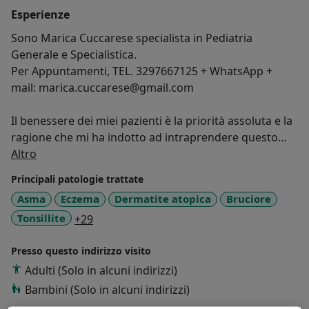
Esperienze
dell'appuntamento.
Sono Marica Cuccarese specialista in Pediatria
Generale e Specialistica.
Per Appuntamenti, TEL. 3297667125 + WhatsApp +
mail: marica.cuccarese@gmail.com
Il benessere dei miei pazienti è la priorità assoluta e la
ragione che mi ha indotto ad intraprendere questo
Su di me
lavoro che per me è una vera e propria "missione di
Altro
vita". E' mia abitudine seguire i miei pazienti durante
Principali patologie trattate
tutto il percorso successivo alla visita,
Asma
Eczema
Dermatite atopica
Bruciore
accompagnandoli per mano alla guarigione e alla
a11y_sr_more_diseases
Tonsillite
+29
risoluzione del problema.
Presso questo indirizzo visito
Laureata in Medicina e Chirurgia a 25 anni nel 2013
(110/110 cum laude e menzione d’onore della
Adulti (Solo in alcuni indirizzi)
commissione) presso la Sapienza Università di Roma
Bambini (Solo in alcuni indirizzi)
con tirocinio formativo sin dai tempi della facoltà di