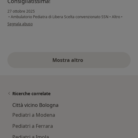
Consigliatissima!
27 ottobre 2025
•
Ambulatorio Pediatra di Libera Scelta convenzionato SSN
•
Altro
•
secondo l'opinione dell'utente Ilaria
Segnala abuso
Mostra altro
opinioni di cui sopra
Ricerche correlate
Città vicino Bologna
Pediatri a Modena
Pediatri a Ferrara
Pediatri a Imola