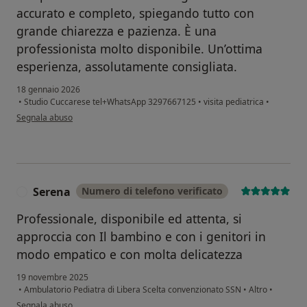
accurato e completo, spiegando tutto con
grande chiarezza e pazienza. È una
professionista molto disponibile. Un’ottima
esperienza, assolutamente consigliata.
18 gennaio 2026
•
Studio Cuccarese tel+WhatsApp 3297667125
•
visita pediatrica
•
secondo l'opinione dell'utente V.P.
Segnala abuso
Serena
Numero di telefono verificato
S
Professionale, disponibile ed attenta, si
approccia con Il bambino e con i genitori in
modo empatico e con molta delicatezza
19 novembre 2025
•
Ambulatorio Pediatra di Libera Scelta convenzionato SSN
•
Altro
•
secondo l'opinione dell'utente Serena
Segnala abuso