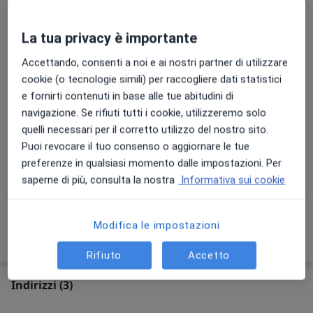
Tipologia di visite
Medicina presso i reparti e ambulatori della Clinica
Pediatrica del Policlinico Universitario Umberto I di
In studio
Visualizza gli indirizzi (1)
La tua privacy è importante
Roma. Ho conseguito il diploma di specializzazione in
Foto e video
Pediatria Generale e Specialistica presso l’Università di
Accettando, consenti a noi e ai nostri partner di utilizzare
Bologna nel Novembre del 2020 eseguendo, durante i
cookie (o tecnologie simili) per raccogliere dati statistici
5 anni di specialità, turni di guardia diurni e notturni
e fornirti contenuti in base alle tue abitudini di
presso il Pronto Soccorso Pediatrico e i seguenti
navigazione. Se rifiuti tutti i cookie, utilizzeremo solo
servizi di reparto e ambulatoriali del Policlinico
quelli necessari per il corretto utilizzo del nostro sito.
Universitario Sant’Orsola-Malpighi maturando
Puoi revocare il tuo consenso o aggiornare le tue
esperienza clinica nei rispettivi ambiti:
preferenze in qualsiasi momento dalle impostazioni. Per
-Clinica ostetrica e sala parto/punto nascite e
saperne di più, consulta la nostra
Informativa sui cookie
Visualizza galleria (1)
Neonatologia;
-Reumatologia e Immunologia pediatrica;
Modifica le impostazioni
-Gastroenterologia pediatrica;
Mostra dettagli
sull'esperienza
-Endocrinologia pediatrica;
Rifiuto
Accetto
-Nefrologia pediatrica;
-Neurologia pediatrica e Neuropsichiatria infantile;
Indirizzi (3)
-Oncoematologia pediatrica;
-Cardiologia pediatrica.