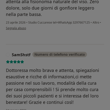
attenta alla fisionomia naturale del viso. Zero
dolore, solo due giorni di gonfiore leggero
nella parte bassa.
23 aprile 2026
•
Studio Cuccarese tel+WhatsApp 3297667125
•
Altro
•
secondo l'opinione dell'utente Virginia
Segnala abuso
SamShstf
Numero di telefono verificato
S
Dottoressa molto brava e attenta, spiegazioni
esaustive e ricche di informazioni,ci mette
passione nel suo lavoro, modalità della cura
per casa comprensibili ! Si prende molto cura
dei suoi piccoli pazienti e si interessa del loro
benestare! Grazie e continui così!