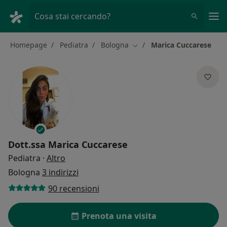
Men
Cosa stai cercando?
Homepage
Pediatra
Bologna
Marica Cuccarese
Cambia città
Dott.ssa
Marica Cuccarese
sulle specializzazioni
Pediatra
·
Altro
Bologna
3 indirizzi
90 recensioni
Prenota una visita