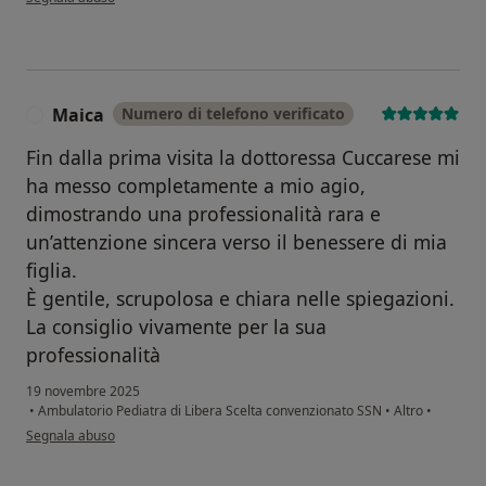
Maica
Numero di telefono verificato
M
Fin dalla prima visita la dottoressa Cuccarese mi
ha messo completamente a mio agio,
dimostrando una professionalità rara e
un’attenzione sincera verso il benessere di mia
figlia.
È gentile, scrupolosa e chiara nelle spiegazioni.
La consiglio vivamente per la sua
professionalità
19 novembre 2025
•
Ambulatorio Pediatra di Libera Scelta convenzionato SSN
•
Altro
•
secondo l'opinione dell'utente Maica
Segnala abuso