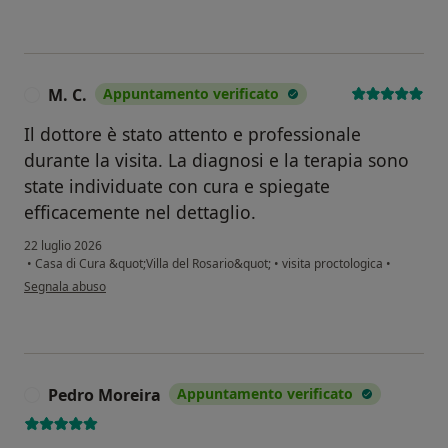
M. C.
Appuntamento verificato
M
Il dottore è stato attento e professionale
durante la visita. La diagnosi e la terapia sono
state individuate con cura e spiegate
efficacemente nel dettaglio.
22 luglio 2026
•
Casa di Cura &quot;Villa del Rosario&quot;
•
visita proctologica
•
secondo l'opinione dell'utente M. C.
Segnala abuso
Pedro Moreira
Appuntamento verificato
P