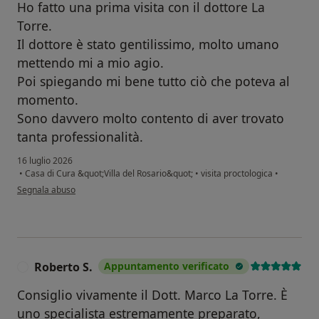
Ho fatto una prima visita con il dottore La
Torre.
Il dottore è stato gentilissimo, molto umano
mettendo mi a mio agio.
Poi spiegando mi bene tutto ciò che poteva al
momento.
Sono davvero molto contento di aver trovato
tanta professionalità.
16 luglio 2026
•
Casa di Cura &quot;Villa del Rosario&quot;
•
visita proctologica
•
secondo l'opinione dell'utente Pedro Moreira
Segnala abuso
Roberto S.
Appuntamento verificato
R
Consiglio vivamente il Dott. Marco La Torre. È
uno specialista estremamente preparato,