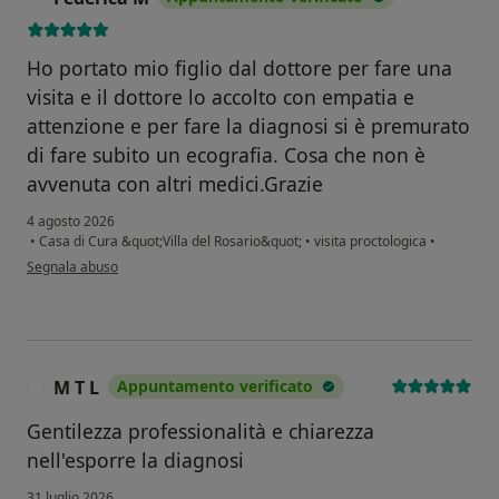
Ho portato mio figlio dal dottore per fare una
visita e il dottore lo accolto con empatia e
attenzione e per fare la diagnosi si è premurato
di fare subito un ecografia. Cosa che non è
avvenuta con altri medici.Grazie
4 agosto 2026
•
Casa di Cura &quot;Villa del Rosario&quot;
•
visita proctologica
•
secondo l'opinione dell'utente Federica M
Segnala abuso
M T L
Appuntamento verificato
M
Gentilezza professionalità e chiarezza
nell'esporre la diagnosi
31 luglio 2026