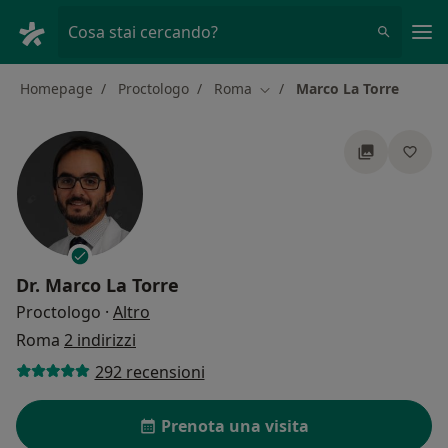
Men
Cosa stai cercando?
Homepage
Proctologo
Roma
Marco La Torre
Cambia città
Dr.
Marco La Torre
sulle specializzazioni
Proctologo
·
Altro
Roma
2 indirizzi
292 recensioni
Prenota una visita