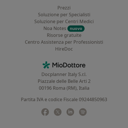
Prezzi
Soluzione per Specialisti
Soluzione per Centri Medici
Noa Notes
nuovo
Risorse gratuite
Centro Assistenza per Professionisti
HireDoc
Contatti
MioDottore - Homepage
Docplanner Italy S.r.l.
Piazzale delle Belle Arti 2
00196 Roma (RM), Italia
Partita IVA e codice Fiscale 09244850963
Facebook
si apre in una nuova scheda
Twitter
si apre in una nuova scheda
Linkedin
si apre in una nuova sc
Spotify
si apre in una nuo