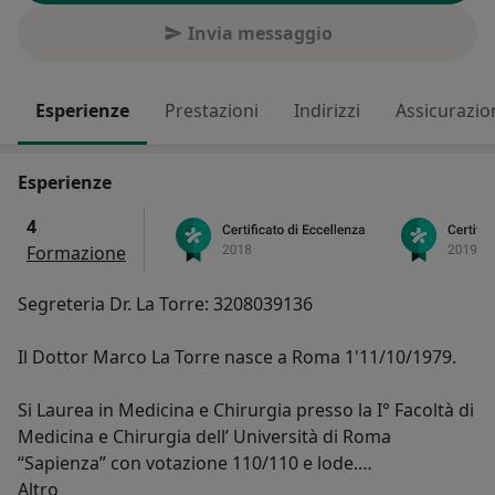
Invia messaggio
Esperienze
Prestazioni
Indirizzi
Assicurazio
Esperienze
4
Formazione
Segreteria Dr. La Torre: 3208039136
Il Dottor Marco La Torre nasce a Roma 1'11/10/1979.
Si Laurea in Medicina e Chirurgia presso la I° Facoltà di
Medicina e Chirurgia dell’ Università di Roma
“Sapienza” con votazione 110/110 e lode.
Su di me
Si Abilita alla Professione nel 2004 e nel 2007 ottiene
Altro