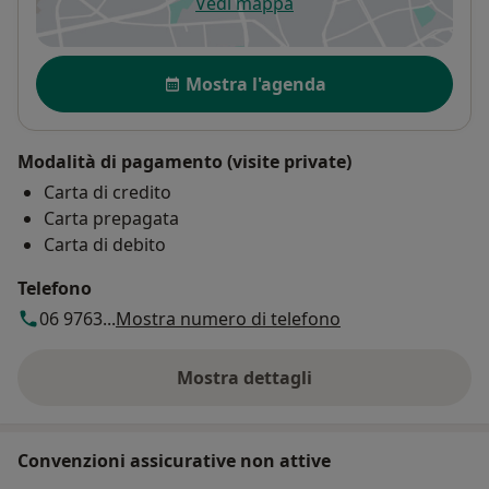
Vedi mappa
si apre in una nuova scheda
Publicazioni Scientifiche :
Numero Totale: 85 Lavori Scientifici (Abstract
Disponibilità
compresi)
Mostra l'agenda
Total Impact Factor: 151.24
H-Factor (fonte Scopus): 13
N° CITAZIONI TOTALI: 420
Modalità di pagamento (visite private)
Carta di credito
MEMBRO di Importanti EDITORIAL BOARD e Reviewer
Carta prepagata
di numerose Riviste Scientifiche
Carta di debito
Rappresentate Regionale per il Lazio-Abruzzo-Molise
Telefono
della Sociatà IItaliana di Chirurgia Colorettale
06 9763...
Mostra numero di telefono
Mostra dettagli
sull'indirizzo
Convenzioni assicurative non attive