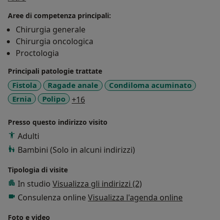
Abilitazione francese all’Ordine dei Medici Chirurghi
Aree di competenza principali:
presso il distretto Loire Atlantique, Nantes.
Chirurgia generale
Chirurgia oncologica
Ottiene nel 2010 il Diploma di Specializzazione in
Proctologia
Chirurgia Generale - presso la II Facoltà di Medicina e
Chirurgia dell’ Università di Roma “Sapienza” con
Principali patologie trattate
votazione 70/70 e Lode
Fistola
Ragade anale
Condiloma acuminato
a11y_sr_more_diseases
Ernia
Polipo
+16
Nel 2013 consegue il Dottorato di Ricerca in oncologia
Digestiva e nel riceve 3 Post-Doc, con Assegno di
Presso questo indirizzo visito
Ricerca in: “Oncologia Digestiva” come Ricercatore
Adulti
presso l'Università "Sapienza" di Roma.
Bambini (Solo in alcuni indirizzi)
Nel dicembre 2014 ottiene l'Abilitazione Scientifica
Tipologia di visite
Nazionale alle funzioni di Professore Universitario di II
In studio
Visualizza gli indirizzi (2)
fascia per il settore concorsuale 06/C1 – CHIRURGIA
Consulenza online
Visualizza l'agenda online
GENERALE.
Foto e video