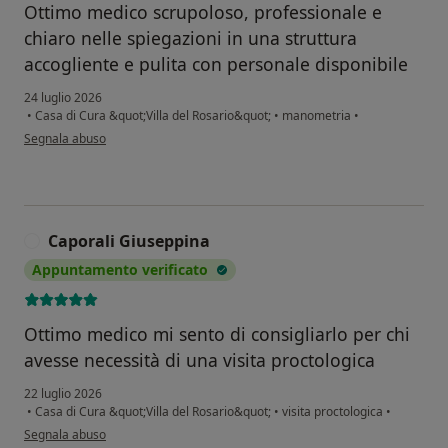
Ottimo medico scrupoloso, professionale e
chiaro nelle spiegazioni in una struttura
accogliente e pulita con personale disponibile
24 luglio 2026
•
Casa di Cura &quot;Villa del Rosario&quot;
•
manometria
•
secondo l'opinione dell'utente M.P.
Segnala abuso
Caporali Giuseppina
C
Appuntamento verificato
Ottimo medico mi sento di consigliarlo per chi
avesse necessità di una visita proctologica
22 luglio 2026
•
Casa di Cura &quot;Villa del Rosario&quot;
•
visita proctologica
•
secondo l'opinione dell'utente Caporali Giuseppina
Segnala abuso