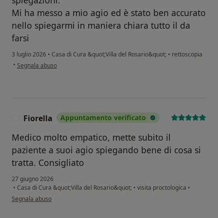
spiegazioni.
Mi ha messo a mio agio ed è stato ben accurato
nello spiegarmi in maniera chiara tutto il da
farsi
3 luglio 2026
•
Casa di Cura &quot;Villa del Rosario&quot;
•
rettoscopia
secondo l'opinione dell'utente D.B.
•
Segnala abuso
Fiorella
Appuntamento verificato
F
Medico molto empatico, mette subito il
paziente a suoi agio spiegando bene di cosa si
tratta. Consigliato
27 giugno 2026
•
Casa di Cura &quot;Villa del Rosario&quot;
•
visita proctologica
•
secondo l'opinione dell'utente Fiorella
Segnala abuso