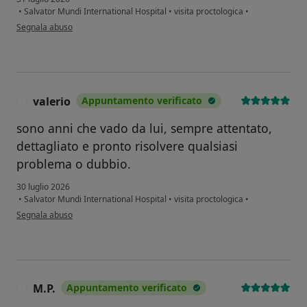
•
Salvator Mundi International Hospital
•
visita proctologica
•
secondo l'opinione dell'utente M T L
Segnala abuso
valerio
Appuntamento verificato
V
sono anni che vado da lui, sempre attentato,
dettagliato e pronto risolvere qualsiasi
problema o dubbio.
30 luglio 2026
•
Salvator Mundi International Hospital
•
visita proctologica
•
secondo l'opinione dell'utente valerio
Segnala abuso
M.P.
Appuntamento verificato
M