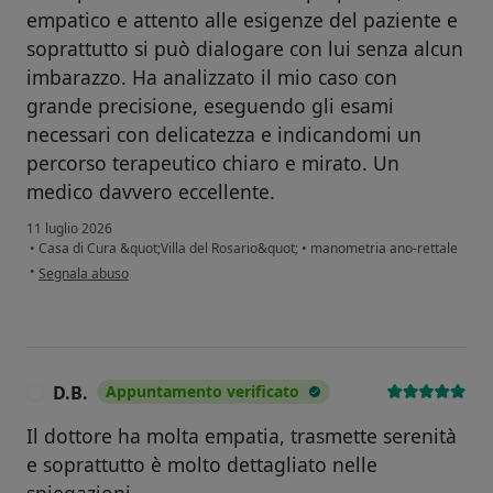
empatico e attento alle esigenze del paziente e
soprattutto si può dialogare con lui senza alcun
imbarazzo. Ha analizzato il mio caso con
grande precisione, eseguendo gli esami
necessari con delicatezza e indicandomi un
percorso terapeutico chiaro e mirato. Un
medico davvero eccellente.
11 luglio 2026
•
Casa di Cura &quot;Villa del Rosario&quot;
•
manometria ano-rettale
secondo l'opinione dell'utente Roberto S.
•
Segnala abuso
D.B.
Appuntamento verificato
D
Il dottore ha molta empatia, trasmette serenità
e soprattutto è molto dettagliato nelle