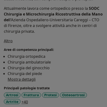
Attualmente lavora come ortopedico presso la
SODC
Chirurgia e Microchirurgia Ricostruttiva della Mano
del
l’Azienda Ospedaliero-Universitaria Careggi – CTO
di Firenze, oltre a svolgere attività anche in centri di
chirurgia privata.
Su di me
Altro
Aree di competenza principali:
Chirurgia ortopedica
Chirurgia ambulatoriale
Chirurgia del ginocchio
Chirurgia del piede
Mostra dettagli
Principali patologie trattate
Artrosi
Frattura
Protesi
Osteoartrosi
a11y_sr_more_diseases
Artrite
+40