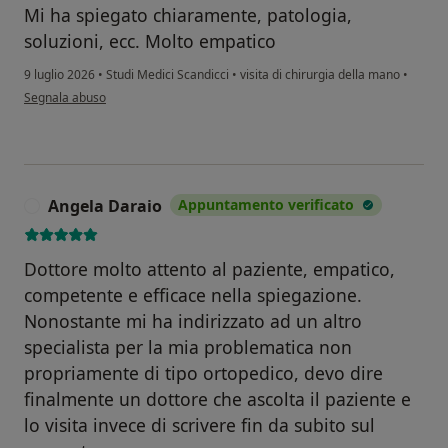
Mi ha spiegato chiaramente, patologia,
soluzioni, ecc. Molto empatico
9 luglio 2026
•
Studi Medici Scandicci
•
visita di chirurgia della mano
•
secondo l'opinione dell'utente M.B.
Segnala abuso
Angela Daraio
Appuntamento verificato
A
Dottore molto attento al paziente, empatico,
competente e efficace nella spiegazione.
Nonostante mi ha indirizzato ad un altro
specialista per la mia problematica non
propriamente di tipo ortopedico, devo dire
finalmente un dottore che ascolta il paziente e
lo visita invece di scrivere fin da subito sul