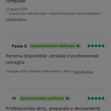
computer
25 giugno 2026
•
Casa di Cura Villa Cherubini - Istituto Prosperius
•
visita ortopedica
•
secondo l'opinione dell'utente Angela Daraio
Segnala abuso
Paola G
Appuntamento verificato
P
Persona disponibile ,cordiale e professionale
consiglio
secondo l'opinione dell'ute
23 giugno 2026
•
Althara Centro Medico
•
Altro
•
Segnala abuso
TF
Appuntamento verificato
T
Professionista serio, preparato e decisamente