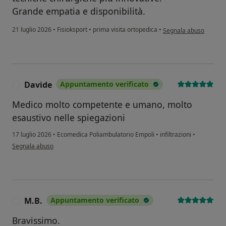
Grande empatia e disponibilità.
secondo l'opinione del
21 luglio 2026
•
Fisioksport
•
prima visita ortopedica
•
Segnala abuso
Davide
Appuntamento verificato
D
Medico molto competente e umano, molto
esaustivo nelle spiegazioni
17 luglio 2026
•
Ecomedica Poliambulatorio Empoli
•
infiltrazioni
•
secondo l'opinione dell'utente Davide
Segnala abuso
M.B.
Appuntamento verificato
M
Bravissimo.