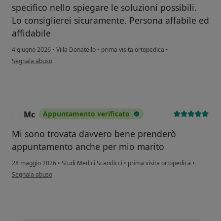
specifico nello spiegare le soluzioni possibili.
Lo consiglierei sicuramente. Persona affabile ed
affidabile
4 giugno 2026
•
Villa Donatello
•
prima visita ortopedica
•
secondo l'opinione dell'utente B.B
Segnala abuso
Mc
Appuntamento verificato
M
Mi sono trovata davvero bene prenderò
appuntamento anche per mio marito
28 maggio 2026
•
Studi Medici Scandicci
•
prima visita ortopedica
•
secondo l'opinione dell'utente Mc
Segnala abuso