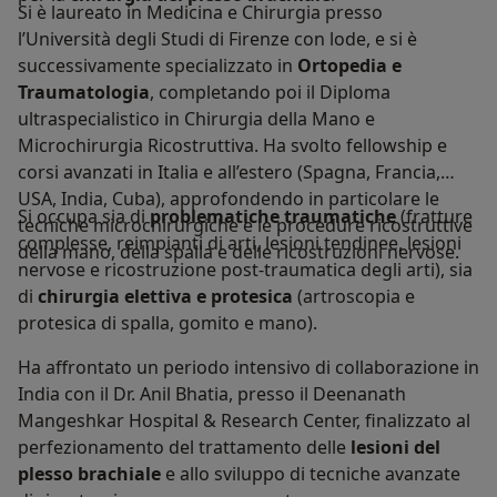
Si è laureato in Medicina e Chirurgia presso
l’Università degli Studi di Firenze con lode, e si è
successivamente specializzato in
Ortopedia e
Traumatologia
, completando poi il Diploma
ultraspecialistico in Chirurgia della Mano e
Microchirurgia Ricostruttiva. Ha svolto fellowship e
corsi avanzati in Italia e all’estero (Spagna, Francia,
USA, India, Cuba), approfondendo in particolare le
Si occupa sia di
problematiche traumatiche
(fratture
tecniche microchirurgiche e le procedure ricostruttive
complesse, reimpianti di arti, lesioni tendinee, lesioni
della mano, della spalla e delle ricostruzioni nervose.
nervose e ricostruzione post-traumatica degli arti), sia
di
chirurgia elettiva e protesica
(artroscopia e
protesica di spalla, gomito e mano).
Ha affrontato un periodo intensivo di collaborazione in
India con il Dr. Anil Bhatia, presso il Deenanath
Mangeshkar Hospital & Research Center, finalizzato al
perfezionamento del trattamento delle
lesioni del
plesso brachiale
e allo sviluppo di tecniche avanzate