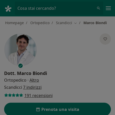
Men
Cosa stai cercando?
Homepage
Ortopedico
Scandicci
Marco Biondi
Cambia città
Dott.
Marco Biondi
sulle specializzazioni
Ortopedico
·
Altro
Scandicci
7 indirizzi
191 recensioni
Prenota una visita