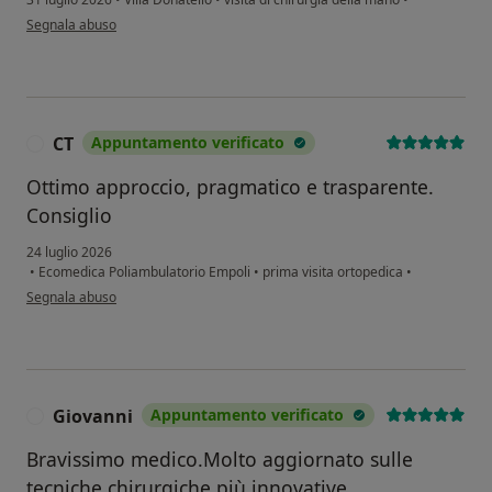
secondo l'opinione dell'utente Giorgio
Segnala abuso
CT
Appuntamento verificato
C
Ottimo approccio, pragmatico e trasparente.
Consiglio
24 luglio 2026
•
Ecomedica Poliambulatorio Empoli
•
prima visita ortopedica
•
secondo l'opinione dell'utente CT
Segnala abuso
Giovanni
Appuntamento verificato
G
Bravissimo medico.Molto aggiornato sulle
tecniche chirurgiche più innovative.