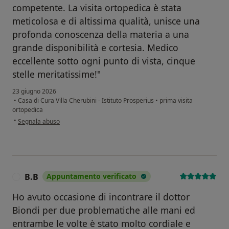
competente. La visita ortopedica è stata
meticolosa e di altissima qualità, unisce una
profonda conoscenza della materia a una
grande disponibilità e cortesia. Medico
eccellente sotto ogni punto di vista, cinque
stelle meritatissime!"
23 giugno 2026
•
Casa di Cura Villa Cherubini - Istituto Prosperius
•
prima visita
ortopedica
secondo l'opinione dell'utente TF
•
Segnala abuso
B.B
Appuntamento verificato
B
Ho avuto occasione di incontrare il dottor
Biondi per due problematiche alle mani ed
entrambe le volte è stato molto cordiale e