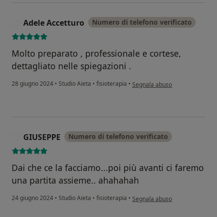
Adele Accetturo
Numero di telefono verificato
A
Molto preparato , professionale e cortese,
dettagliato nelle spiegazioni .
secondo l'opinione dell'utente 
28 giugno 2024
•
Studio Aieta
•
fisioterapia
•
Segnala abuso
GIUSEPPE
Numero di telefono verificato
G
Dai che ce la facciamo...poi più avanti ci faremo
una partita assieme.. ahahahah
secondo l'opinione dell'utente
24 giugno 2024
•
Studio Aieta
•
fisioterapia
•
Segnala abuso