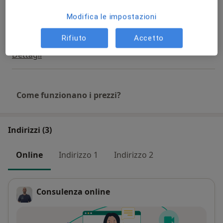
Tecar terapia
40 €
Dettagli
Modifica le impostazioni
Rifiuto
Accetto
Terapia con onde d'urto
Dettagli
Come funzionano i prezzi?
Indirizzi (3)
Online
Indirizzo 1
Indirizzo 2
Consulenza online