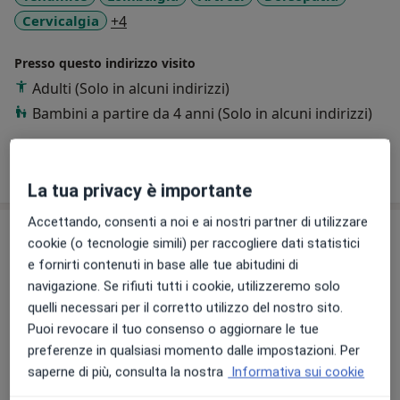
a11y_sr_more_diseases
Cervicalgia
+4
Presso questo indirizzo visito
Adulti (Solo in alcuni indirizzi)
Bambini a partire da 4 anni (Solo in alcuni indirizzi)
Mostra dettagli
sull'esperienza
La tua privacy è importante
Accettando, consenti a noi e ai nostri partner di utilizzare
Prestazioni e prezzi
cookie (o tecnologie simili) per raccogliere dati statistici
e fornirti contenuti in base alle tue abitudini di
Fisioterapia
navigazione. Se rifiuti tutti i cookie, utilizzeremo solo
Da 50 €
Dettagli
quelli necessari per il corretto utilizzo del nostro sito.
Puoi revocare il tuo consenso o aggiornare le tue
Consulenza online
preferenze in qualsiasi momento dalle impostazioni. Per
Dettagli
saperne di più, consulta la nostra
Informativa sui cookie