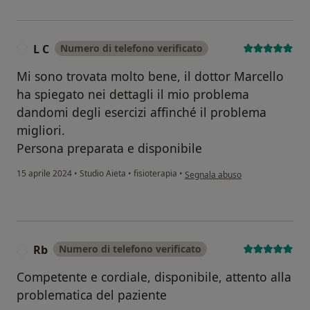
L C
Numero di telefono verificato
L
Mi sono trovata molto bene, il dottor Marcello
ha spiegato nei dettagli il mio problema
dandomi degli esercizi affinché il problema
migliori.
Persona preparata e disponibile
secondo l'opinione dell'utente L 
15 aprile 2024
•
Studio Aieta
•
fisioterapia
•
Segnala abuso
Rb
Numero di telefono verificato
R
Competente e cordiale, disponibile, attento alla
problematica del paziente