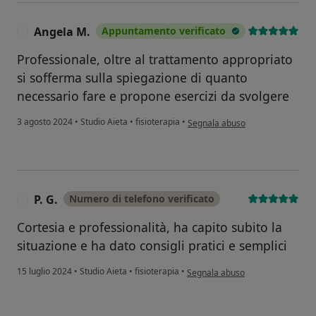
Angela M.
Appuntamento verificato
A
Professionale, oltre al trattamento appropriato
si sofferma sulla spiegazione di quanto
necessario fare e propone esercizi da svolgere
secondo l'opinione dell'utente A
3 agosto 2024
•
Studio Aieta
•
fisioterapia
•
Segnala abuso
P. G.
Numero di telefono verificato
P
Cortesia e professionalità, ha capito subito la
situazione e ha dato consigli pratici e semplici
secondo l'opinione dell'utente P. 
15 luglio 2024
•
Studio Aieta
•
fisioterapia
•
Segnala abuso