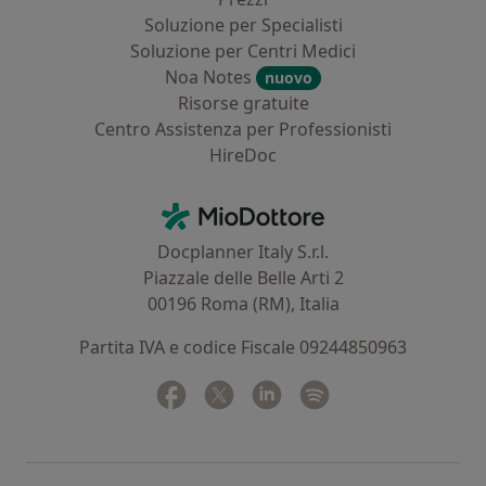
Soluzione per Specialisti
Soluzione per Centri Medici
Noa Notes
nuovo
Risorse gratuite
Centro Assistenza per Professionisti
HireDoc
Contatti
MioDottore - Homepage
Docplanner Italy S.r.l.
Piazzale delle Belle Arti 2
00196 Roma (RM), Italia
Partita IVA e codice Fiscale 09244850963
Facebook
si apre in una nuova scheda
Twitter
si apre in una nuova scheda
Linkedin
si apre in una nuova sc
Spotify
si apre in una nuo