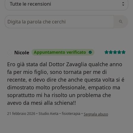
Cerca nelle recensioni
Nicole
Appuntamento verificato
N
Ero già stata dal Dottor Zavaglia qualche anno
fa per mio figlio, sono tornata per me di
recente, e devo dire che anche questa volta si é
dimostrato molto professionale, empatico ma
soprattutto mi ha risolto un problema che
avevo da mesi alla schiena!!
secondo l'opinione dell'utente
21 febbraio 2026
•
Studio Aieta
•
fisioterapia
•
Segnala abuso