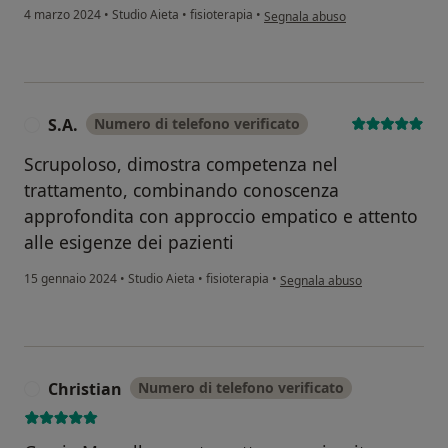
secondo l'opinione dell'utente Rb
4 marzo 2024
•
Studio Aieta
•
fisioterapia
•
Segnala abuso
S.A.
Numero di telefono verificato
S
Scrupoloso, dimostra competenza nel
trattamento, combinando conoscenza
approfondita con approccio empatico e attento
alle esigenze dei pazienti
secondo l'opinione dell'utente 
15 gennaio 2024
•
Studio Aieta
•
fisioterapia
•
Segnala abuso
Christian
Numero di telefono verificato
C