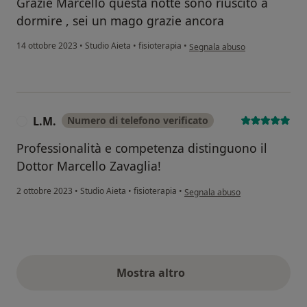
Grazie Marcello questa notte sono riuscito a
dormire , sei un mago grazie ancora
secondo l'opinione dell'utente 
14 ottobre 2023
•
Studio Aieta
•
fisioterapia
•
Segnala abuso
L.M.
Numero di telefono verificato
L
Professionalità e competenza distinguono il
Dottor Marcello Zavaglia!
secondo l'opinione dell'utente L
2 ottobre 2023
•
Studio Aieta
•
fisioterapia
•
Segnala abuso
Mostra altro
opinioni di cui sopra