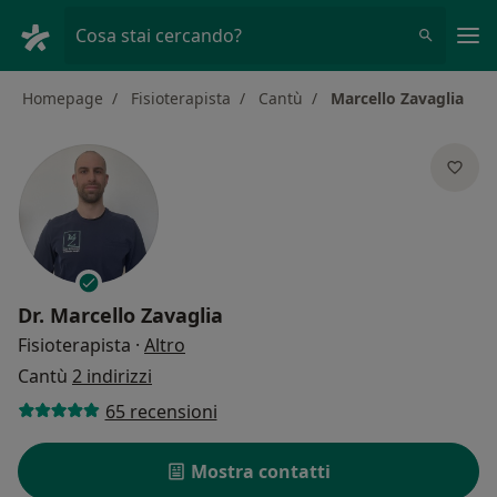
Men
Cosa stai cercando?
Homepage
Fisioterapista
Cantù
Marcello Zavaglia
Dr.
Marcello Zavaglia
sulle specializzazioni
Fisioterapista
·
Altro
Cantù
2 indirizzi
65 recensioni
Mostra contatti