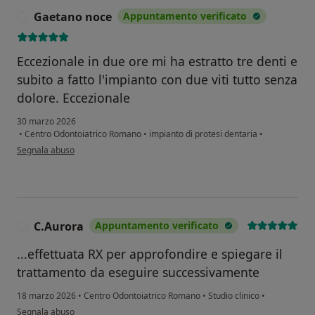
Gaetano noce
Appuntamento verificato
G
Eccezionale in due ore mi ha estratto tre denti e
subito a fatto l'impianto con due viti tutto senza
dolore. Eccezionale
30 marzo 2026
•
Centro Odontoiatrico Romano
•
impianto di protesi dentaria
•
secondo l'opinione dell'utente Gaetano noce
Segnala abuso
C.Aurora
Appuntamento verificato
C
...effettuata RX per approfondire e spiegare il
trattamento da eseguire successivamente
18 marzo 2026
•
Centro Odontoiatrico Romano
•
Studio clinico
•
secondo l'opinione dell'utente C.Aurora
Segnala abuso