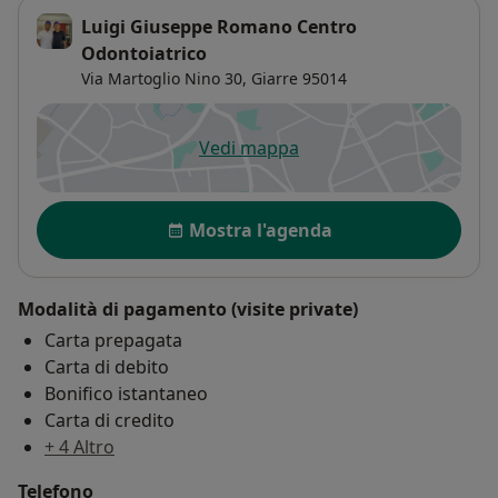
Luigi Giuseppe Romano Centro
Odontoiatrico
Via Martoglio Nino 30,
Giarre
95014
Vedi mappa
si apre in una nuova scheda
Disponibilità
Mostra l'agenda
Modalità di pagamento (visite private)
Carta prepagata
Carta di debito
Bonifico istantaneo
Carta di credito
+ 4 Altro
Telefono