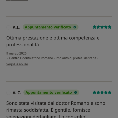
A.L.
Appuntamento verificato
A
Ottima prestazione e ottima competenza e
professionalità
9 marzo 2026
•
Centro Odontoiatrico Romano
•
impianto di protesi dentaria
•
secondo l'opinione dell'utente A.L.
Segnala abuso
V. C.
Appuntamento verificato
V
Sono stata visitata dal dottor Romano e sono
rimasta soddisfatta. È gentile, fornisce
spiegazioni dettagliate. Lo consiglio!