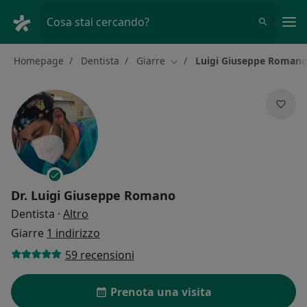
Men
Cosa stai cercando?
Homepage
Dentista
Giarre
Luigi Giuseppe Roman
Cambia città
Dr.
Luigi Giuseppe Romano
sulle specializzazioni
Dentista
·
Altro
Giarre
1 indirizzo
59 recensioni
Prenota una visita