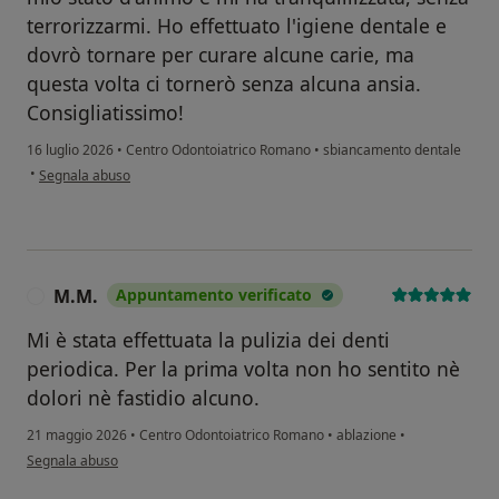
terrorizzarmi. Ho effettuato l'igiene dentale e
dovrò tornare per curare alcune carie, ma
questa volta ci tornerò senza alcuna ansia.
Consigliatissimo!
16 luglio 2026
•
Centro Odontoiatrico Romano
•
sbiancamento dentale
secondo l'opinione dell'utente Maria Assunta Caltabiano
•
Segnala abuso
M.M.
Appuntamento verificato
M
Mi è stata effettuata la pulizia dei denti
periodica. Per la prima volta non ho sentito nè
dolori nè fastidio alcuno.
21 maggio 2026
•
Centro Odontoiatrico Romano
•
ablazione
•
secondo l'opinione dell'utente M.M.
Segnala abuso