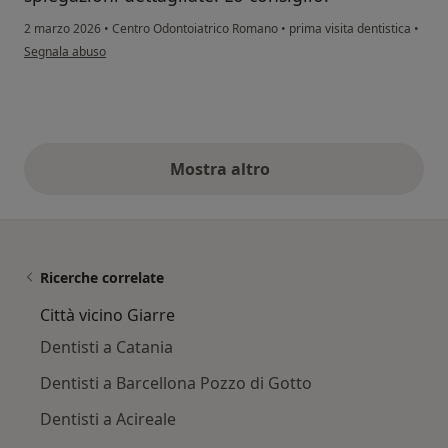
2 marzo 2026
•
Centro Odontoiatrico Romano
•
prima visita dentistica
•
secondo l'opinione dell'utente V. C.
Segnala abuso
Mostra altro
opinioni di cui sopra
Ricerche correlate
Città vicino Giarre
Dentisti a Catania
Dentisti a Barcellona Pozzo di Gotto
Dentisti a Acireale