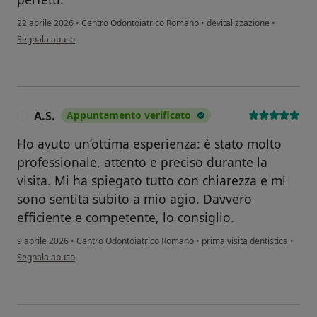
22 aprile 2026
•
Centro Odontoiatrico Romano
•
devitalizzazione
•
secondo l'opinione dell'utente Alessandra Distefano
Segnala abuso
A.S.
Appuntamento verificato
A
Ho avuto un’ottima esperienza: è stato molto
professionale, attento e preciso durante la
visita. Mi ha spiegato tutto con chiarezza e mi
sono sentita subito a mio agio. Davvero
efficiente e competente, lo consiglio.
9 aprile 2026
•
Centro Odontoiatrico Romano
•
prima visita dentistica
•
secondo l'opinione dell'utente A.S.
Segnala abuso