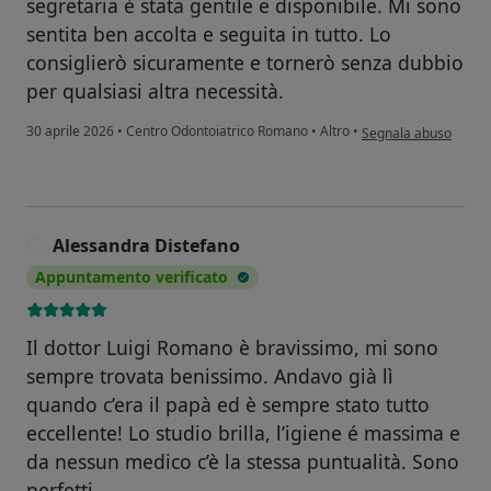
segretaria è stata gentile e disponibile. Mi sono
sentita ben accolta e seguita in tutto. Lo
consiglierò sicuramente e tornerò senza dubbio
per qualsiasi altra necessità.
secondo l'opinione d
30 aprile 2026
•
Centro Odontoiatrico Romano
•
Altro
•
Segnala abuso
Alessandra Distefano
A
Appuntamento verificato
Il dottor Luigi Romano è bravissimo, mi sono
sempre trovata benissimo. Andavo già lì
quando c’era il papà ed è sempre stato tutto
eccellente! Lo studio brilla, l’igiene é massima e
da nessun medico c’è la stessa puntualità. Sono
perfetti.