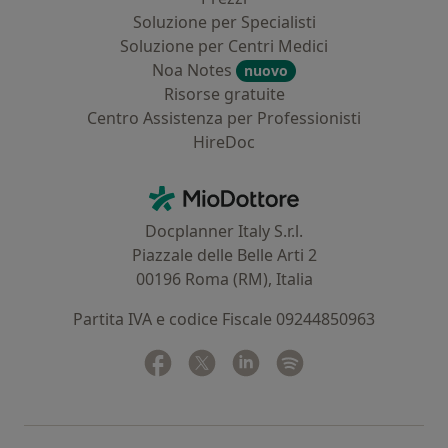
Soluzione per Specialisti
Soluzione per Centri Medici
Noa Notes
nuovo
Risorse gratuite
Centro Assistenza per Professionisti
HireDoc
Contatti
MioDottore - Homepage
Docplanner Italy S.r.l.
Piazzale delle Belle Arti 2
00196 Roma (RM), Italia
Partita IVA e codice Fiscale 09244850963
Facebook
si apre in una nuova scheda
Twitter
si apre in una nuova scheda
Linkedin
si apre in una nuova sc
Spotify
si apre in una nuo