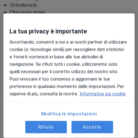
Ortodonzia
Chirurgia orale
Gnatologia
La tua privacy è importante
Principali patologie trattate
Carie dentaria
Gengivite
Pulpite
Accettando, consenti a noi e ai nostri partner di utilizzare
a11y_sr_more_dise
Malattia parodontale
Protesi
+33
cookie (o tecnologie simili) per raccogliere dati statistici
e fornirti contenuti in base alle tue abitudini di
Presso questo indirizzo visito
navigazione. Se rifiuti tutti i cookie, utilizzeremo solo
Adulti
quelli necessari per il corretto utilizzo del nostro sito.
Puoi revocare il tuo consenso o aggiornare le tue
Bambini
preferenze in qualsiasi momento dalle impostazioni. Per
Tipologia di visite
saperne di più, consulta la nostra
Informativa sui cookie
In studio
Visualizza gli indirizzi (1)
Modifica le impostazioni
Foto e video
Rifiuto
Accetto