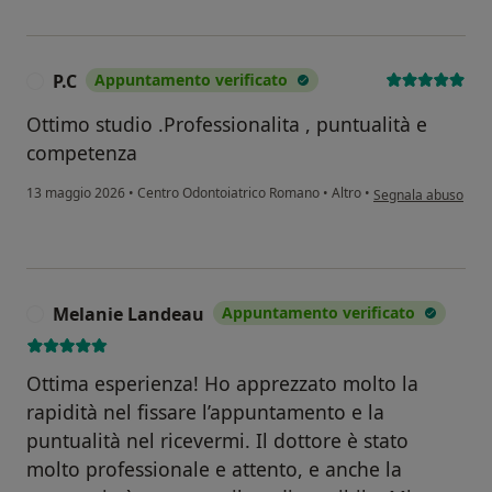
P.C
Appuntamento verificato
P
Ottimo studio .Professionalita , puntualità e
competenza
secondo l'opinione d
13 maggio 2026
•
Centro Odontoiatrico Romano
•
Altro
•
Segnala abuso
Melanie Landeau
Appuntamento verificato
M
Ottima esperienza! Ho apprezzato molto la
rapidità nel fissare l’appuntamento e la
puntualità nel ricevermi. Il dottore è stato
molto professionale e attento, e anche la