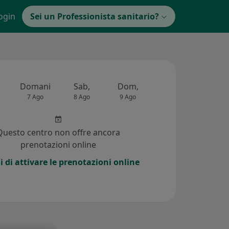
ogin
Sei un Professionista sanitario?
Domani
Sab,
Dom,
Lun,
Mar,
7 Ago
8 Ago
9 Ago
10 Ago
11 Ag
Questo centro non offre ancora
prenotazioni online
i di attivare le prenotazioni online