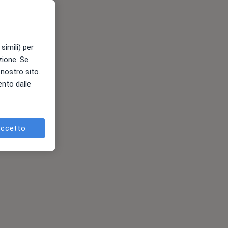
simili) per
azione. Se
l nostro sito.
ento dalle
ccetto