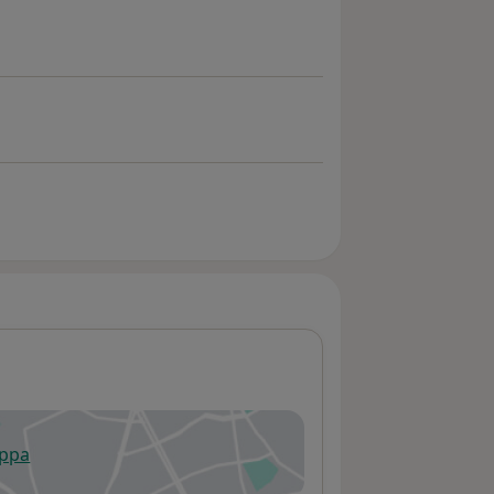
appa
 apre in una nuova scheda