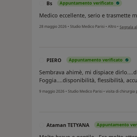
Bs
Appuntamento verificato
B
Medico eccellente, serio e trasmette m
secondo l'
28 maggio 2026
•
Studio Medico Parisi
•
Altro
•
Segnala a
PIERO
Appuntamento verificato
P
Sembrava ahimè, mi dispiace dirlo....d
Foggia....disponibilità, flessibilità, acc
9 maggio 2026
•
Studio Medico Parisi
•
visita di chirurgia 
Ataman TETYANA
Appuntamento veri
A
Molto bravo e gentile . Era molto atten