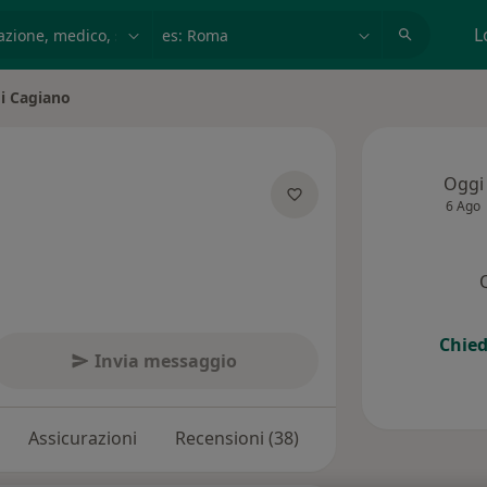
azione, medico, struttura
es: Roma
L
i Cagiano
ttà
Oggi
6 Ago
sulle specializzazioni
Chied
Invia messaggio
Assicurazioni
Recensioni (38)