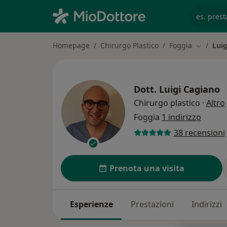
es. prest
Homepage
Chirurgo Plastico
Foggia
Luig
Cambia ci
Dott.
Luigi Cagiano
Chirurgo plastico
·
Altro
Foggia
1 indirizzo
38 recensioni
Prenota una visita
Esperienze
Prestazioni
Indirizzi