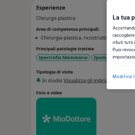
Esperienze
La tua 
Chirurgo plastico
Accettando,
Aree di competenza principali:
raccogliere 
Chirurgia plastica, ricostruttiva & estetic
rifiuti tutt
Principali patologie trattate
Puoi revoca
impostazion
Ipertrofia Mammaria
Ipomastia
Gine
Tipologia di visite
Modifica 
In studio
Visualizza gli indirizzi (1)
Foto e video