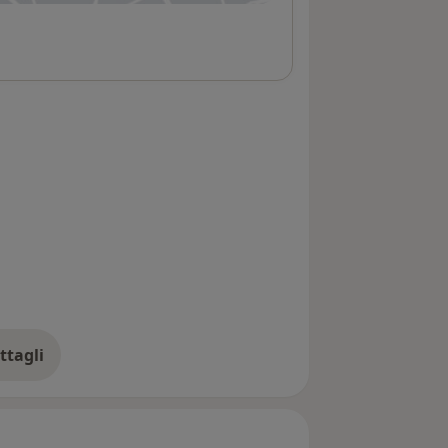
ttagli
ll'indirizzo