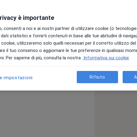
privacy è importante
 consenti a noi e ai nostri partner di utilizzare cookie (o tecnologie 
dati statistici e fornirti contenuti in base alle tue abitudini di navig
a
i i cookie, utilizzeremo solo quelli necessari per il corretto utilizzo de
re il tuo consenso o aggiornare le tue preferenze in qualsiasi mom
i. Per saperne di più, consulta la nostra
Informativa sui cookie
a11y_sr_more_diseases
comastia
Cicatrice
Lipoma
+5
Rifiuto
A
le impostazioni