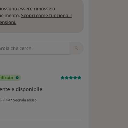
 possono essere rimosse o
iacimento.
Scopri come funziona il
Per saperne di più sulle opinioni
ensioni.
 recensioni
ificato
nte e disponibile.
secondo l'opinione dell'utente carolina cordusco
lastica
•
Segnala abuso