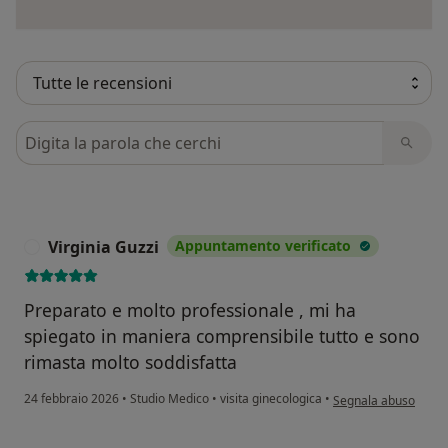
Cerca nelle recensioni
Virginia Guzzi
Appuntamento verificato
V
Preparato e molto professionale , mi ha
spiegato in maniera comprensibile tutto e sono
rimasta molto soddisfatta
secondo l'opinione de
24 febbraio 2026
•
Studio Medico
•
visita ginecologica
•
Segnala abuso