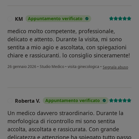
KM
Appuntamento verificato
K
medico molto competente, professionale,
delicato e attento. Durante la visita, mi sono
sentita a mio agio e ascoltata, con spiegazioni
chiare e rassicuranti. lo consiglio sinceramente!
secondo l'opinione d
26 gennaio 2026
•
Studio Medico
•
visita ginecologica
•
Segnala abuso
Roberta V.
Appuntamento verificato
R
Un medico davvero straordinario. Durante la
morfologica di ricontrollo mi sono sentita
accolta, ascoltata e rassicurata. Con grande
delicatezza e attenzione ha spiegato tutto passo