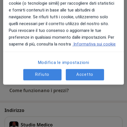
cookie (o tecnologie simili) per raccogliere dati statistici
Ecografia ostetrica morfologica
e fornirti contenuti in base alle tue abitudini di
Da 150 €
Dettagli
navigazione. Se rifiuti tutti i cookie, utilizzeremo solo
quelli necessari per il corretto utilizzo del nostro sito.
Ecografia ovarica
Puoi revocare il tuo consenso o aggiornare le tue
Dettagli
preferenze in qualsiasi momento dalle impostazioni. Per
saperne di più, consulta la nostra
Informativa sui cookie
Ecografia transvaginale
100 € - 150 €
Dettagli
Modifica le impostazioni
+ 7 prestazioni
Rifiuto
Accetto
Come funzionano i prezzi?
Indirizzo
Studio Medico