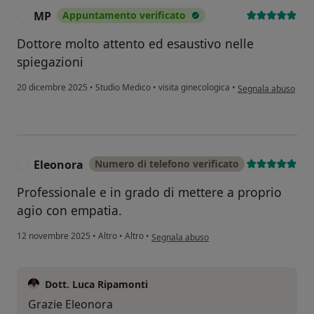
MP
Appuntamento verificato
M
Dottore molto attento ed esaustivo nelle
spiegazioni
secondo l'opinione 
20 dicembre 2025
•
Studio Medico
•
visita ginecologica
•
Segnala abuso
Eleonora
Numero di telefono verificato
E
Professionale e in grado di mettere a proprio
agio con empatia.
secondo l'opinione dell'utente Eleonora
12 novembre 2025
•
Altro
•
Altro
•
Segnala abuso
Dott. Luca Ripamonti
Grazie Eleonora