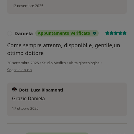
12 novembre 2025
Daniela
Appuntamento verificato
D
Come sempre attento, disponibile, gentile,un
ottimo dottore
30 settembre 2025
•
Studio Medico
•
visita ginecologica
•
secondo l'opinione dell'utente Daniela
Segnala abuso
Dott. Luca Ripamonti
Grazie Daniela
17 ottobre 2025