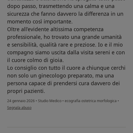
dopo passo, trasmettendo una calma e una
sicurezza che fanno davvero la differenza in un
momento così importante.
Oltre all’evidente altissima competenza
professionale, ho trovato una grande umanità
e sensibilità, qualità rare e preziose. Io e il mio
compagno siamo uscita dalla visita sereni e con
il cuore colmo di gioia.
Lo consiglio con tutto il cuore a chiunque cerchi
non solo un ginecologo preparato, ma una
persona capace di prendersi cura davvero dei
propri pazienti.
24 gennaio 2026
•
Studio Medico
•
ecografia ostetrica morfologica
•
secondo l'opinione dell'utente Roberta V.
Segnala abuso