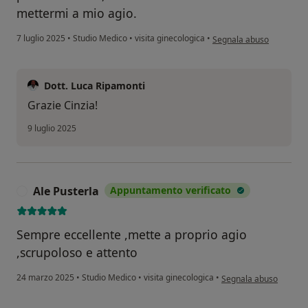
mettermi a mio agio.
secondo l'opinione dell'u
7 luglio 2025
•
Studio Medico
•
visita ginecologica
•
Segnala abuso
Dott. Luca Ripamonti
Grazie Cinzia!
9 luglio 2025
Ale Pusterla
Appuntamento verificato
A
Sempre eccellente ,mette a proprio agio
,scrupoloso e attento
secondo l'opinione dell
24 marzo 2025
•
Studio Medico
•
visita ginecologica
•
Segnala abuso