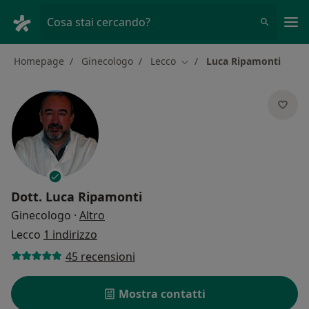
Men
Cosa stai cercando?
Homepage
Ginecologo
Lecco
Luca Ripamonti
Cambia città
Dott.
Luca Ripamonti
sulle specializzazioni
Ginecologo
·
Altro
Lecco
1 indirizzo
45 recensioni
Mostra contatti