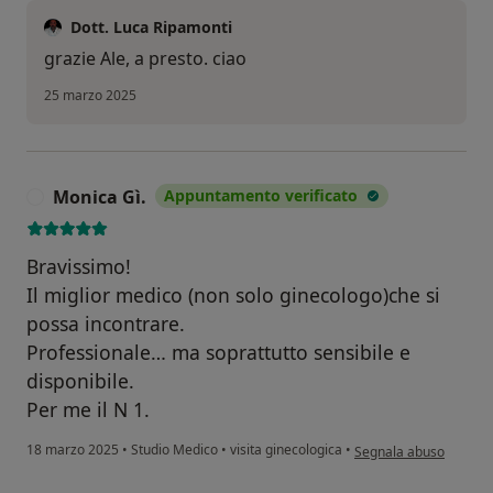
Dott. Luca Ripamonti
grazie Ale, a presto. ciao
25 marzo 2025
Monica Gì.
Appuntamento verificato
M
Bravissimo!
Il miglior medico (non solo ginecologo)che si
possa incontrare.
Professionale… ma soprattutto sensibile e
disponibile.
Per me il N 1.
secondo l'opinione del
18 marzo 2025
•
Studio Medico
•
visita ginecologica
•
Segnala abuso