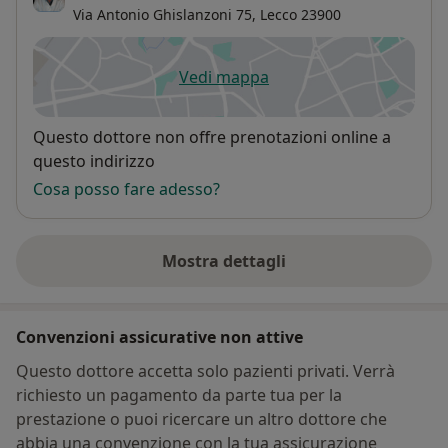
Via Antonio Ghislanzoni 75,
Lecco
23900
Vedi mappa
si apre in una nuova scheda
Disponibilità
Questo dottore non offre prenotazioni online a
questo indirizzo
Cosa posso fare adesso?
Mostra dettagli
sull'indirizzo
Convenzioni assicurative non attive
Questo dottore accetta solo pazienti privati. Verrà
richiesto un pagamento da parte tua per la
prestazione o puoi ricercare un altro dottore che
abbia una convenzione con la tua assicurazione