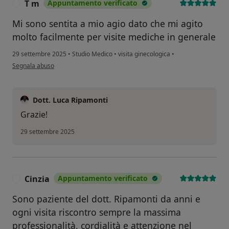
T m
Appuntamento verificato
T
Mi sono sentita a mio agio dato che mi agito
molto facilmente per visite mediche in generale
29 settembre 2025
•
Studio Medico
•
visita ginecologica
•
secondo l'opinione dell'utente T m
Segnala abuso
Dott. Luca Ripamonti
Grazie!
29 settembre 2025
Cinzia
Appuntamento verificato
C
Sono paziente del dott. Ripamonti da anni e
ogni visita riscontro sempre la massima
professionalità, cordialità e attenzione nel