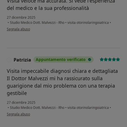
Visita veloce ma accurata. Si vede l'esperienza
del medico e la sua professionalità
27 dicembre 2025
•
Studio Medico Dott. Malvezzi - Rho
•
visita otorinolaringoiatrica
•
secondo l'opinione dell'utente M.S.
Segnala abuso
Patrizia
Appuntamento verificato
P
Visita impeccabile diagnosi chiara e dettagliata
Il Dottor Malvezzi mi ha rassicurato sulla
guarigione dal mio problema con una terapia
gestibile
27 dicembre 2025
•
Studio Medico Dott. Malvezzi - Rho
•
visita otorinolaringoiatrica
•
secondo l'opinione dell'utente Patrizia
Segnala abuso