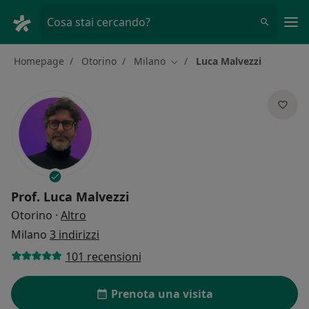
Men
Cosa stai cercando?
Homepage
Otorino
Milano
Luca Malvezzi
Cambia città
Prof.
Luca Malvezzi
sulle specializzazioni
Otorino
·
Altro
Milano
3 indirizzi
101 recensioni
Prenota una visita