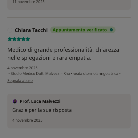
11 novembre 2025
Chiara Tacchi
Appuntamento verificato
C
Medico di grande professionalità, chiarezza
nelle spiegazioni e rara empatia.
4 novembre 2025
•
Studio Medico Dott. Malvezzi - Rho
•
visita otorinolaringoiatrica
•
secondo l'opinione dell'utente Chiara Tacchi
Segnala abuso
Prof. Luca Malvezzi
Grazie per la sua risposta
4 novembre 2025