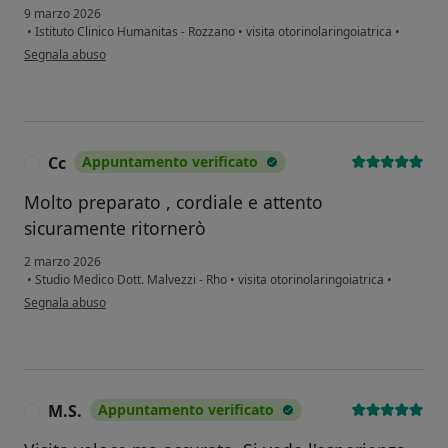
9 marzo 2026
•
Istituto Clinico Humanitas - Rozzano
•
visita otorinolaringoiatrica
•
secondo l'opinione dell'utente Leonardo Rescio
Segnala abuso
Cc
Appuntamento verificato
C
Molto preparato , cordiale e attento
sicuramente ritornerò
2 marzo 2026
•
Studio Medico Dott. Malvezzi - Rho
•
visita otorinolaringoiatrica
•
secondo l'opinione dell'utente Cc
Segnala abuso
M.S.
Appuntamento verificato
M