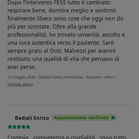
Dopo l’intervento FESS tutto è cambiato:
respirare bene, dormire meglio e sentirmi
finalmente libero sono cose che oggi non do
più per scontate. Oltre alla grande
professionalità, ho trovato umanità, ascolto e
una cura autentica verso il paziente. Sarò
sempre grato al Dott. Malvezzi per avermi
restituito una qualità di vita che pensavo di
aver perso.
12 maggio 2026
•
Istituto Clinico Humanitas - Rozzano
•
Altro
•
secondo l'opinione dell'utente Gianluca C
Segnala abuso
Badiali Enrico
Appuntamento verificato
B
Cortesia , competenza e cordialità , sono tutto