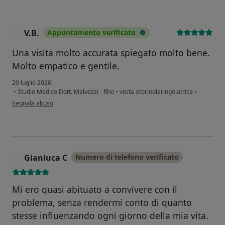
V.B.
Appuntamento verificato
V
Una visita molto accurata spiegato molto bene.
Molto empatico e gentile.
20 luglio 2026
•
Studio Medico Dott. Malvezzi - Rho
•
visita otorinolaringoiatrica
•
secondo l'opinione dell'utente V.B.
Segnala abuso
Gianluca C
Numero di telefono verificato
G
Mi ero quasi abituato a convivere con il
problema, senza rendermi conto di quanto
stesse influenzando ogni giorno della mia vita.