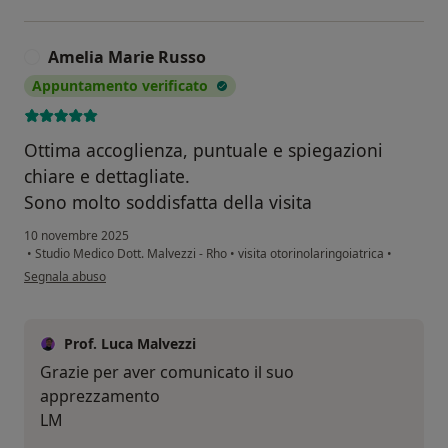
Amelia Marie Russo
A
Appuntamento verificato
Ottima accoglienza, puntuale e spiegazioni
chiare e dettagliate.
Sono molto soddisfatta della visita
10 novembre 2025
•
Studio Medico Dott. Malvezzi - Rho
•
visita otorinolaringoiatrica
•
secondo l'opinione dell'utente Amelia Marie Russo
Segnala abuso
Prof. Luca Malvezzi
Grazie per aver comunicato il suo
apprezzamento
LM