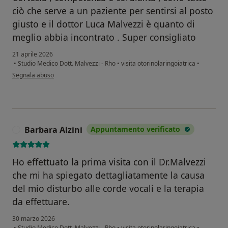
ciò che serve a un paziente per sentirsi al posto
giusto e il dottor Luca Malvezzi è quanto di
meglio abbia incontrato . Super consigliato
21 aprile 2026
•
Studio Medico Dott. Malvezzi - Rho
•
visita otorinolaringoiatrica
•
secondo l'opinione dell'utente Badiali Enrico
Segnala abuso
Barbara Alzini
Appuntamento verificato
B
Ho effettuato la prima visita con il Dr.Malvezzi
che mi ha spiegato dettagliatamente la causa
del mio disturbo alle corde vocali e la terapia
da effettuare.
30 marzo 2026
•
Studio Medico Dott. Malvezzi - Rho
•
visita otorinolaringoiatrica
•