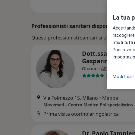
La tua 
Professionisti sanitari disponibili
Accettando,
raccogliere 
Questi professionisti sanitari si trovano fuori 
rifiuti tutt
Puoi revoca
Dott.ssa Angela
impostazion
Gasparini
·
Altro
Otorino
26 recensioni
Modifica 
Via Tolmezzo 15, Milano
•
Mappa
Movemed - Centro Medico Polispecialistico
Prima visita otorinolaringoiatrica
Dr. Paolo Tample