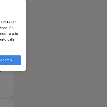
simili) per
azione. Se
l nostro sito.
ento dalle
Mer,
Gio,
Ven,
12 Ago
13 Ago
14 Ago
ccetto
e
Mer,
Gio,
Ven,