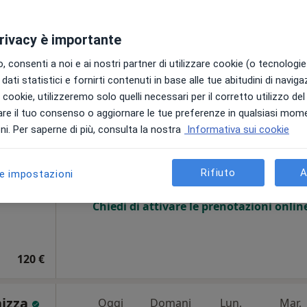
privacy è importante
 consenti a noi e ai nostri partner di utilizzare cookie (o tecnologie 
dati statistici e fornirti contenuti in base alle tue abitudini di navig
Rozzano, MI, in aree vicine alla tua ricerca.
i i cookie, utilizzeremo solo quelli necessari per il corretto utilizzo de
re il tuo consenso o aggiornare le tue preferenze in qualsiasi mom
Oggi
Domani
Lun,
Mar,
i. Per saperne di più, consulta la nostra
Informativa sui cookie
8 Ago
9 Ago
10 Ago
11 Ago
Rifiuto
A
le impostazioni
Non ci sono agende disponibili!
Chiedi di attivare le prenotazioni onlin
120 €
nizza
Oggi
Domani
Lun,
Mar,