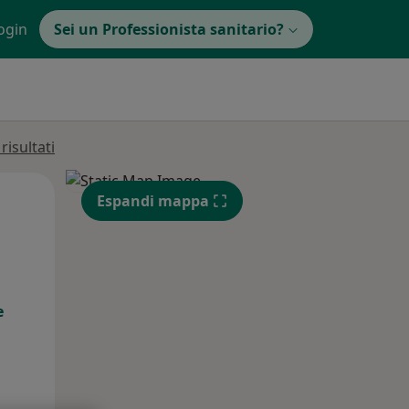
ogin
Sei un Professionista sanitario?
isultati
Mer,
Gio,
Ven,
Espandi mappa
12 Ago
13 Ago
14 Ago
e