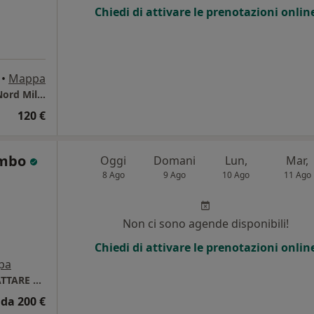
Chiedi di attivare le prenotazioni onlin
•
Mappa
Ospedale Bassini - Cinisello Balsamo (ASST Nord Milano)
120 €
ombo
Oggi
Domani
Lun,
Mar,
8 Ago
9 Ago
10 Ago
11 Ago
Non ci sono agende disponibili!
Chiedi di attivare le prenotazioni onlin
pa
Centro Medico Visconti Di Modrone - CONTATTARE LA STRUTTURA PER CONFERMARE LE PRENOTAZIONI ONLINE
da 200 €