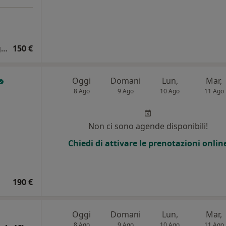
Certificato anamnestico per patente di guida
150 €
Oggi
Domani
Lun,
Mar,
8 Ago
9 Ago
10 Ago
11 Ago
i
Non ci sono agende disponibili!
Chiedi di attivare le prenotazioni onlin
190 €
Oggi
Domani
Lun,
Mar,
8 Ago
9 Ago
10 Ago
11 Ago