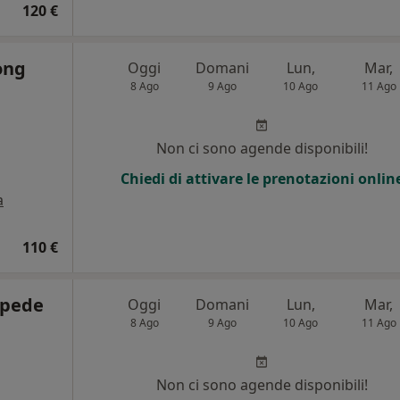
120 €
ong
Oggi
Domani
Lun,
Mar,
8 Ago
9 Ago
10 Ago
11 Ago
Non ci sono agende disponibili!
Chiedi di attivare le prenotazioni onlin
a
110 €
lpede
Oggi
Domani
Lun,
Mar,
8 Ago
9 Ago
10 Ago
11 Ago
Non ci sono agende disponibili!