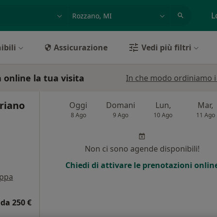
azione, medico, struttura
es: Roma
L
ibili
Assicurazione
Vedi più filtri
online la tua visita
In che modo ordiniamo i r
riano
Oggi
Domani
Lun,
Mar,
8 Ago
9 Ago
10 Ago
11 Ago
Non ci sono agende disponibili!
Chiedi di attivare le prenotazioni onlin
ppa
da 250 €