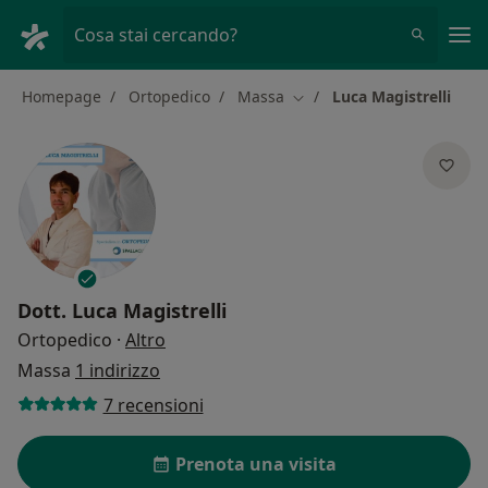
Men
Cosa stai cercando?
Homepage
Ortopedico
Massa
Luca Magistrelli
Cambia città
Dott.
Luca Magistrelli
sulle specializzazioni
Ortopedico
·
Altro
Massa
1 indirizzo
7 recensioni
Prenota una visita