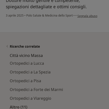
Dottore molto gentile e competente,
spiegazioni dettagliate e ottimi consigli.
secondo l'opinione dell'
3 aprile 2025
•
Polo Salute & Medicina dello Sport
•
•
Segnala abuso
Ricerche correlate
Città vicino Massa
Ortopedici a Lucca
Ortopedici a La Spezia
Ortopedici a Pisa
Ortopedici a Forte dei Marmi
Ortopedici a Viareggio
Altro (11)