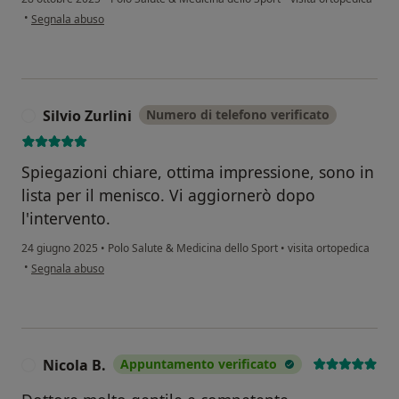
secondo l'opinione dell'utente Cesare Vita
•
Segnala abuso
Silvio Zurlini
Numero di telefono verificato
S
Spiegazioni chiare, ottima impressione, sono in
lista per il menisco. Vi aggiornerò dopo
l'intervento.
24 giugno 2025
•
Polo Salute & Medicina dello Sport
•
visita ortopedica
secondo l'opinione dell'utente Silvio Zurlini
•
Segnala abuso
Nicola B.
Appuntamento verificato
N