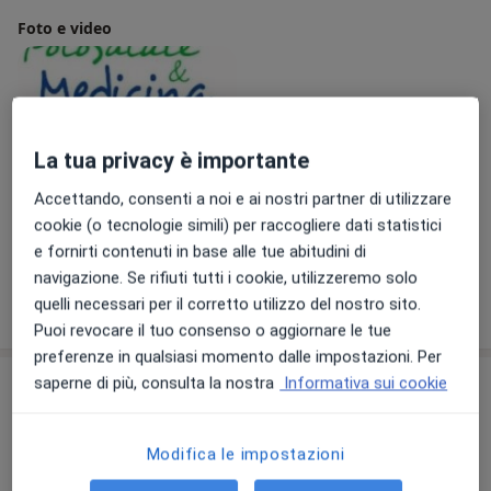
Foto e video
La tua privacy è importante
Accettando, consenti a noi e ai nostri partner di utilizzare
cookie (o tecnologie simili) per raccogliere dati statistici
Visualizza galleria (1)
e fornirti contenuti in base alle tue abitudini di
navigazione. Se rifiuti tutti i cookie, utilizzeremo solo
Mostra dettagli
quelli necessari per il corretto utilizzo del nostro sito.
sull'esperienza
Puoi revocare il tuo consenso o aggiornare le tue
preferenze in qualsiasi momento dalle impostazioni. Per
saperne di più, consulta la nostra
Informativa sui cookie
Prestazioni e prezzi
Visita ortopedica
Prenota una visita
Modifica le impostazioni
Dettagli