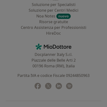
Soluzione per Specialisti
Soluzione per Centri Medici
Noa Notes
nuovo
Risorse gratuite
Centro Assistenza per Professionisti
HireDoc
Contatti
MioDottore - Homepage
Docplanner Italy S.r.l.
Piazzale delle Belle Arti 2
00196 Roma (RM), Italia
Partita IVA e codice Fiscale 09244850963
Facebook
si apre in una nuova scheda
Twitter
si apre in una nuova scheda
Linkedin
si apre in una nuova sc
Spotify
si apre in una nuo