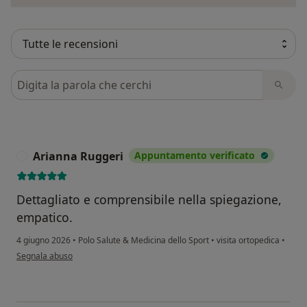
Cerca nelle recensioni
Arianna Ruggeri
Appuntamento verificato
A
Dettagliato e comprensibile nella spiegazione,
empatico.
4 giugno 2026
•
Polo Salute & Medicina dello Sport
•
visita ortopedica
•
secondo l'opinione dell'utente Arianna Ruggeri
Segnala abuso