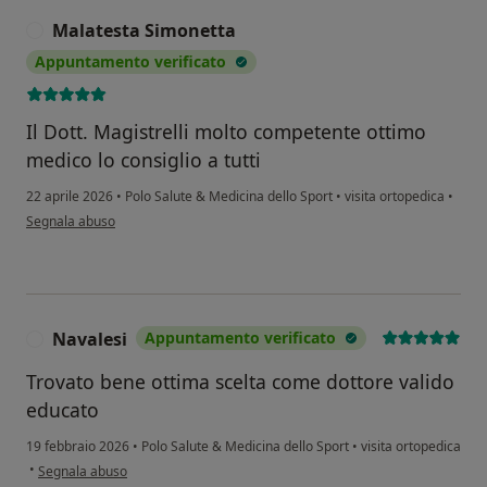
Malatesta Simonetta
M
Appuntamento verificato
Il Dott. Magistrelli molto competente ottimo
medico lo consiglio a tutti
22 aprile 2026
•
Polo Salute & Medicina dello Sport
•
visita ortopedica
•
secondo l'opinione dell'utente Malatesta Simonetta
Segnala abuso
Navalesi
Appuntamento verificato
N
Trovato bene ottima scelta come dottore valido
educato
19 febbraio 2026
•
Polo Salute & Medicina dello Sport
•
visita ortopedica
secondo l'opinione dell'utente Navalesi
•
Segnala abuso