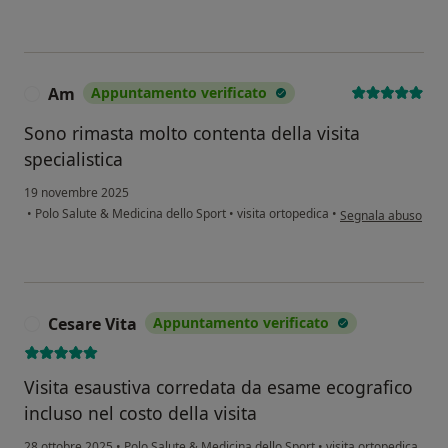
Am
Appuntamento verificato
A
Sono rimasta molto contenta della visita
specialistica
19 novembre 2025
secondo l'opinione 
•
Polo Salute & Medicina dello Sport
•
visita ortopedica
•
Segnala abuso
Cesare Vita
Appuntamento verificato
C
Visita esaustiva corredata da esame ecografico
incluso nel costo della visita
28 ottobre 2025
•
Polo Salute & Medicina dello Sport
•
visita ortopedica