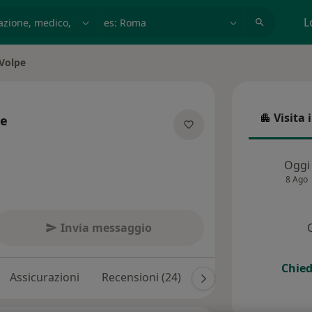
azione, medico, struttura
es: Roma
L
 Volpe
Visita 
pe
Visita in
ecializzazioni
Oggi
8 Ago
Invia messaggio
Chied
Assicurazioni
Recensioni (24)
Risposte ai pazienti (