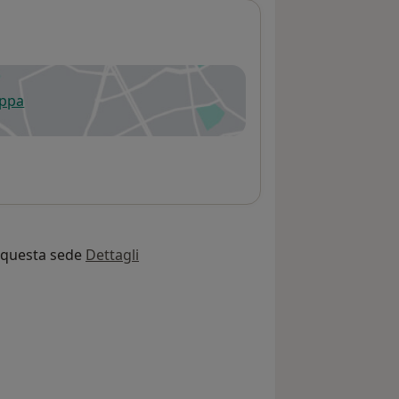
appa
 apre in una nuova scheda
o questa sede
Dettagli