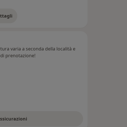
ttagli
ll'indirizzo
ura varia a seconda della località e
e di prenotazione!
assicurazioni