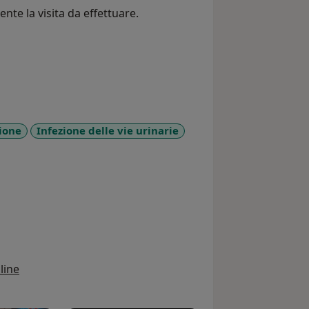
te la visita da effettuare.
ione
Infezione delle vie urinarie
seases
line