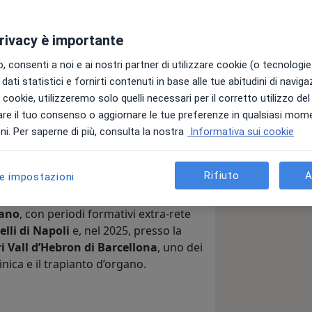
privacy è importante
 consenti a noi e ai nostri partner di utilizzare cookie (o tecnologie 
dati statistici e fornirti contenuti in base alle tue abitudini di navig
svolgo attività clinica come nefrologo
i i cookie, utilizzeremo solo quelli necessari per il corretto utilizzo de
e porte di Milano.
re il tuo consenso o aggiornare le tue preferenze in qualsiasi mom
i. Per saperne di più, consulta la nostra
Informativa sui cookie
esso l’
Università degli Studi della
tale, e ho completato la formazione
tà degli Studi di Milano
.
Rifiuto
A
le impostazioni
alentemente tra
Ospedale
lano
, con periodi formativi extra-rete
elli di Napoli
e, nel 2025, presso la
i Vall d’Hebron di Barcellona
, uno dei
inica e il trapianto d’organo.