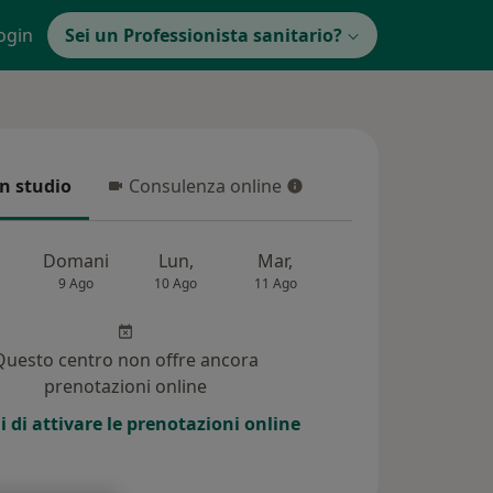
ogin
Sei un Professionista sanitario?
in studio
Consulenza online
 studio
Consulenza online
Domani
Lun,
Mar,
Mer,
Gio,
9 Ago
10 Ago
11 Ago
12 Ago
13 Ag
Questo centro non offre ancora
prenotazioni online
i di attivare le prenotazioni online
1)