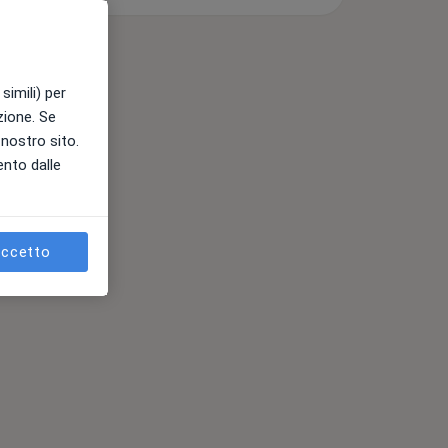
simili) per
azione. Se
l nostro sito.
ento dalle
ccetto