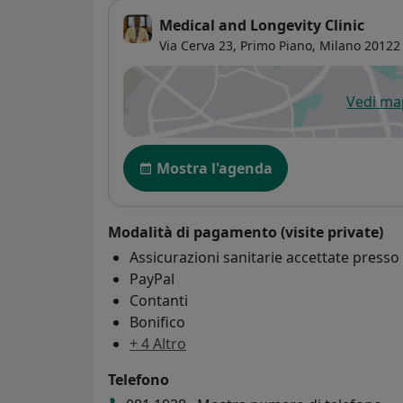
Medical and Longevity Clinic
Via Cerva 23,
Primo Piano,
Milano
20122
Vedi m
si
Disponibilità
Mostra l'agenda
Modalità di pagamento (visite private)
Assicurazioni sanitarie accettate press
PayPal
Contanti
Bonifico
+ 4 Altro
Telefono