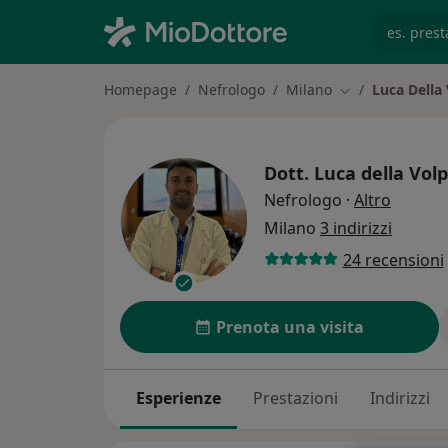
es. prest
Homepage
Nefrologo
Milano
Luca Della
Cambia città
Dott.
Luca della Vol
sulle sp
Nefrologo
·
Altro
Milano
3 indirizzi
24 recensioni
Prenota una visita
Esperienze
Prestazioni
Indirizzi