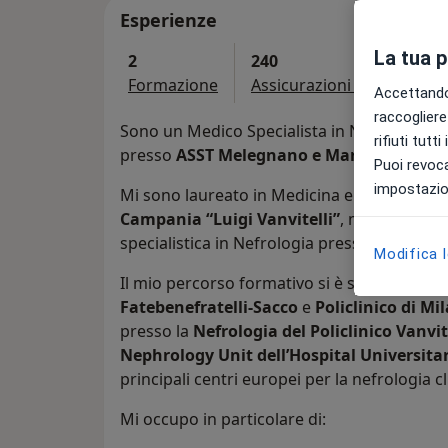
Esperienze
La tua 
2
240
Formazione
Assicurazioni accettate
Accettando,
raccogliere 
Sono un Medico Specialista in Nefrologia e 
rifiuti tutt
presso
ASST Melegnano e Martesana
, all
Puoi revoca
impostazion
Mi sono laureato in Medicina e Chirurgia pr
Campania “Luigi Vanvitelli”
, mia terra na
specialistica in Nefrologia presso l’
Universi
Modifica 
Il mio percorso formativo si è svolto prev
Fatebenefratelli-Sacco
e
Policlinico di Mi
presso la
Nefrologia del Policlinico Vanvit
Nephrology Unit dell’Hospital Universitar
principali centri europei per la nefrologia cl
Mi occupo in particolare di: