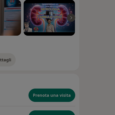
ttagli
ll'esperienza
Prenota una visita