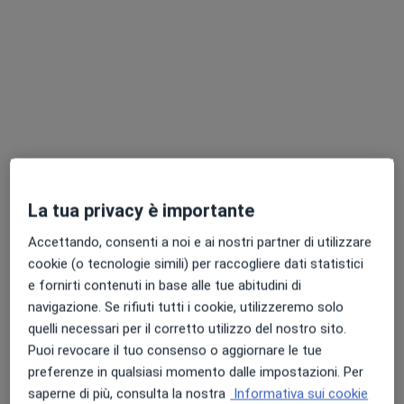
come parte integrante del trattamento
psicoterapeutico. Sono praticante dal 2015 presso
l'Istituto Zen Soto Shobozan Fudenji, dove partecipo
regolarmente a sesshin (ritiri intensivi), meditazione
zazen, kin-hin e Qi Gong. Ho inoltre partecipato a ritiri
Vipassana presso l'Istituto Lama Tzong Khapa e
Ho completato una formazione avanzata in
pratico arti marziali (Kung Fu e Karate).
Compassion Focused Therapy (CFT), approccio che
integra psicologia evoluzionistica e neuroscienze,
ponendo al centro del processo terapeutico
La tua privacy è importante
l'importanza dei legami supportivi, di condivisione e di
Accettando, consenti a noi e ai nostri partner di utilizzare
cura con se stessi e con gli altri.
cookie (o tecnologie simili) per raccogliere dati statistici
Trovo sempre più significativo l'approccio bottom-up
e fornirti contenuti in base alle tue abitudini di
(dal basso all'alto), nel quale si assume come principio
navigazione. Se rifiuti tutti i cookie, utilizzeremo solo
fondamentale l'intelligenza del corpo come guida per
quelli necessari per il corretto utilizzo del nostro sito.
la saggezza e il superamento della sofferenza. Per
Puoi revocare il tuo consenso o aggiornare le tue
questo utilizzo la Terapia Sensomotoria promossa da
preferenze in qualsiasi momento dalle impostazioni. Per
Pat Ogden, particolarmente utile per le esperienze di
saperne di più, consulta la nostra
Informativa sui cookie