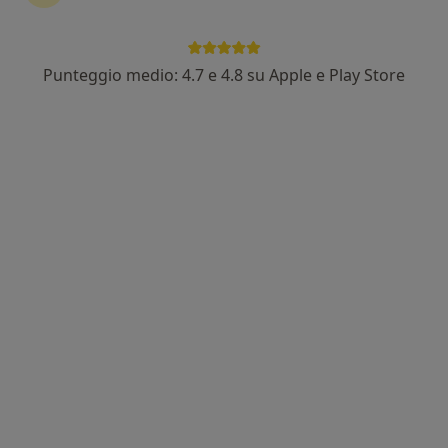
Invia messaggio
Punteggio medio: 4.7 e 4.8 su Apple e Play Store
Esperienze
Prestazioni
Indirizzi
Assicurazio
Esperienze
4
Formazione
Mi occupo della cura e del benessere psichico delle
persone
Il mio lavoro si fonda sulla convinzione che la
psicologia di ogni persona sia più ricca e interessante
di un semplice elenco diagnostico. Per questo motivo,
costruisco percorsi risolutivi piuttosto che
concentrarmi sulle diagnosi. Mi rivolgo a giovani,