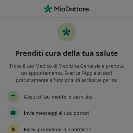
Men
Cosa stai cercando?
Homepage
Psicologo
Verona
Luana Benedetti
Cambia città
Prenditi cura della tua salute
Trova il tuo Medico di Medicina Generale e prenota
un appuntamento. Scarica l'App e accedi
gratuitamente a funzionalità esclusive per te:
Dott.ssa
Luana Benedetti
sulle specializzazioni
Psicologa
·
Altro
Gestisci facilmente le tue visite
Verona
2 indirizzi
29 recensioni
Invia messaggi ai tuoi dottori
Prenota una visita
Ricevi promemoria e notifiche