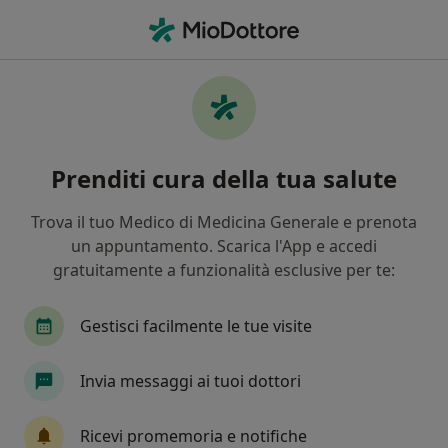
Men
Logopedista • Rivoli, TO
Filters
Assicurazione
Mappa
Logopedisti a Rivoli. Prenota online la tua
Prenditi cura della tua salute
visita
In che modo ordiniamo i risultati
Trova il tuo Medico di Medicina Generale e prenota
un appuntamento. Scarica l'App e accedi
gratuitamente a funzionalità esclusive per te:
Gestisci facilmente le tue visite
Invia messaggi ai tuoi dottori
Dott.ssa Letizia Galgani
Ricevi promemoria e notifiche
·
Altro
Logopedista