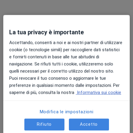
Professionisti sanitari disponibili
Questi professionisti sanitari si trovano fuori Rivoli,
TO, in aree vicine alla tua ricerca.
La tua privacy è importante
Accettando, consenti a noi e ai nostri partner di utilizzare
cookie (o tecnologie simili) per raccogliere dati statistici
e fornirti contenuti in base alle tue abitudini di
navigazione. Se rifiuti tutti i cookie, utilizzeremo solo
quelli necessari per il corretto utilizzo del nostro sito.
Puoi revocare il tuo consenso o aggiornare le tue
preferenze in qualsiasi momento dalle impostazioni. Per
Dott.ssa Silvia Magnocavalli
saperne di più, consulta la nostra
Informativa sui cookie
·
Altro
Logopedista
31 recensioni
Modifica le impostazioni
Indirizzo
Online
Rifiuto
Accetto