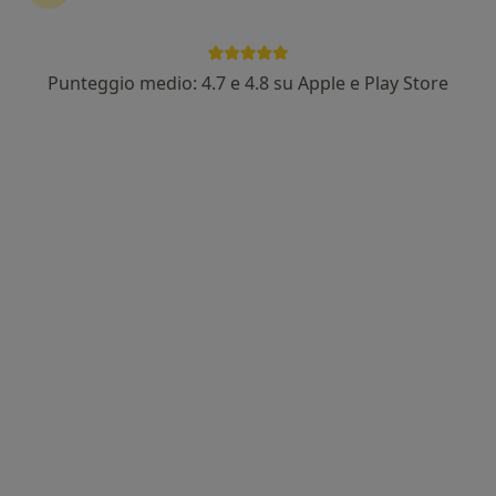
Indirizzo
Online
Punteggio medio: 4.7 e 4.8 su Apple e Play Store
Piazza Giacomo Matteotti 46 Bis, Grugliasco
•
Mappa
Centro Medico Primo Grugliasco
Prima visita logopedica
55 €
Questo dottore non ha ancora attivato le prenotazioni online presso questo indirizzo.
Chiedi di attivare le prenotazioni online