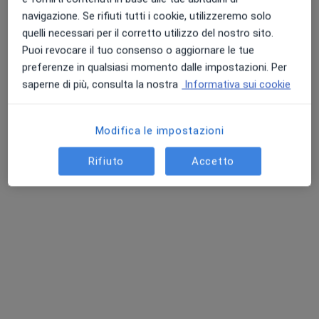
Dott.ssa Giulia Di Luccio
navigazione. Se rifiuti tutti i cookie, utilizzeremo solo
quelli necessari per il corretto utilizzo del nostro sito.
·
Altro
Logopedista
Puoi revocare il tuo consenso o aggiornare le tue
14 recensioni
preferenze in qualsiasi momento dalle impostazioni. Per
saperne di più, consulta la nostra
Informativa sui cookie
Indirizzo
Online
A. Manzoni, 10, Concorezzo
•
Mappa
Modifica le impostazioni
Associazione Ambarabaciccicocò
Rifiuto
Accetto
Visita logopedica
55 €
Questo dottore non ha ancora attivato le prenotazioni online presso questo indirizzo.
Chiedi di attivare le prenotazioni online