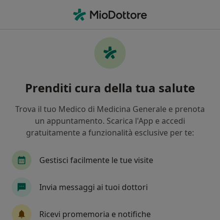
Men
Logopedista • Concorezzo, MB
Filters
Mappa
Logopedisti a Concorezzo. Prenota online la
Prenditi cura della tua salute
tua visita
In che modo ordiniamo i risultati
Trova il tuo Medico di Medicina Generale e prenota
un appuntamento. Scarica l'App e accedi
gratuitamente a funzionalità esclusive per te:
Gestisci facilmente le tue visite
Invia messaggi ai tuoi dottori
Dott.ssa Valentina Sala
Ricevi promemoria e notifiche
·
Altro
Logopedista