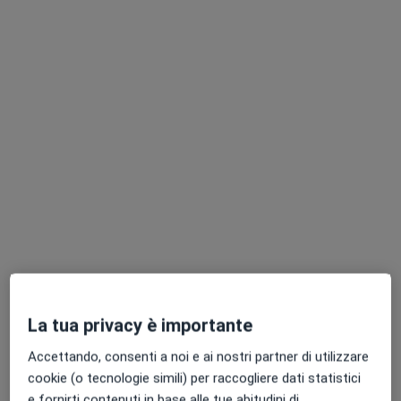
Dott.ssa Alessandra Duca
·
Altro
Logopedista
3 recensioni
Via Roma, 53, Pessano con Bornago
•
Mappa
ReMind APS ETS
Prima visita logopedica
55 €
Questo dottore non ha ancora attivato le prenotazioni online presso questo indirizzo.
Chiedi di attivare le prenotazioni online
La tua privacy è importante
Accettando, consenti a noi e ai nostri partner di utilizzare
cookie (o tecnologie simili) per raccogliere dati statistici
e fornirti contenuti in base alle tue abitudini di