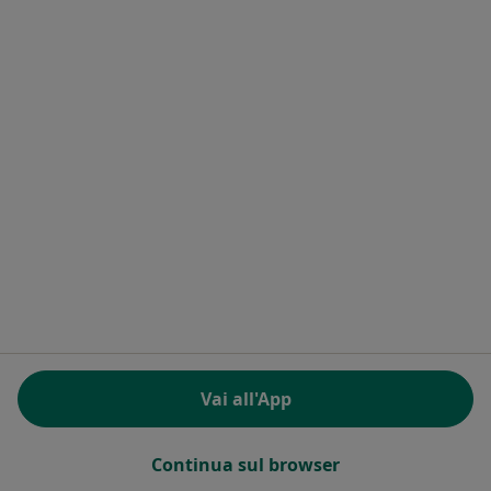
Corso Milano 30, Monza
•
Mappa
Studio privato
Logoterapia
60 €
Questo dottore non ha ancora attivato le prenotazioni online presso questo indirizzo.
Chiedi di attivare le prenotazioni online
Vai all'App
Dott.ssa Roberta Somaglino
·
Altro
Logopedista
Continua sul browser