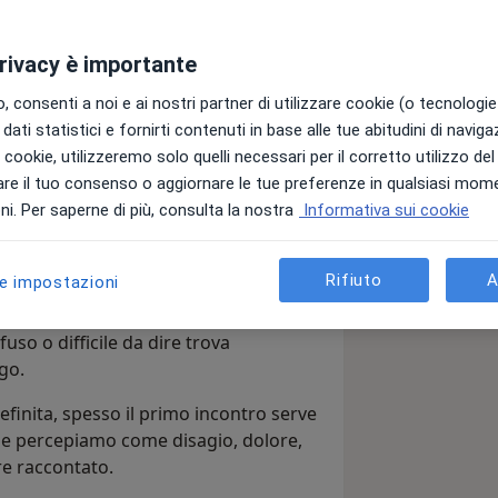
privacy è importante
ioni
, nel
lavoro
o nella
propria storia
 ciò che prima era familiare, diventa
 consenti a noi e ai nostri partner di utilizzare cookie (o tecnologie 
condividere. Non sempre è facile
dati statistici e fornirti contenuti in base alle tue abitudini di navig
 avverte solo un senso di blocco, di
i i cookie, utilizzeremo solo quelli necessari per il corretto utilizzo de
gi, la
psicoterapia
può offrire uno
re il tuo consenso o aggiornare le tue preferenze in qualsiasi mom
are forma a ciò che chiede di essere
i. Per saperne di più, consulta la nostra
Informativa sui cookie
tamento gruppo-antropoanalitico e
 persone, coppie, famiglie e gruppi in
Rifiuto
A
le impostazioni
a costruzione di uno spazio condiviso,
uso o difficile da dire trova
go.
inita, spesso il primo incontro serve
che percepiamo come disagio, dolore,
re raccontato.