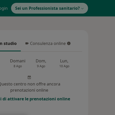
ogin
Sei un Professionista sanitario?
in studio
Consulenza online
 studio
Consulenza online
Domani
Dom,
Lun,
Mar,
Mer,
8 Ago
9 Ago
10 Ago
11 Ago
12 Ag
Questo centro non offre ancora
prenotazioni online
i di attivare le prenotazioni online
7)