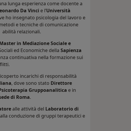
to una lunga esperienza come docente a
Leonardo Da Vinci
e l’
Università
ve ho insegnato psicologia del lavoro e
e metodi e tecniche di comunicazione
 abilità relazionali.
Master in Mediazione Sociale e
Sociali ed Economiche della
Sapienza
nza continuativa nella formazione sui
itti.
ricoperto incarichi di responsabilità
liana
, dove sono stato
Direttore
Psicoterapia Gruppoanalitica
e in
 sede di Roma
.
atore
alle attività del
Laboratorio di
alla conduzione di gruppi terapeutici e