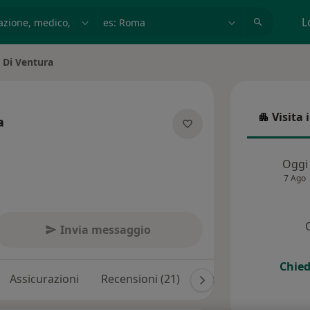
azione, medico, struttura
es: Roma
L
 Di Ventura
ttà
Visita 
a
Visita in
lle specializzazioni
Oggi
7 Ago
Invia messaggio
Chied
Assicurazioni
Recensioni (21)
Risposte ai pazienti (