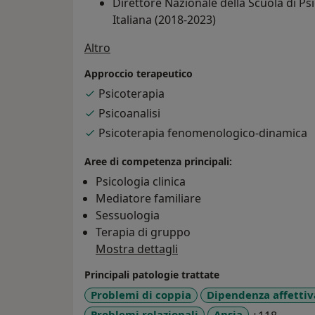
Direttore Nazionale della Scuola di Ps
Italiana (2018-2023)
Su di me
Altro
Responsabile Didattico SGAI Roma (2
Approccio terapeutico
Conduttore gruppi di Psicoanalisi Mul
Psicoterapia
Consulente per lo sviluppo organizza
Psicoanalisi
Psicoterapia fenomenologico-dinamica
Aree di competenza principali:
Psicologia clinica
Mediatore familiare
Sessuologia
Terapia di gruppo
Mostra dettagli
Principali patologie trattate
Problemi di coppia
Dipendenza affettiv
a11y_s
Problemi relazionali
Ansia