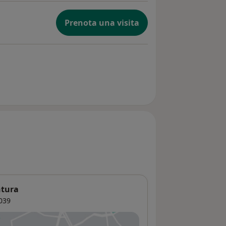
Prenota una visita
ntura
039