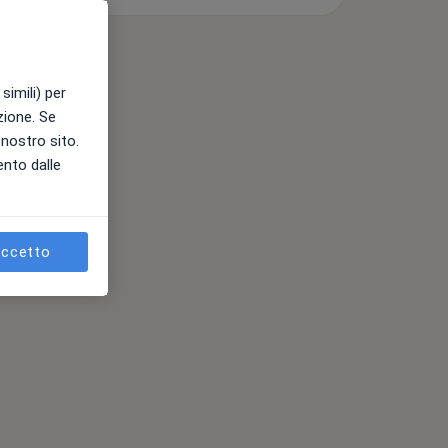
simili) per
azione. Se
l nostro sito.
ento dalle
ccetto