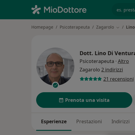
es. prest
Homepage
Psicoterapeuta
Zagarolo
Lino
Cambia ci
Dott.
Lino Di Ventur
su
Psicoterapeuta
·
Altro
Zagarolo
2 indirizzi
21 recensioni
Prenota una visita
Esperienze
Prestazioni
Indirizzi