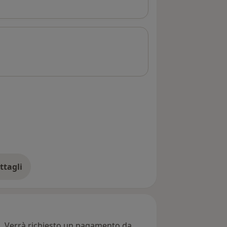
ttagli
ll'indirizzo
ti. Verrà richiesto un pagamento da