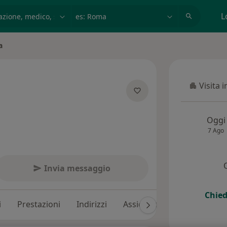
azione, medico, struttura
es: Roma
L
a
Visita 
Visita in
ecializzazioni
Oggi
7 Ago
Invia messaggio
Chied
i
Prestazioni
Indirizzi
Assicurazioni
Recension