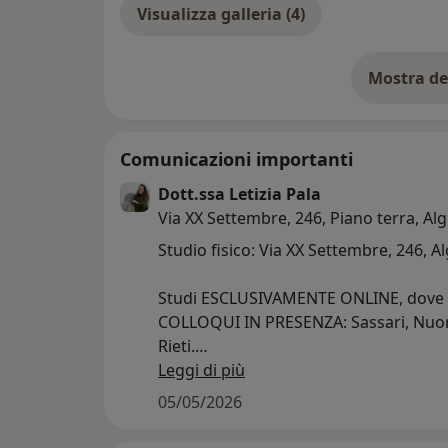
Visualizza galleria (4)
Mostra de
su
Comunicazioni importanti
Dott.ssa Letizia Pala
Via XX Settembre, 246, Piano terra, A
Studio fisico: Via XX Settembre, 246, A
Studi ESCLUSIVAMENTE ONLINE, dov
COLLOQUI IN PRESENZA: Sassari, Nuoro,
Rieti.
Leggi di più
Dopo aver effettuato la prenotazione,
05/05/2026
per una prima conversazione conoscit
potrete iniziare a raccontarmi di vo