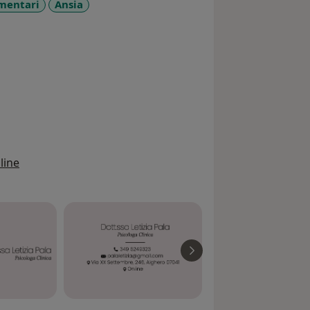
imentari
Ansia
_more_diseases
line