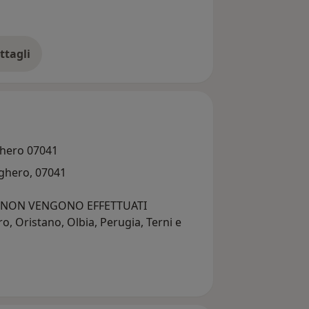
ttagli
ll'esperienza
lghero 07041
lghero, 07041
e NON VENGONO EFFETTUATI
 Oristano, Olbia, Perugia, Terni e
 verrete contattati telefonicamente
iva completamente gratuita, dove
i e potremo eventualmente confermare