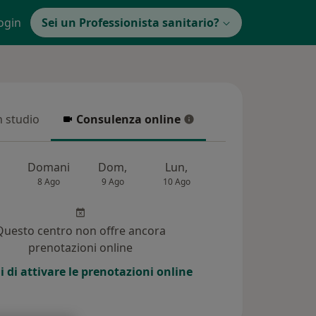
ogin
Sei un Professionista sanitario?
in studio
Consulenza online
 studio
Consulenza online
Domani
Dom,
Lun,
Mar,
Mer,
8 Ago
9 Ago
10 Ago
11 Ago
12 Ag
Questo centro non offre ancora
prenotazioni online
i di attivare le prenotazioni online
i (12)