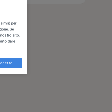
simili) per
azione. Se
l nostro sito.
ento dalle
ccetto