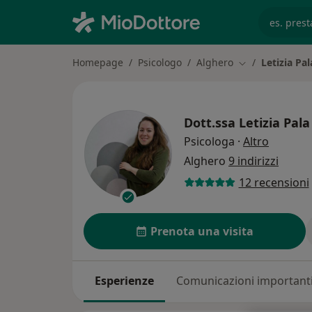
es. prest
Homepage
Psicologo
Alghero
Letizia Pal
Cambia città
Dott.ssa
Letizia Pala
sulle sp
Psicologa
·
Altro
Alghero
9 indirizzi
12 recensioni
Prenota una visita
Esperienze
Comunicazioni important