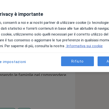
privacy è importante
affrontando con difficoltà, lo
 consenti a noi e ai nostri partner di utilizzare cookie (o tecnologie 
dati statistici e fornirti contenuti in base alle tue abitudini di navig
, Perugia, Terni e Rieti i colloqui
i i cookie, utilizzeremo solo quelli necessari per il corretto utilizzo de
ONLINE
.
re il tuo consenso o aggiornare le tue preferenze in qualsiasi mom
ambini, adolescenti e adulti. Credo in
i. Per saperne di più, consulta la nostra
Informativa sui cookie
o e contesto relazionale, soprattutto
 in caso di stress, ansia, difficoltà
Rifiuto
A
le impostazioni
o e situazioni di vulnerabilità che
occupo inoltre di psicoeducazione,
stenendo le famiglie nel comprendere
ruire un clima educativo più
pazio sicuro e non giudicante in cui
 con delicatezza, favorendo la
ovare equilibrio e fiducia nel proprio