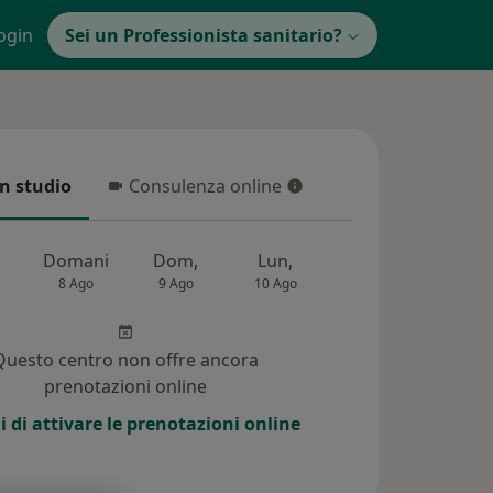
ogin
Sei un Professionista sanitario?
in studio
Consulenza online
 studio
Consulenza online
Domani
Dom,
Lun,
Mar,
Mer,
8 Ago
9 Ago
10 Ago
11 Ago
12 Ag
Questo centro non offre ancora
prenotazioni online
i di attivare le prenotazioni online
 (19)