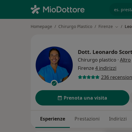
es. prest
Homepage
Chirurgo Plastico
Firenze
Leo
Cambia c
Dott.
Leonardo Scort
Chirurgo plastico
·
Altro
Firenze
4 indirizzi
236 recension
Prenota una visita
Esperienze
Prestazioni
Indirizzi