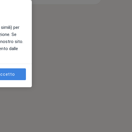
simili) per
azione. Se
l nostro sito.
ento dalle
ccetto