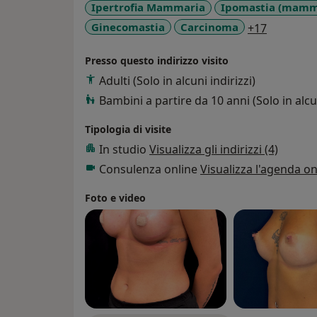
Di pari passo all’attività ospedaliera ha colt
Ipertrofia Mammaria
Ipomastia (mamme
e la medicina estetica partecipando a nume
a11y_sr_
Ginecomastia
Carcinoma
+17
universitari.
E’ Socio delle principali società scientifiche
Presso questo indirizzo visito
Adulti (Solo in alcuni indirizzi)
Bambini a partire da 10 anni (Solo in alcun
Tipologia di visite
In studio
Visualizza gli indirizzi (4)
Consulenza online
Visualizza l'agenda on
Foto e video