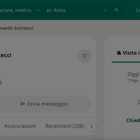
azione, medico, struttura
es: Roma
L
nardo Scortecci
ittà
Visita 
ecci
Visita in
sulle specializzazioni
Oggi
7 Ago
i
Invia messaggio
Chied
Assicurazioni
Recensioni (236)
Risposte ai pazienti