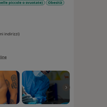
ivato interesse per la chirurgia estetica
lle piccole o svuotate)
Obesità
rosi seminari, congressi e Master
more_diseases
 (AICPE, SICPRE e ISAPS).
i indirizzi)
line