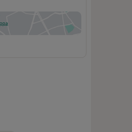
appa
 apre in una nuova scheda