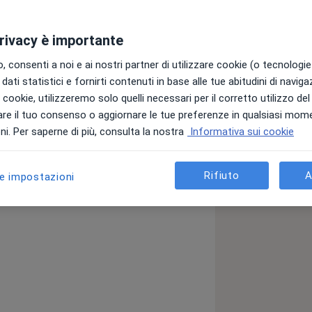
privacy è importante
 consenti a noi e ai nostri partner di utilizzare cookie (o tecnologie 
dati statistici e fornirti contenuti in base alle tue abitudini di navig
menzione accademica in Medicina e
i i cookie, utilizzeremo solo quelli necessari per il corretto utilizzo de
studi di Firenze, ha conseguito la
re il tuo consenso o aggiornare le tue preferenze in qualsiasi mom
truttiva ed estetica presso l’Università
i. Per saperne di più, consulta la nostra
Informativa sui cookie
i e Lode.
a italiano, ha potuto formarsi come
Rifiuto
A
le impostazioni
ciplina: la chirurgia ricostruttiva
ia post-bariatrica negli esiti di
logia della mano, la guarigione delle
a
Ustionati di Padova approfondendo gli
i cicatriziali.
 chirurgia mammaria, alla quale ha
to la sua tesi di specializzazione, e per quella post-bariatrica.