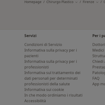
Homepage
Chirurgo Plastico
Firenze
Cambia città
Cambi
Servizi
Per i p
Condizioni di Servizio
Dottor
Informativa sulla privacy per i
Medici 
pazienti
Strutt
Informativa sulla privacy per i
Chiedi 
professionisti
Presta
Informativa sul trattamento dei
Patolo
dati personali per determinati
FAQ
professionisti della salute
App mo
Informativa sui cookie
In che modo ordiniamo i risultati
Accessibilità