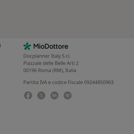
Contatti
MioDottore - Homepage
i
Docplanner Italy S.r.l.
Piazzale delle Belle Arti 2
00196 Roma (RM), Italia
Partita IVA e codice Fiscale 09244850963
Facebook
si apre in una nuova scheda
Twitter
si apre in una nuova scheda
Linkedin
si apre in una nuova scheda
Spotify
si apre in una nuova sched