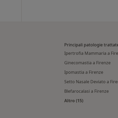
Principali patologie trattat
Ipertrofia Mammaria a Fir
Ginecomastia a Firenze
Ipomastia a Firenze
Setto Nasale Deviato a Fir
Blefarocalasi a Firenze
Altro (15)
sti con Onenet (AON)
Altro nella categoria: