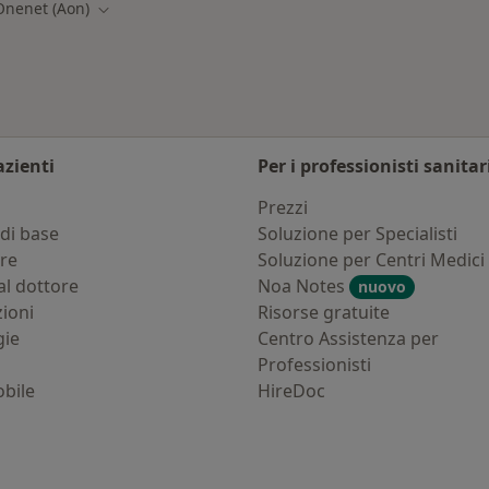
Onenet (Aon)
a città
Cambia città
azienti
Per i professionisti sanitar
i
Prezzi
di base
Soluzione per Specialisti
ure
Soluzione per Centri Medici
al dottore
Noa Notes
nuovo
zioni
Risorse gratuite
gie
Centro Assistenza per
Professionisti
bile
HireDoc