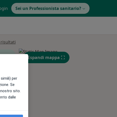
ogin
Sei un Professionista sanitario?
isultati
Espandi mappa
simili) per
Mar,
Mer,
Gio,
azione. Se
11 Ago
12 Ago
13 Ago
l nostro sito.
ento dalle
e