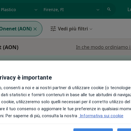
azione, medico, struttura
es: Roma
L
Onenet (AON)
Vedi più filtri
t (AON)
In che modo ordiniamo i r
può variare in base alla copertura assicurativa.
privacy è importante
 consenti a noi e ai nostri partner di utilizzare cookie (o tecnologie 
aletti
Oggi
Domani
Dom,
Lun,
dati statistici e fornirti contenuti in base alle tue abitudini di navig
7 Ago
8 Ago
9 Ago
10 Ago
i i cookie, utilizzeremo solo quelli necessari per il corretto utilizzo de
re il tuo consenso o aggiornare le tue preferenze in qualsiasi mom
Non ci sono agende disponibili!
i. Per saperne di più, consulta la nostra
Informativa sui cookie
Chiedi di attivare le prenotazioni onlin