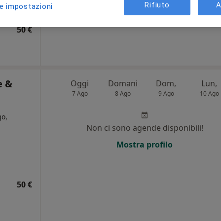
Rifiuto
A
le impostazioni
50 €
e &
Oggi
Domani
Dom,
Lun,
7 Ago
8 Ago
9 Ago
10 Ago
go,
Non ci sono agende disponibili!
Mostra profilo
50 €