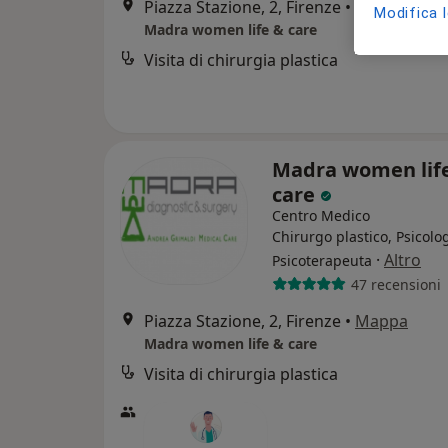
Piazza Stazione, 2, Firenze
•
Mappa
Modifica 
Madra women life & care
Visita di chirurgia plastica
Madra women lif
care
Centro Medico
Chirurgo plastico, Psicolo
·
Altro
Psicoterapeuta
47 recensioni
Piazza Stazione, 2, Firenze
•
Mappa
Madra women life & care
Visita di chirurgia plastica