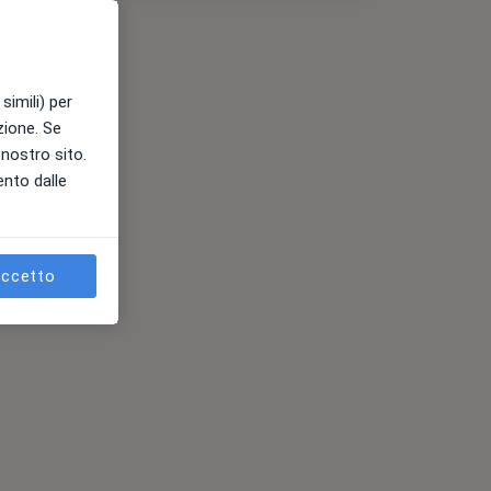
simili) per
azione. Se
l nostro sito.
ento dalle
ccetto