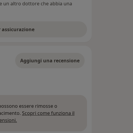
re un altro dottore che abbia una
er assicurazione
Aggiungi una recensione
 possono essere rimosse o
iacimento.
Scopri come funziona il
Per saperne di più sulle opinioni
ensioni.