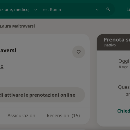
azione, medico, struttura
es: Roma
L
Laura Maltraversi
a città
Prenota s
Inattivo
aversi
 specializzazioni
Oggi
zo
8 Ago
Quest
pr
di attivare le prenotazioni online
Chied
Assicurazioni
Recensioni (15)