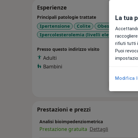
Esperienze
La tua 
Principali patologie trattate
Ipertensione
Colite
Obesità
Diabet
Accettando,
Ipercolesterolemia (livelli elevati di coles
raccogliere 
rifiuti tutt
Presso questo indirizzo visito
Puoi revoca
Adulti
impostazion
Bambini
Modifica 
Mostra de
su
Prestazioni e prezzi
Analisi bioimpedenziometrica
Prestazione gratuita
Dettagli