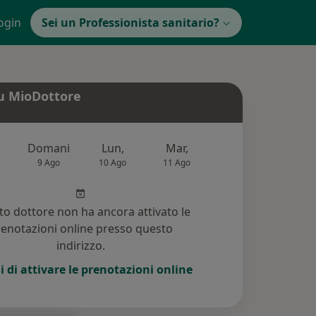
ogin
Sei un Professionista sanitario?
u MioDottore
Domani
Lun,
Mar,
Mer,
Gio,
9 Ago
10 Ago
11 Ago
12 Ago
13 Ag
o dottore non ha ancora attivato le
enotazioni online presso questo
indirizzo.
i di attivare le prenotazioni online