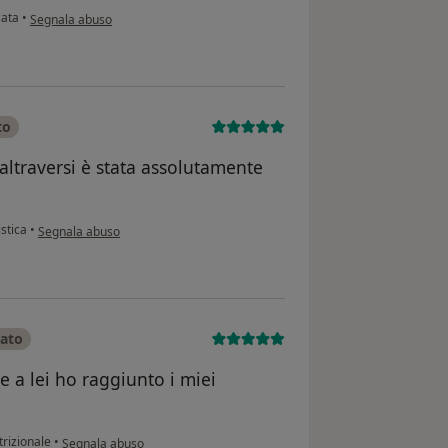
secondo l'opinione dell'utente Pietro
zata
•
Segnala abuso
to
altraversi è stata assolutamente
secondo l'opinione dell'utente Andrea C.
istica
•
Segnala abuso
cato
e a lei ho raggiunto i miei
secondo l'opinione dell'utente Alessandra
trizionale
•
Segnala abuso