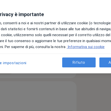
privacy è importante
e mellito
 consenti a noi e ai nostri partner di utilizzare cookie (o tecnologie 
a11y_sr_more_diseases
terolo)
+22
dati statistici e fornirti contenuti in base alle tue abitudini di navig
i i cookie, utilizzeremo solo quelli necessari per il corretto utilizzo de
re il tuo consenso o aggiornare le tue preferenze in qualsiasi mom
i. Per saperne di più, consulta la nostra
Informativa sui cookie
Rifiuto
A
le impostazioni
ttagli
ll'esperienza