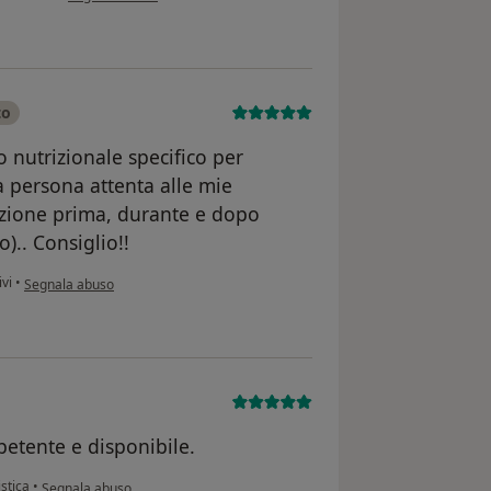
to
 nutrizionale specifico per
a persona attenta alle mie
tazione prima, durante e dopo
o).. Consiglio!!
secondo l'opinione dell'utente Ernesto I.
ivi
•
Segnala abuso
petente e disponibile.
secondo l'opinione dell'utente F.L.
istica
•
Segnala abuso