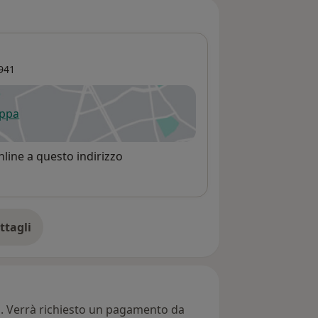
941
appa
 apre in una nuova scheda
line a questo indirizzo
ttagli
ll'indirizzo
ti. Verrà richiesto un pagamento da