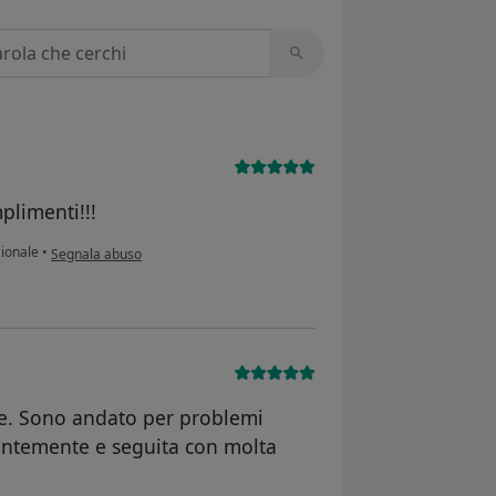
 recensioni
plimenti!!!
secondo l'opinione dell'utente Andrea
zionale
•
Segnala abuso
e. Sono andato per problemi
lantemente e seguita con molta