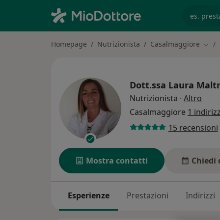
es. prest
Homepage
Nutrizionista
Casalmaggiore
Cambi
Dott.ssa
Laura Maltr
sulle
Nutrizionista
·
Altro
Casalmaggiore
1 indiriz
15 recensioni
Mostra contatti
Chiedi 
Esperienze
Prestazioni
Indirizzi