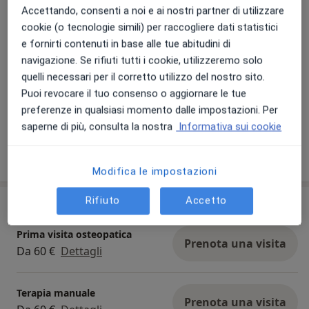
volontariato contribuendo alla formazione
Accettando, consenti a noi e ai nostri partner di utilizzare
dell'associazione Healing Heads e raggiungendo la
cookie (o tecnologie simili) per raccogliere dati statistici
terra dei Maya in Messico e la città di Tirana in Albania.
e fornirti contenuti in base alle tue abitudini di
navigazione. Se rifiuti tutti i cookie, utilizzeremo solo
Specializzata in osteopatia, mi occupo di aiutare il
quelli necessari per il corretto utilizzo del nostro sito.
paziente a trovare la causa del motivo per cui vengono
Puoi revocare il tuo consenso o aggiornare le tue
in studio, ricercando le alterazioni funzionali del corpo
Visualizza galleria (11)
preferenze in qualsiasi momento dalle impostazioni. Per
e ristabilendone un nuovo equilibrio attraverso le
saperne di più, consulta la nostra
Informativa sui cookie
manipolazioni.
Mostra dettagli
sull'esperienza
Modifica le impostazioni
Rifiuto
Accetto
Prestazioni e prezzi
Prima visita osteopatica
Prenota una visita
Da 60 €
Dettagli
Terapia manuale
Prenota una visita