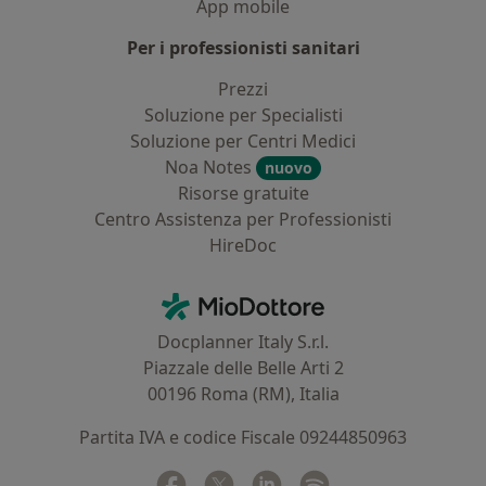
App mobile
Per i professionisti sanitari
Prezzi
Soluzione per Specialisti
Soluzione per Centri Medici
Noa Notes
nuovo
Risorse gratuite
Centro Assistenza per Professionisti
HireDoc
Contatti
MioDottore - Homepage
Docplanner Italy S.r.l.
Piazzale delle Belle Arti 2
00196 Roma (RM), Italia
Partita IVA e codice Fiscale 09244850963
Facebook
si apre in una nuova scheda
Twitter
si apre in una nuova scheda
Linkedin
si apre in una nuova sc
Spotify
si apre in una nuo