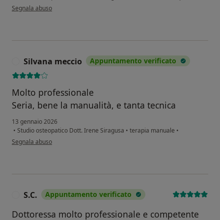
secondo l'opinione dell'utente Antonia Oddo
Segnala abuso
Silvana meccio
Appuntamento verificato
S
Molto professionale
Seria, bene la manualità, e tanta tecnica
13 gennaio 2026
•
Studio osteopatico Dott. Irene Siragusa
•
terapia manuale
•
secondo l'opinione dell'utente Silvana meccio
Segnala abuso
S.C.
Appuntamento verificato
S
Dottoressa molto professionale e competente