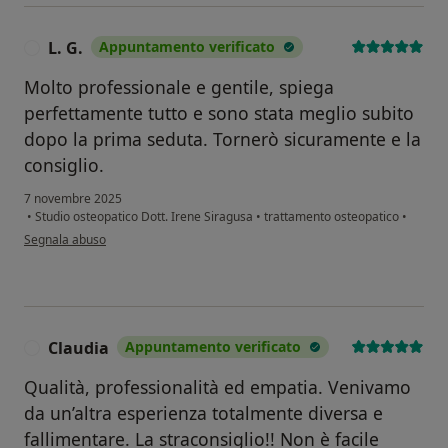
L. G.
Appuntamento verificato
L
Molto professionale e gentile, spiega
perfettamente tutto e sono stata meglio subito
dopo la prima seduta. Tornerò sicuramente e la
consiglio.
7 novembre 2025
•
Studio osteopatico Dott. Irene Siragusa
•
trattamento osteopatico
•
secondo l'opinione dell'utente L. G.
Segnala abuso
Claudia
Appuntamento verificato
C
Qualità, professionalità ed empatia. Venivamo
da un’altra esperienza totalmente diversa e
fallimentare. La straconsiglio!! Non è facile