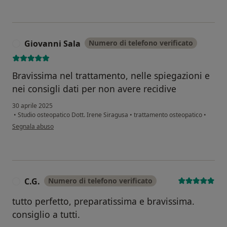
Giovanni Sala
Numero di telefono verificato
G
Bravissima nel trattamento, nelle spiegazioni e
nei consigli dati per non avere recidive
30 aprile 2025
•
Studio osteopatico Dott. Irene Siragusa
•
trattamento osteopatico
•
secondo l'opinione dell'utente Giovanni Sala
Segnala abuso
C.G.
Numero di telefono verificato
C
tutto perfetto, preparatissima e bravissima.
consiglio a tutti.