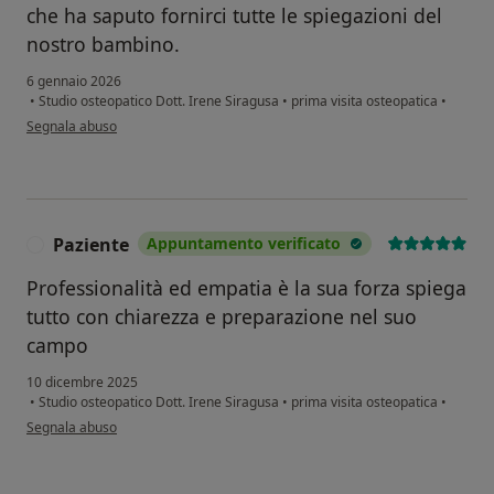
che ha saputo fornirci tutte le spiegazioni del
nostro bambino.
6 gennaio 2026
•
Studio osteopatico Dott. Irene Siragusa
•
prima visita osteopatica
•
secondo l'opinione dell'utente S.C.
Segnala abuso
Paziente
Appuntamento verificato
P
Professionalità ed empatia è la sua forza spiega
tutto con chiarezza e preparazione nel suo
campo
10 dicembre 2025
•
Studio osteopatico Dott. Irene Siragusa
•
prima visita osteopatica
•
secondo l'opinione dell'utente Paziente
Segnala abuso