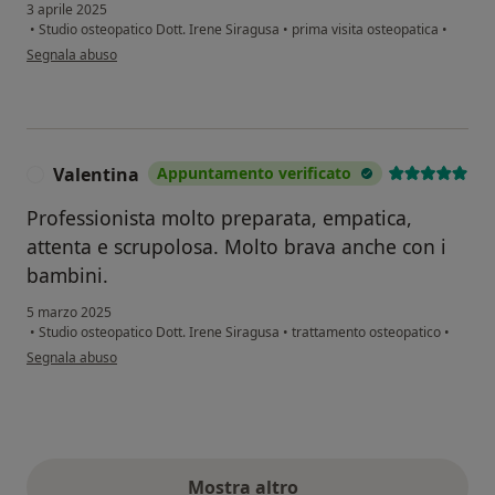
3 aprile 2025
•
Studio osteopatico Dott. Irene Siragusa
•
prima visita osteopatica
•
secondo l'opinione dell'utente C.G.
Segnala abuso
Valentina
Appuntamento verificato
V
Professionista molto preparata, empatica,
attenta e scrupolosa. Molto brava anche con i
bambini.
5 marzo 2025
•
Studio osteopatico Dott. Irene Siragusa
•
trattamento osteopatico
•
secondo l'opinione dell'utente Valentina
Segnala abuso
Mostra altro