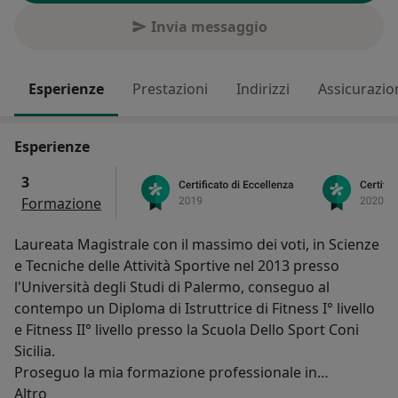
Invia messaggio
Esperienze
Prestazioni
Indirizzi
Assicurazio
Esperienze
3
Formazione
Laureata Magistrale con il massimo dei voti, in Scienze
e Tecniche delle Attività Sportive nel 2013 presso
l'Università degli Studi di Palermo, conseguo al
contempo un Diploma di Istruttrice di Fitness I° livello
e Fitness II° livello presso la Scuola Dello Sport Coni
Sicilia.
Proseguo la mia formazione professionale in
Su di me
Osteopatia presso il Centro Studi di Osteopatia
Altro