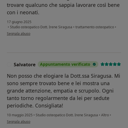
trovare qualcuno che sappia lavorare così bene
con i neonati.
17 giugno 2025
•
Studio osteopatico Dott. Irene Siragusa
•
trattamento osteopatico
•
secondo l'opinione dell'utente Claudia
Segnala abuso
Salvatore
Appuntamento verificato
S
Non posso che elogiare la Dott.ssa Siragusa. Mi
sono sempre trovato bene e lei mostra una
grande attenzione, empatia e scrupolo. Ogni
tanto torno regolarmente da lei per sedute
periodiche. Consigliata!
10 maggio 2025
•
Studio osteopatico Dott. Irene Siragusa
•
Altro
•
secondo l'opinione dell'utente Salvatore
Segnala abuso