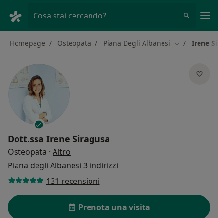
Men
Cosa stai cercando?
Homepage
Osteopata
Piana Degli Albanesi
Irene S
Cambia città
Dott.ssa
Irene Siragusa
sulle specializzazioni
Osteopata
·
Altro
Piana degli Albanesi
3 indirizzi
131 recensioni
Prenota una visita