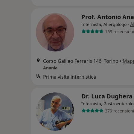
Prof. Antonio An
·
A
Internista, Allergologo
153 recension
Corso Galileo Ferraris 146, Torino
•
Map
Anania
Prima visita internistica
Dr. Luca Dughera
Internista, Gastroenterol
379 recension