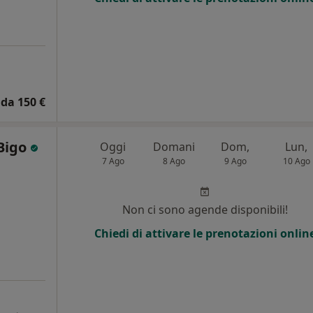
da 150 €
 Bigo
Oggi
Domani
Dom,
Lun,
7 Ago
8 Ago
9 Ago
10 Ago
i
Non ci sono agende disponibili!
Chiedi di attivare le prenotazioni onlin