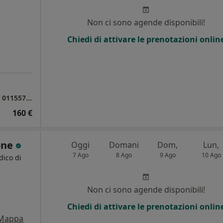
i
Non ci sono agende disponibili!
Chiedi di attivare le prenotazioni onlin
Clinica Sedes Sapientiae PER PRENOTAZIONI 0115574574, se difficoltà nella prenotazione telefonica o online scrivere a dr.tamone.prenotazioni@gmail.com
160 €
one
Oggi
Domani
Dom,
Lun,
7 Ago
8 Ago
9 Ago
10 Ago
dico di
Non ci sono agende disponibili!
Chiedi di attivare le prenotazioni onlin
Mappa