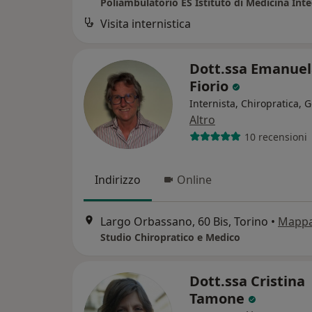
Poliambulatorio ES Istituto di Medicina Int
Visita internistica
Dott.ssa Emanuel
Fiorio
Internista, Chiropratica, G
Altro
10 recensioni
Indirizzo
Online
Largo Orbassano, 60 Bis, Torino
•
Mapp
Studio Chiropratico e Medico
Dott.ssa Cristina
Tamone