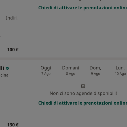
Chiedi di attivare le prenotazioni onlin
Indirizzo 4
Online
a
100 €
lli
Oggi
Domani
Dom,
Lun,
7 Ago
8 Ago
9 Ago
10 Ago
icina
Non ci sono agende disponibili!
Chiedi di attivare le prenotazioni onlin
130 €