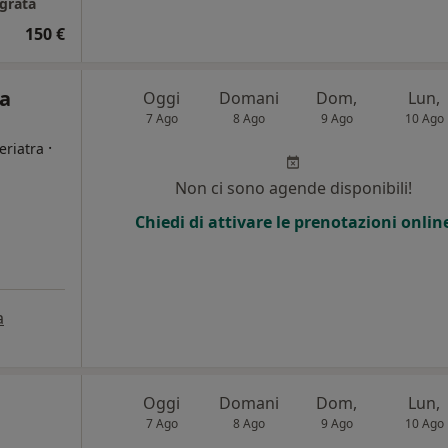
egrata
150 €
a
Oggi
Domani
Dom,
Lun,
7 Ago
8 Ago
9 Ago
10 Ago
·
eriatra
Non ci sono agende disponibili!
Chiedi di attivare le prenotazioni onlin
a
Oggi
Domani
Dom,
Lun,
7 Ago
8 Ago
9 Ago
10 Ago