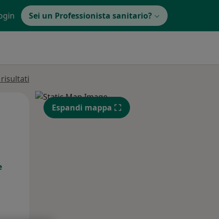
ogin
Sei un Professionista sanitario?
isultati
Mar,
Mer,
Gio,
Espandi mappa
11 Ago
12 Ago
13 Ago
e