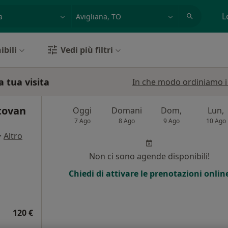
azione, medico, struttura
es: Roma
L
ibili
Vedi più filtri
a tua visita
In che modo ordiniamo i r
tovan
Oggi
Domani
Dom,
Lun,
7 Ago
8 Ago
9 Ago
10 Ago
·
Altro
i
Non ci sono agende disponibili!
Chiedi di attivare le prenotazioni onlin
120 €