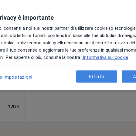
privacy è importante
onardi
Oggi
Domani
Dom,
Lun,
 consenti a noi e ai nostri partner di utilizzare cookie (o tecnologie 
7 Ago
8 Ago
9 Ago
10 Ago
·
Oncologo
dati statistici e fornirti contenuti in base alle tue abitudini di navig
i i cookie, utilizzeremo solo quelli necessari per il corretto utilizzo de
re il tuo consenso o aggiornare le tue preferenze in qualsiasi mom
Non ci sono agende disponibili!
i. Per saperne di più, consulta la nostra
Informativa sui cookie
Chiedi di attivare le prenotazioni onlin
Rifiuto
A
le impostazioni
120 €