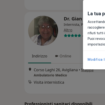
La tua 
Dr. Gian Maria B
Accettando,
Internista, Pneumologo, 
raccogliere 
Altro
rifiuti tutt
48 recensioni
Puoi revoca
impostazion
Indirizzo
Online
Modifica 
Corso Laghi 26, Avigliana
•
Mappa
Ambulatorio Medico
Visita internistica
Professionisti sanitari disponibili