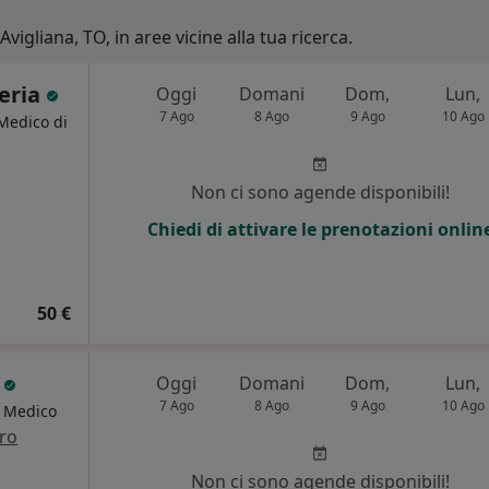
Avigliana, TO, in aree vicine alla tua ricerca.
feria
Oggi
Domani
Dom,
Lun,
7 Ago
8 Ago
9 Ago
10 Ago
 Medico di
Non ci sono agende disponibili!
Chiedi di attivare le prenotazioni onlin
50 €
i
Oggi
Domani
Dom,
Lun,
7 Ago
8 Ago
9 Ago
10 Ago
, Medico
tro
i
Non ci sono agende disponibili!