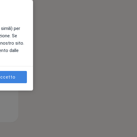
Mar,
Mer,
Gio,
simili) per
11 Ago
12 Ago
13 Ago
azione. Se
l nostro sito.
ento dalle
e
ccetto