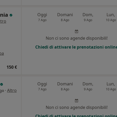
ania
Oggi
Domani
Dom,
Lun,
7 Ago
8 Ago
9 Ago
10 Ago
ltro
i
Non ci sono agende disponibili!
Chiedi di attivare le prenotazioni onlin
pa
150 €
Oggi
Domani
Dom,
Lun,
7 Ago
8 Ago
9 Ago
10 Ago
·
Altro
ogo
i
Non ci sono agende disponibili!
Chiedi di attivare le prenotazioni onlin