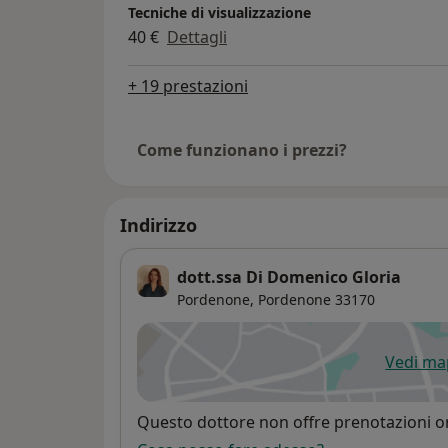
Tecniche di visualizzazione
40 €
Dettagli
+ 19 prestazioni
Come funzionano i prezzi?
Indirizzo
dott.ssa Di Domenico Gloria
Pordenone,
Pordenone
33170
Vedi m
si
Disponibilità
Questo dottore non offre prenotazioni on