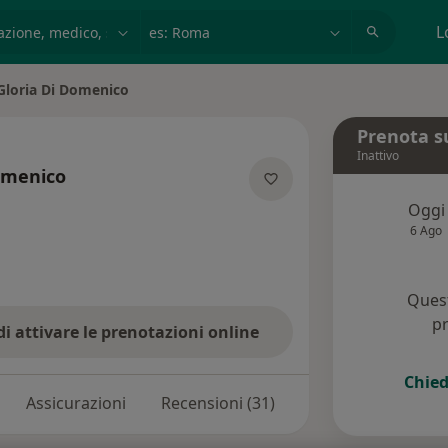
azione, medico, struttura
es: Roma
L
Gloria Di Domenico
a città
Prenota s
Inattivo
omenico
ulle specializzazioni
Oggi
6 Ago
Quest
pr
di attivare le prenotazioni online
Chied
Assicurazioni
Recensioni (31)