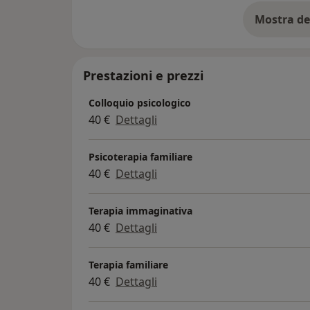
- coaching;
- dinamiche/conflitti di coppia e genitore/fig
Mostra de
su
- disturbi di apprendimento;
- disturbi comportamentali in età evolutiva.
Prestazioni e prezzi
Il primo colloquio è telefonico e gratuito. 
italiana, spagnola, inglese e LIS. Se hai bisog
Colloquio psicologico
40 €
Dettagli
Per maggiori informazioni puoi dare un'occh
https://www.gloriadidomenico.it
Psicoterapia familiare
40 €
Dettagli
Ti aspetto nel mio studio!
Terapia immaginativa
40 €
Dettagli
Terapia familiare
40 €
Dettagli