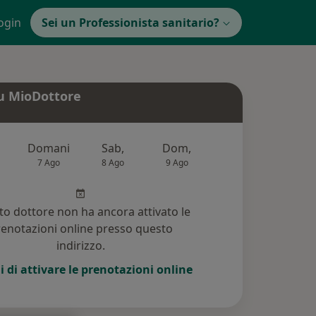
ogin
Sei un Professionista sanitario?
u MioDottore
Domani
Sab,
Dom,
Lun,
Mar
7 Ago
8 Ago
9 Ago
10 Ago
11 Ag
o dottore non ha ancora attivato le
enotazioni online presso questo
indirizzo.
i di attivare le prenotazioni online