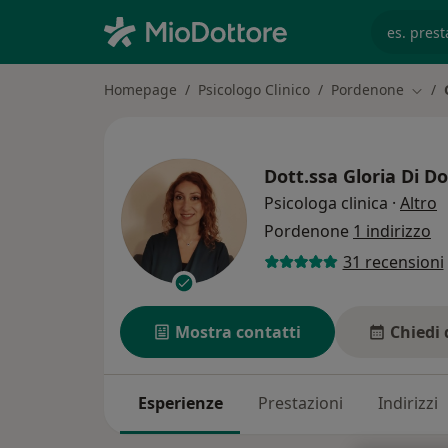
es. prest
Homepage
Psicologo Clinico
Pordenone
Cambi
Dott.ssa
Gloria Di D
s
Psicologa clinica
·
Altro
Pordenone
1 indirizzo
31 recensioni
Mostra contatti
Chiedi 
Esperienze
Prestazioni
Indirizzi