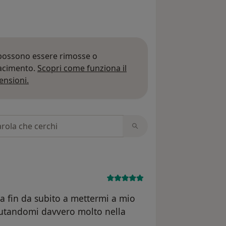
 possono essere rimosse o
iacimento.
Scopri come funziona il
Per saperne di più sulle opinioni
ensioni.
 recensioni
ta fin da subito a mettermi a mio
aiutandomi davvero molto nella