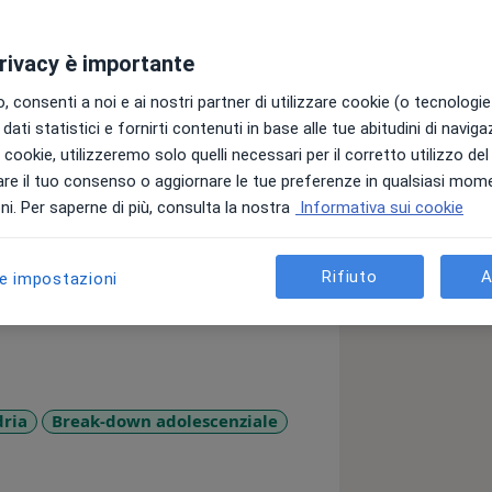
privacy è importante
ga clinica, negli ultimi anni ho vissuto
 avuto modo di fare molte esperienze
 consenti a noi e ai nostri partner di utilizzare cookie (o tecnologie 
zione e modus operandi. Utilizzo un
dati statistici e fornirti contenuti in base alle tue abitudini di navig
ategico (Palo Alto approach), sono
i i cookie, utilizzeremo solo quelli necessari per il corretto utilizzo de
aster universitario ufficiale).
re il tuo consenso o aggiornare le tue preferenze in qualsiasi mom
i. Per saperne di più, consulta la nostra
Informativa sui cookie
d adulti, coppie, adolescenti e
Rifiuto
A
le impostazioni
dria
Break-down adolescenziale
more_diseases