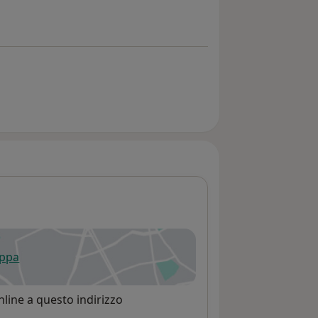
appa
 apre in una nuova scheda
line a questo indirizzo