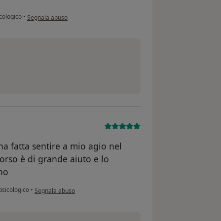
secondo l'opinione dell'utente D.
cologico
•
Segnala abuso
a fatta sentire a mio agio nel
orso è di grande aiuto e lo
gno
secondo l'opinione dell'utente Aurora
psicologico
•
Segnala abuso