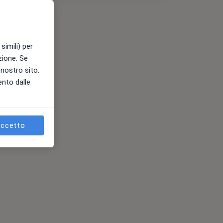
simili) per
azione. Se
l nostro sito.
ento dalle
ccetto