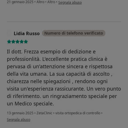
secondo l'opinione dell'utente Imma
21 gennaio 2025
•
Altro
•
Altro
•
Segnala abuso
Lidia Russo
Numero di telefono verificato
L
Il dott. Frezza esempio di dedizione e
professionlità. L'eccellente pratica clinica è
pervasa di un'attenzione sincera e rispettosa
della vita umana. La sua capacità di ascolto ,
chiarezza nelle spiegazioni , rendono ogni
visita un'esperienza rassicurante. Un vero punto
di riferimento. un ringraziamento speciale per
un Medico speciale.
13 gennaio 2025
•
ZetaClinic
•
visita ortopedica di controllo
•
secondo l'opinione dell'utente Lidia Russo
Segnala abuso