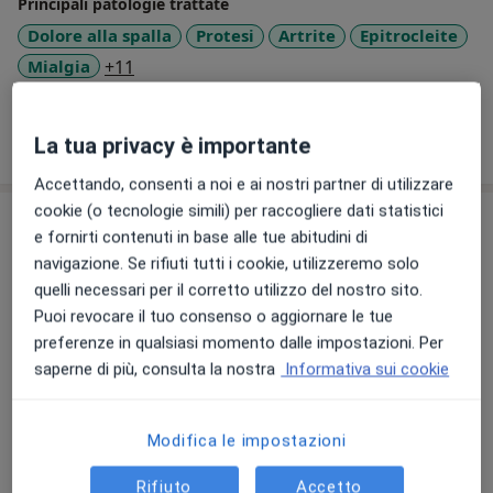
Principali patologie trattate
Dolore alla spalla
Protesi
Artrite
Epitrocleite
a11y_sr_more_diseases
Mialgia
+11
Mostra dettagli
La tua privacy è importante
sull'esperienza
Accettando, consenti a noi e ai nostri partner di utilizzare
cookie (o tecnologie simili) per raccogliere dati statistici
Prestazioni e prezzi
e fornirti contenuti in base alle tue abitudini di
navigazione. Se rifiuti tutti i cookie, utilizzeremo solo
Visita ortopedica
Dettagli
quelli necessari per il corretto utilizzo del nostro sito.
Puoi revocare il tuo consenso o aggiornare le tue
preferenze in qualsiasi momento dalle impostazioni. Per
Consulenza online
saperne di più, consulta la nostra
Informativa sui cookie
70 €
Dettagli
Modifica le impostazioni
Come funzionano i prezzi?
Rifiuto
Accetto