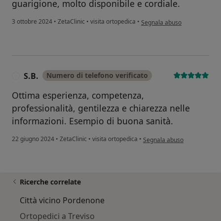
guarigione, molto disponibile e cordiale.
secondo l'opinione dell'utent
3 ottobre 2024
•
ZetaClinic
•
visita ortopedica
•
Segnala abuso
S.B.
Numero di telefono verificato
S
Ottima esperienza, competenza,
professionalità, gentilezza e chiarezza nelle
informazioni. Esempio di buona sanità.
secondo l'opinione dell'utent
22 giugno 2024
•
ZetaClinic
•
visita ortopedica
•
Segnala abuso
Ricerche correlate
Città vicino Pordenone
Ortopedici a Treviso