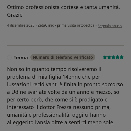
Ottimo professionista cortese e tanta umanità.
Grazie
secondo l'opinione d
4 dicembre 2025
•
ZetaClinic
•
prima visita ortopedica
•
Segnala abuso
Imma
Numero di telefono verificato
I
Non so in quanto tempo risolveremo il
problema di mia figlia 14enne che per
lussazioni recidivanti è finita in pronto soccorso
a Udine svariate volte da un anno e mezzo, so
per certo però, che come si è prodigato e
interessato il dottor Frezza nessuno prima,
umanità e professionalità, oggi ci hanno
alleggerito l’ansia oltre a sentirci meno sole.