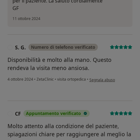
per il paziente. La saluto cordialmente
GF
11 ottobre 2024
S. G.
Numero di telefono verificato
S
Disponibilità e molto alla mano. Questo
rendeva la visita meno ansiosa.
secondo l'opinione dell'utente
4 ottobre 2024
•
ZetaClinic
•
visita ortopedica
•
Segnala abuso
CF
Appuntamento verificato
C
Molto attento alla condizione del paziente,
spiagazioni chiare per raggiungere al meglio la