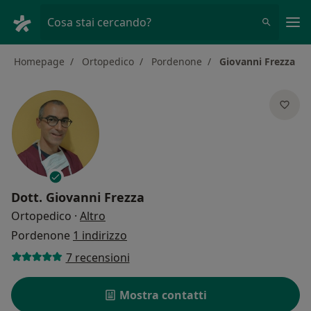
Men
Cosa stai cercando?
Homepage
Ortopedico
Pordenone
Giovanni Frezza
Dott.
Giovanni Frezza
sulle specializzazioni
Ortopedico
·
Altro
Pordenone
1 indirizzo
7 recensioni
Mostra contatti