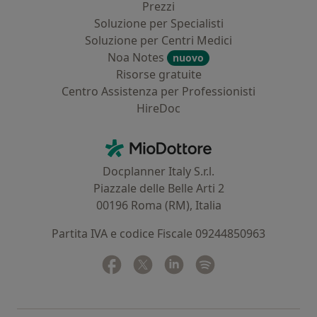
Prezzi
Soluzione per Specialisti
Soluzione per Centri Medici
Noa Notes
nuovo
Risorse gratuite
Centro Assistenza per Professionisti
HireDoc
Contatti
MioDottore - Homepage
Docplanner Italy S.r.l.
Piazzale delle Belle Arti 2
00196 Roma (RM), Italia
Partita IVA e codice Fiscale 09244850963
Facebook
si apre in una nuova scheda
Twitter
si apre in una nuova scheda
Linkedin
si apre in una nuova sc
Spotify
si apre in una nuo