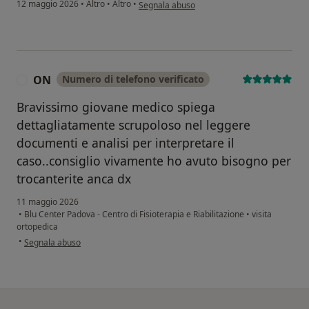
secondo l'opinione dell'utente A.G
12 maggio 2026
•
Altro
•
Altro
•
Segnala abuso
ON
Numero di telefono verificato
O
Bravissimo giovane medico spiega
dettagliatamente scrupoloso nel leggere
documenti e analisi per interpretare il
caso..consiglio vivamente ho avuto bisogno per
trocanterite anca dx
11 maggio 2026
•
Blu Center Padova - Centro di Fisioterapia e Riabilitazione
•
visita
ortopedica
secondo l'opinione dell'utente ON
•
Segnala abuso