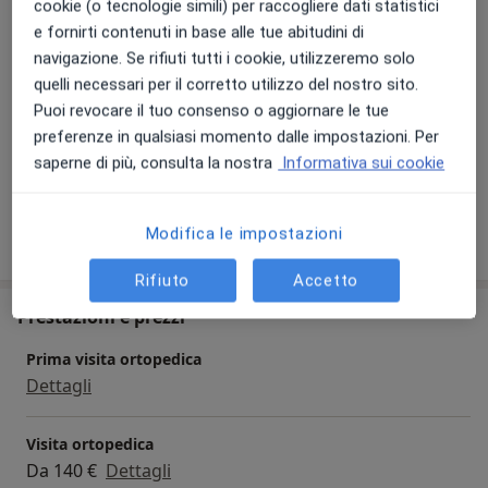
cookie (o tecnologie simili) per raccogliere dati statistici
a11y_sr_m
Coxartrosi (artrosi dell'anca)
Tendinite
+4
Padova, Este, Mogliano Veneto, Piove di Sacco e
e fornirti contenuti in base alle tue abitudini di
Campodarsego.
navigazione. Se rifiuti tutti i cookie, utilizzeremo solo
Presso questo indirizzo visito
quelli necessari per il corretto utilizzo del nostro sito.
Per info e prenotazioni, contattare le segreterie dei
Adulti (Solo in alcuni indirizzi)
Puoi revocare il tuo consenso o aggiornare le tue
poliambulatori.
preferenze in qualsiasi momento dalle impostazioni. Per
Tipologia di visite
saperne di più, consulta la nostra
Informativa sui cookie
In studio
Visualizza gli indirizzi (1)
Mostra dettagli
Modifica le impostazioni
sull'esperienza
Rifiuto
Accetto
Prestazioni e prezzi
Prima visita ortopedica
Dettagli
Visita ortopedica
Da 140 €
Dettagli