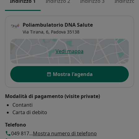
Indirizzo 1
Indirizzo 2
Indirizzo 3
Indirizzo 4
Poliambulatorio DNA Salute
Via Tirana, 6,
Padova
35138
Vedi mappa
si apre in una nuova scheda
Disponibilità
Mostra l'agenda
Modalità di pagamento (visite private)
Contanti
Carta di debito
Telefono
049 817...
Mostra numero di telefono