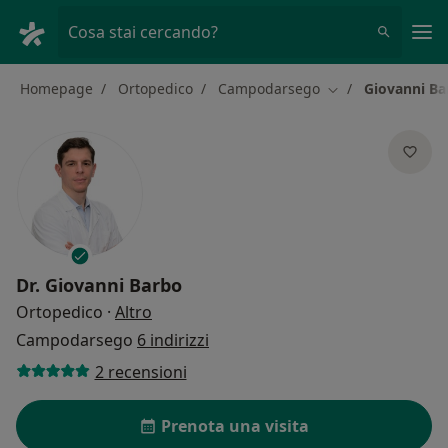
Men
Cosa stai cercando?
Homepage
Ortopedico
Campodarsego
Giovanni Ba
Cambia città
Dr.
Giovanni Barbo
sulle specializzazioni
Ortopedico
·
Altro
Campodarsego
6 indirizzi
2 recensioni
Prenota una visita