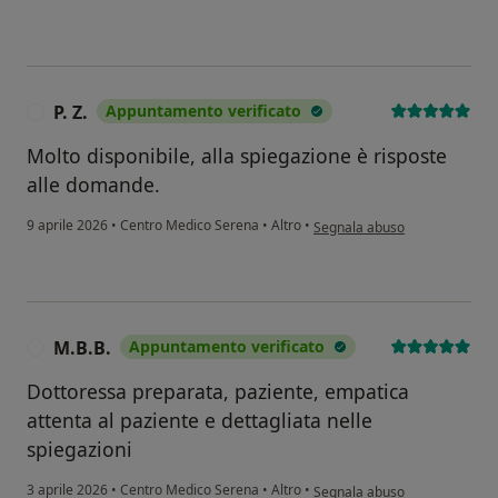
P. Z.
Appuntamento verificato
P
Molto disponibile, alla spiegazione è risposte
alle domande.
secondo l'opinione dell'utente 
9 aprile 2026
•
Centro Medico Serena
•
Altro
•
Segnala abuso
M.B.B.
Appuntamento verificato
M
Dottoressa preparata, paziente, empatica
attenta al paziente e dettagliata nelle
spiegazioni
secondo l'opinione dell'utente
3 aprile 2026
•
Centro Medico Serena
•
Altro
•
Segnala abuso