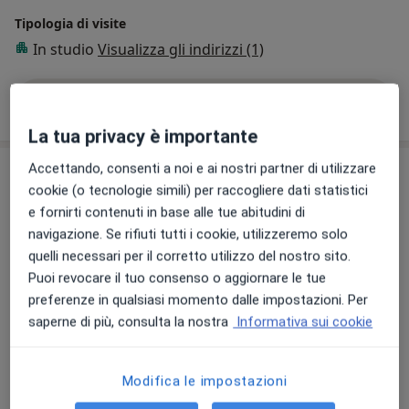
Tipologia di visite
In studio
Visualizza gli indirizzi (1)
Mostra dettagli
sull'esperienza
La tua privacy è importante
Accettando, consenti a noi e ai nostri partner di utilizzare
Prestazioni e prezzi
cookie (o tecnologie simili) per raccogliere dati statistici
Prima visita fisiatrica
e fornirti contenuti in base alle tue abitudini di
Prenota una visita
Da 100 €
Dettagli
navigazione. Se rifiuti tutti i cookie, utilizzeremo solo
quelli necessari per il corretto utilizzo del nostro sito.
Puoi revocare il tuo consenso o aggiornare le tue
Visita fisiatrica
preferenze in qualsiasi momento dalle impostazioni. Per
Dettagli
saperne di più, consulta la nostra
Informativa sui cookie
Come funzionano i prezzi?
Modifica le impostazioni