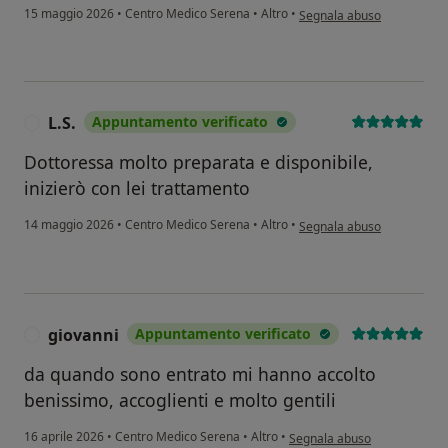
secondo l'opinione dell'ute
15 maggio 2026
•
Centro Medico Serena
•
Altro
•
Segnala abuso
L.S.
Appuntamento verificato
L
Dottoressa molto preparata e disponibile,
inizierò con lei trattamento
secondo l'opinione dell'uten
14 maggio 2026
•
Centro Medico Serena
•
Altro
•
Segnala abuso
giovanni
Appuntamento verificato
G
da quando sono entrato mi hanno accolto
benissimo, accoglienti e molto gentili
secondo l'opinione dell'utent
16 aprile 2026
•
Centro Medico Serena
•
Altro
•
Segnala abuso