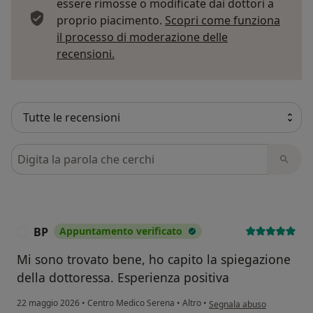
essere rimosse o modificate dai dottori a
proprio piacimento.
Scopri come funziona
il processo di moderazione delle
Per saperne di più sulle opinioni
recensioni.
Cerca nelle recensioni
BP
Appuntamento verificato
B
Mi sono trovato bene, ho capito la spiegazione
della dottoressa. Esperienza positiva
secondo l'opinione dell'ute
22 maggio 2026
•
Centro Medico Serena
•
Altro
•
Segnala abuso