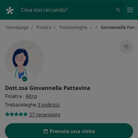
Men
Cosa stai cercando?
Homepage
Fisiatra
Trebaseleghe
Giovannella Patt
Cambia città
Dott.ssa
Giovannella Pattavina
sulle specializzazioni
Fisiatra
·
Altro
Trebaseleghe
3 indirizzi
27 recensioni
Prenota una visita