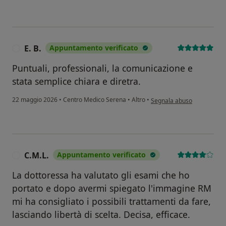
E. B.
Appuntamento verificato
E
Puntuali, professionali, la comunicazione e
stata semplice chiara e diretra.
secondo l'opinione dell'uten
22 maggio 2026
•
Centro Medico Serena
•
Altro
•
Segnala abuso
C.M.L.
Appuntamento verificato
C
La dottoressa ha valutato gli esami che ho
portato e dopo avermi spiegato l'immagine RM
mi ha consigliato i possibili trattamenti da fare,
lasciando libertà di scelta. Decisa, efficace.