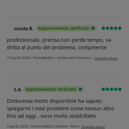
nicola B.
Appuntamento verificato
N
professionale, precisa,non perde tempo, va
dritta al punto del problema, competente
secondo l'opinione del
13 aprile 2026
•
PrimaMedica
•
prima visita fisiatrica
•
Segnala abuso
S.A
Appuntamento verificato
S
Dottoressa molto disponibile ha saputo
spiegarmi i miei problemi come nessun altro
fino ad oggi , sono molto soddisfatto
secondo l'opinione dell'utente
9 aprile 2026
•
Centro Medico Serena
•
Altro
•
Segnala abuso