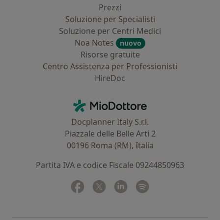
Prezzi
Soluzione per Specialisti
Soluzione per Centri Medici
Noa Notes
nuovo
Risorse gratuite
Centro Assistenza per Professionisti
HireDoc
Contatti
MioDottore - Homepage
Docplanner Italy S.r.l.
Piazzale delle Belle Arti 2
00196 Roma (RM), Italia
Partita IVA e codice Fiscale 09244850963
Facebook
si apre in una nuova scheda
Twitter
si apre in una nuova scheda
Linkedin
si apre in una nuova sc
Spotify
si apre in una nuo