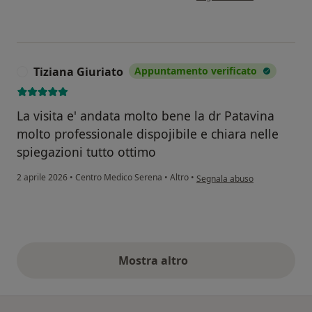
Tiziana Giuriato
Appuntamento verificato
T
La visita e' andata molto bene la dr Patavina
molto professionale dispojibile e chiara nelle
spiegazioni tutto ottimo
secondo l'opinione dell'utente
2 aprile 2026
•
Centro Medico Serena
•
Altro
•
Segnala abuso
Mostra altro
opinioni di cui sopra