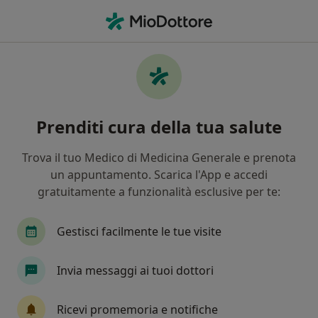
Men
Ginecologo • Napoli, NA
Filters
Assicurazione:
Odontonetwo
Ginecologi a Napoli con Odontonetwork
Prenditi cura della tua salute
In che modo ordiniamo i risultati
Trova il tuo Medico di Medicina Generale e prenota
un appuntamento. Scarica l'App e accedi
Tariffa per prestazioni private. L’importo può variare
gratuitamente a funzionalità esclusive per te:
in base alla copertura assicurativa.
Gestisci facilmente le tue visite
Invia messaggi ai tuoi dottori
Ricevi promemoria e notifiche