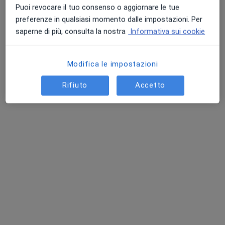
Puoi revocare il tuo consenso o aggiornare le tue
preferenze in qualsiasi momento dalle impostazioni. Per
Dr. Nicola Fortunato
saperne di più, consulta la nostra
Informativa sui cookie
·
Altro
Ginecologo
99 recensioni
Modifica le impostazioni
Viale Maria Cristina di Savoia 32, Napoli
•
Mappa
Studio Medico
Rifiuto
Accetto
Prima visita ginecologica
80 €
Questo dottore non ha ancora attivato le prenotazioni online presso questo indirizzo.
Chiedi di attivare le prenotazioni online
Professionisti sanitari disponibili
Questi professionisti sanitari si trovano fuori Napoli,
NA, in aree vicine alla tua ricerca.