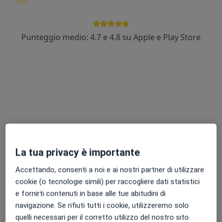
Dott. Gianluca Guarino
Punteggio medio: 4.7 e 4.8 su Apple e Play Store
Ginecologo
129 recensioni
Via Antonino D'Antona n° 20 Napoli, NA Italia, Napoli
•
Mappa
Studio RC Clinic
Visita ginecologica
Prezzo non disponibile
Questo dottore non ha ancora attivato le prenotazioni online presso questo indirizzo.
Chiedi di attivare le prenotazioni online
La tua privacy è importante
Accettando, consenti a noi e ai nostri partner di utilizzare
cookie (o tecnologie simili) per raccogliere dati statistici
e fornirti contenuti in base alle tue abitudini di
navigazione. Se rifiuti tutti i cookie, utilizzeremo solo
quelli necessari per il corretto utilizzo del nostro sito.