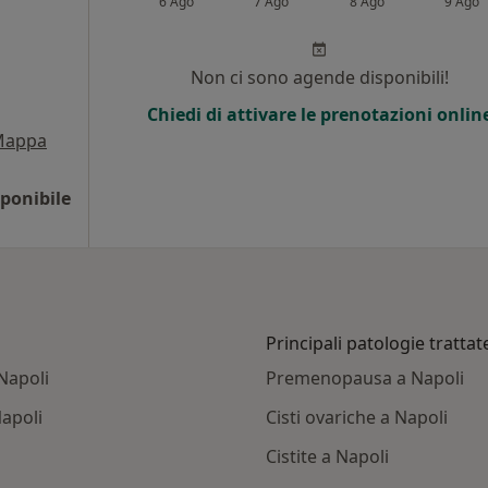
6 Ago
7 Ago
8 Ago
9 Ago
Non ci sono agende disponibili!
Chiedi di attivare le prenotazioni onlin
Mappa
ponibile
Principali patologie trattat
Napoli
Premenopausa a Napoli
apoli
Cisti ovariche a Napoli
Cistite a Napoli