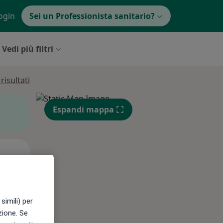
ogin
Sei un Professionista sanitario?
Vedi più filtri
isultati
Espandi mappa
Lun,
Mar,
Mer,
10 Ago
11 Ago
12 Ago
simili) per
azione. Se
e