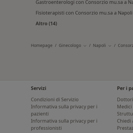
Gastroenterologi con Consorzio mu.sa a Na
Fisioterapisti con Consorzio mu.sa a Napoli
Altro (14)
Altro nella categoria: Altri specialis
Homepage
Ginecologo
Napoli
Consor
Cambia città
Cambia città
Servizi
Per i p
Condizioni di Servizio
Dottor
Informativa sulla privacy per i
Medici 
pazienti
Strutt
Informativa sulla privacy per i
Chiedi 
professionisti
Presta