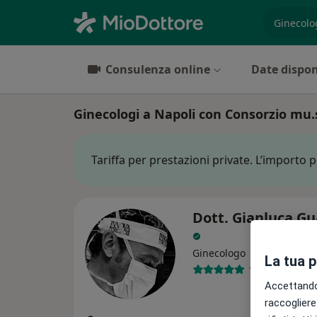
es. prest
Consulenza online
Date dispon
Ginecologi a Napoli con Consorzio mu.
Tariffa per prestazioni private. L’importo 
Dott. Gianluca Gu
Ginecologo
La tua 
129 recension
Accettando,
raccogliere 