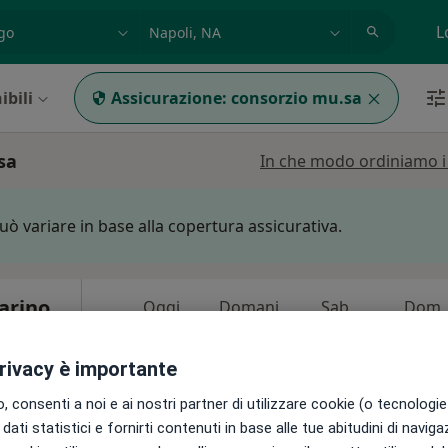
azione, medico, struttura
es: Roma
L
ibili
Assicurazione:
consorzio mu.sa
sa
In che modo ordiniamo i r
può variare in base alla copertura assicurativa.
arino
Oggi
Domani
Sab,
Dom,
6 Ago
7 Ago
8 Ago
9 Ago
privacy è importante
i
Non ci sono agende disponibili!
 consenti a noi e ai nostri partner di utilizzare cookie (o tecnologie 
dati statistici e fornirti contenuti in base alle tue abitudini di navig
Chiedi di attivare le prenotazioni onlin