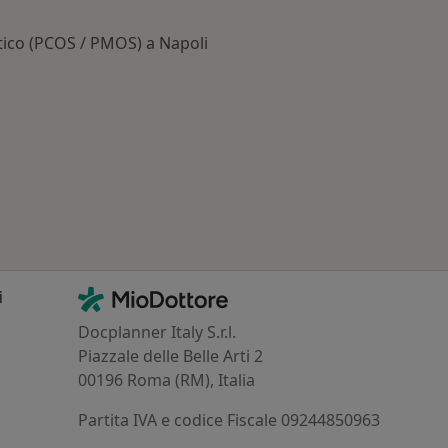
stico (PCOS / PMOS) a Napoli
 Principali patologie trattate
Contatti
MioDottore - Homepage
i
Docplanner Italy S.r.l.
Piazzale delle Belle Arti 2
00196 Roma (RM), Italia
Partita IVA e codice Fiscale 09244850963