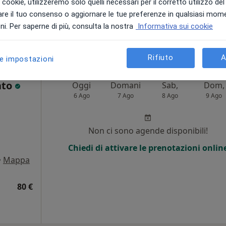
i i cookie, utilizzeremo solo quelli necessari per il corretto utilizzo de
•
Mappa
re il tuo consenso o aggiornare le tue preferenze in qualsiasi mom
i. Per saperne di più, consulta la nostra
Informativa sui cookie
ponibile
Rifiuto
A
le impostazioni
ato
Oggi
Domani
Sab,
Dom,
6 Ago
7 Ago
8 Ago
9 Ago
Non ci sono agende disponibili!
Chiedi di attivare le prenotazioni onlin
•
Mappa
80 €