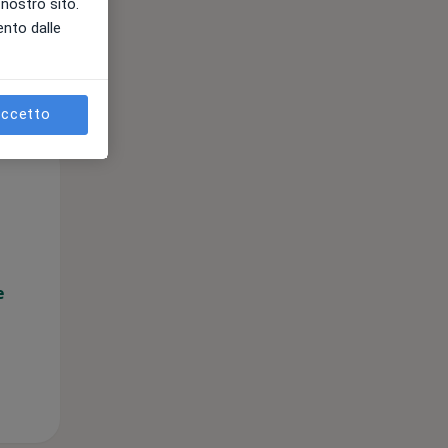
l nostro sito.
ento dalle
ccetto
Lun,
Mar,
Mer,
10 Ago
11 Ago
12 Ago
e