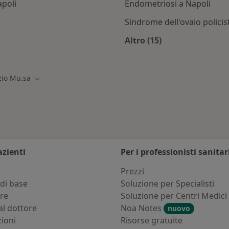
poli
Endometriosi a Napoli
Sindrome dell'ovaio polici
Altro (15)
ti con Consorzio mu.sa
Altro nella categoria:
zio Mu.sa
Cambia città
azienti
Per i professionisti sanitar
i
Prezzi
di base
Soluzione per Specialisti
ure
Soluzione per Centri Medici
al dottore
Noa Notes
nuovo
zioni
Risorse gratuite