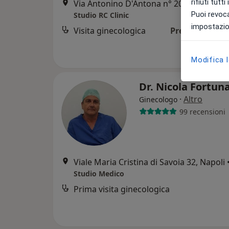
rifiuti tutt
Via Antonino D'Antona n° 20 Napoli, NA Italia, Napoli
Puoi revoca
Studio RC Clinic
impostazion
Visita ginecologica
Prezzo non dis
Modifica 
Dr. Nicola Fortun
·
Altro
Ginecologo
99 recensioni
Viale Maria Cristina di Savoia 32, Napoli
Studio Medico
Prima visita ginecologica