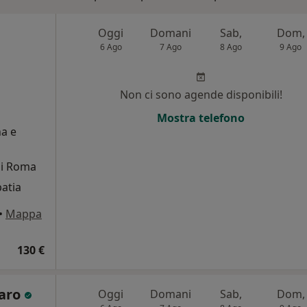
Oggi
Domani
Sab,
Dom,
6 Ago
7 Ago
8 Ago
9 Ago
i
Non ci sono agende disponibili!
Mostra telefono
na e
di Roma
patia
•
Mappa
130 €
zaro
Oggi
Domani
Sab,
Dom,